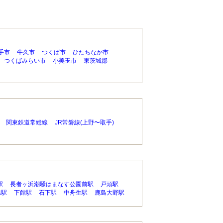
手市
牛久市
つくば市
ひたちなか市
つくばみらい市
小美玉市
東茨城郡
関東鉄道常総線
JR常磐線(上野〜取手)
駅
長者ヶ浜潮騒はまなす公園前駅
戸頭駅
旭駅
下館駅
石下駅
中舟生駅
鹿島大野駅