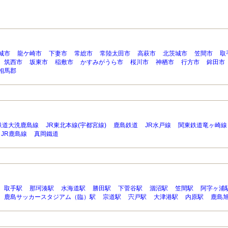
城市
龍ケ崎市
下妻市
常総市
常陸太田市
高萩市
北茨城市
笠間市
取
筑西市
坂東市
稲敷市
かすみがうら市
桜川市
神栖市
行方市
鉾田市
相馬郡
鉄道大洗鹿島線
JR東北本線(宇都宮線)
鹿島鉄道
JR水戸線
関東鉄道竜ヶ崎線
JR鹿島線
真岡鐵道
取手駅
那珂湊駅
水海道駅
勝田駅
下菅谷駅
涸沼駅
笠間駅
阿字ヶ浦
鹿島サッカースタジアム（臨）駅
宗道駅
宍戸駅
大津港駅
内原駅
鹿島