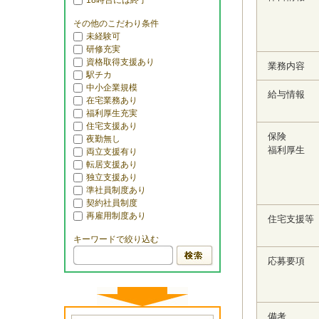
18時台には終了
その他のこだわり条件
未経験可
研修充実
資格取得支援あり
業務内容
駅チカ
中小企業規模
給与情報
在宅業務あり
福利厚生充実
住宅支援あり
保険
夜勤無し
福利厚生
両立支援有り
転居支援あり
独立支援あり
準社員制度あり
契約社員制度
再雇用制度あり
住宅支援等
キーワードで絞り込む
応募要項
備考