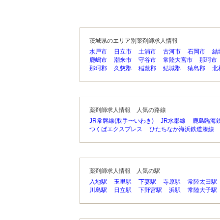
茨城県のエリア別薬剤師求人情報
水戸市
日立市
土浦市
古河市
石岡市
結
鹿嶋市
潮来市
守谷市
常陸大宮市
那珂市
那珂郡
久慈郡
稲敷郡
結城郡
猿島郡
北
薬剤師求人情報 人気の路線
JR常磐線(取手〜いわき)
JR水郡線
鹿島臨海
つくばエクスプレス
ひたちなか海浜鉄道湊線
薬剤師求人情報 人気の駅
入地駅
玉里駅
下妻駅
寺原駅
常陸太田駅
川島駅
日立駅
下野宮駅
浜駅
常陸大子駅