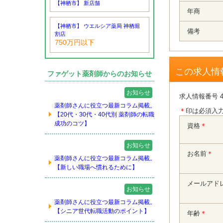
【神栖市】 新店舗
年商
【神栖市】 ウエルシア薬局 神栖堀
備考
割店
750万円以下
この求人情
ファゲット薬剤師からのお知らせ
お知らせ
求人情報番号 4
薬剤師さんに役立つ最新コラム掲載。
＊
印は必須入
【20代・30代・40代別 薬剤師の転職
成功のコツ】
資格
＊
お知らせ
お名前
＊
薬剤師さんに役立つ最新コラム掲載。
【新しい職場へ慣れるために】
メールアド
お知らせ
薬剤師さんに役立つ最新コラム掲載。
【シニア世代転職活動のポイント】
年齢
＊