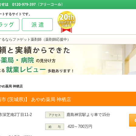
ートするサイトです。
するならファゲット薬剤師（薬剤師応援中）
やめ薬局 神栖店
市 (茨城県)】 あやめ薬局 神栖店
深芝南2丁目11-2
鹿島神宮駅より車で15分
アクセス
420～700万円
給 与