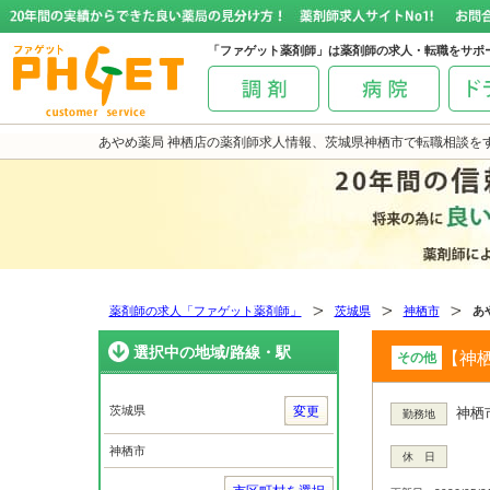
「ファゲット薬剤師」は薬剤師の求人・転職をサポ
あやめ薬局 神栖店の薬剤師求人情報、茨城県神栖市で転職相談を
薬剤師の求人「ファゲット薬剤師」
茨城県
神栖市
あ
選択中の地域/路線・駅
【神栖
その他
茨城県
変更
神栖市
勤務地
神栖市
休 日