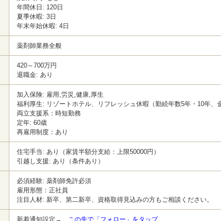
年間休日: 120日
夏季休暇: 3日
年末年始休暇: 4日
薬剤師業務全般
420～700万円
退職金: あり
加入保険: 雇用,労災,健康,厚生
福利厚生: リゾートホテル、リフレッシュ休暇（勤続年数5年・10年、
両立支援系：時短勤務
定年: 60歳
再雇用制度：あり
住宅手当: あり（家賃半額分支給：上限50000円）
引越し支援: あり（条件あり）
必須経験: 薬剤師免許必須
雇用形態：正社員
注目人材: 新卒、第二新卒、資格取得見込みの方もご相談ください。
新着通知設定→
この先で「フォロー」をタップ