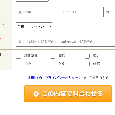
-
-
態
＊
＊
種
＊
調剤薬局
病院
漢方
治験
MR
研究
利用規約
、
プライバシーポリシー
について同意のうえ