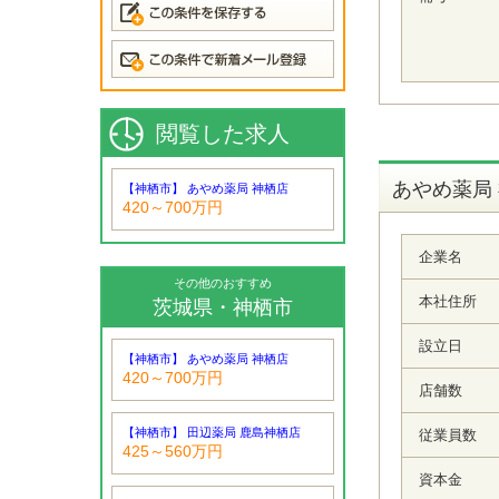
閲覧した求人
あやめ薬局
【神栖市】 あやめ薬局 神栖店
420～700万円
企業名
その他のおすすめ
本社住所
茨城県・神栖市
設立日
【神栖市】 あやめ薬局 神栖店
420～700万円
店舗数
【神栖市】 田辺薬局 鹿島神栖店
従業員数
425～560万円
資本金