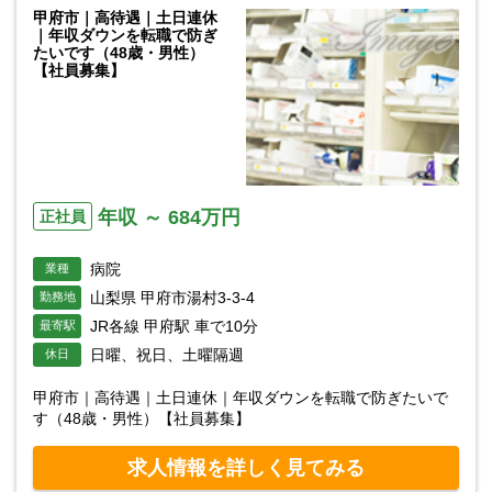
甲府市｜高待遇｜土日連休
｜年収ダウンを転職で防ぎ
たいです（48歳・男性）
【社員募集】
年収 ～ 684万円
正社員
病院
業種
山梨県 甲府市湯村3-3-4
勤務地
JR各線 甲府駅 車で10分
最寄駅
日曜、祝日、土曜隔週
休日
甲府市｜高待遇｜土日連休｜年収ダウンを転職で防ぎたいで
す（48歳・男性）【社員募集】
求人情報を詳しく見てみる