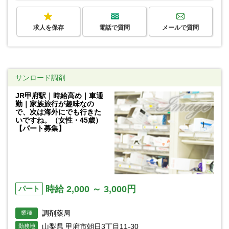
求人を保存
電話で質問
メールで質問
サンロード調剤
JR甲府駅｜時給高め｜車通
勤｜家族旅行が趣味なの
で、次は海外にでも行きた
いですね。（女性・45歳）
【パート募集】
時給 2,000 ～ 3,000円
パート
調剤薬局
業種
山梨県 甲府市朝日3丁目11-30
勤務地