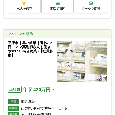
求人を保存
電話で質問
メールで質問
フクシマヤ薬局
甲府市｜早い終業｜週休2.5
日｜ママ薬剤師さんも働き
やすい18時台終業♪【社員募
集】
年収 420万円 ～
正社員
調剤薬局
業種
山梨県 甲府市伊勢一丁目4-5
勤務地
最寄駅