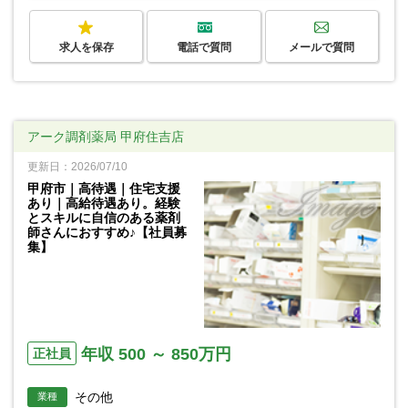
求人を保存
電話で質問
メールで質問
アーク調剤薬局 甲府住吉店
更新日：2026/07/10
甲府市｜高待遇｜住宅支援
あり｜高給待遇あり。経験
とスキルに自信のある薬剤
師さんにおすすめ♪【社員募
集】
年収 500 ～ 850万円
正社員
その他
業種