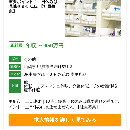
重要ポイント！土日休みは
見逃せませんね♪【社員募
集】
年収 ～ 650万円
正社員
その他
業種
山梨県 甲府市増坪町531-3
勤務地
JR中央本線・ＪＲ身延線 南甲府駅
最寄駅
他
休暇：リフレッシュ休暇、介護休暇、子の看護休暇、
休日
慶弔休暇
甲府市｜土日連休｜18時台終業｜お休みは職場選びの重要ポ
イント！土日休みは見逃せませんね♪【社員募集】
求人情報を詳しく見てみる