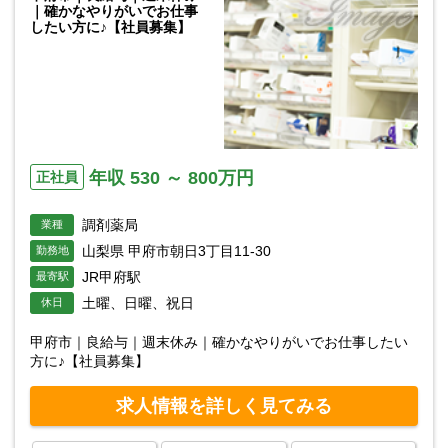
｜確かなやりがいでお仕事
したい方に♪【社員募集】
年収 530 ～ 800万円
正社員
調剤薬局
業種
山梨県 甲府市朝日3丁目11-30
勤務地
JR甲府駅
最寄駅
土曜、日曜、祝日
休日
甲府市｜良給与｜週末休み｜確かなやりがいでお仕事したい
方に♪【社員募集】
求人情報を詳しく見てみる