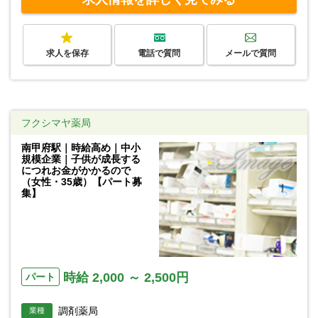
求人を保存
電話で質問
メールで質問
フクシマヤ薬局
南甲府駅｜時給高め｜中小
規模企業｜子供が成長する
につれお金がかかるので
（女性・35歳）【パート募
集】
時給 2,000 ～ 2,500円
パート
調剤薬局
業種