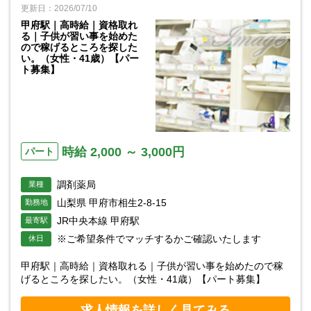
更新日：2026/07/10
甲府駅｜高時給｜資格取れ
る｜子供が習い事を始めた
ので稼げるところを探した
い。（女性・41歳）【パー
ト募集】
時給 2,000 ～ 3,000円
パート
調剤薬局
業種
山梨県 甲府市相生2-8-15
勤務地
JR中央本線 甲府駅
最寄駅
※ご希望条件でマッチするかご確認いたします
休日
甲府駅｜高時給｜資格取れる｜子供が習い事を始めたので稼
げるところを探したい。（女性・41歳）【パート募集】
求人情報を詳しく見てみる