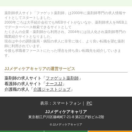
薬剤師求人サイト「ファゲット薬剤師」は2000年に薬剤師専門の求人情報サ
イトとしてスタートしました。
2000年ごろは大手紹介会社でもWEBサイトがないなか、薬剤師求人をWEB上
でデーターベース検索できるサイトとして
たくさんの企業・薬剤師から利用され、2004年には法人化され薬剤師専門の
職業紹介サイトとなりました。
現在は中小の調剤薬局・病院の求人に非常に強く、より良い転職を望む薬剤
師に利用されています。
今後も求職者ファーストにたった理念を持ち良い転職先を紹介していきま
す。
JJメディケアキャリアの運営サービス
薬剤師の求人サイト「
ファゲット薬剤師
」
看護師の求人サイト「
ナースJJ
」
介護職の求人「
介護ジャストジョブ
」
表示：
スマートフォン
｜
PC
JJメディケアキャリア
東京都江戸川区篠崎町7-21-8 第2江戸鉄ビル2階
© JJメディケアキャリア