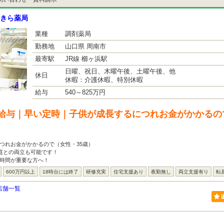
きら薬局
業種
調剤薬局
勤務地
山口県 周南市
最寄駅
JR線 櫛ヶ浜駅
日曜、祝日、木曜午後、土曜午後、他
休日
休暇：介護休暇、特別休暇
給与
540～825万円
給与｜早い定時｜子供が成長するにつれお金がかかるの
つれお金がかかるので（女性・35歳）
家庭との両立も可能です！
宅時間が重要な方へ！
600万円以上
18時台には終了
研修充実
住宅支援あり
夜勤無し
両立支援有り
転
店舗一覧