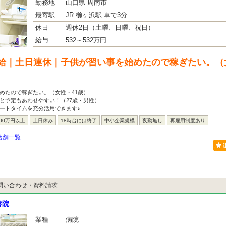
勤務地
山口県 周南市
最寄駅
JR 櫛ヶ浜駅 車で3分
休日
週休2日（土曜、日曜、祝日）
給与
532～532万円
給｜土日連休｜子供が習い事を始めたので稼ぎたい。（
めたので稼ぎたい。（女性・41歳）
と予定もあわせやすい！（27歳・男性）
ートタイムを充分活用できます♪
00万円以上
土日休み
18時台には終了
中小企業規模
夜勤無し
再雇用制度あり
店舗一覧
問い合わせ・資料請求
養院
業種
病院