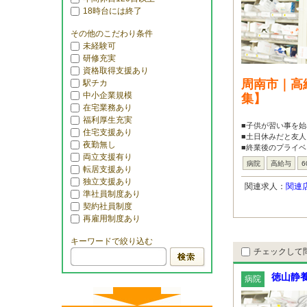
18時台には終了
その他のこだわり条件
未経験可
研修充実
資格取得支援あり
周南市｜高
駅チカ
中小企業規模
集】
在宅業務あり
福利厚生充実
■子供が習い事を始
住宅支援あり
■土日休みだと友人
夜勤無し
■終業後のプライベ
両立支援有り
病院
高給与
6
転居支援あり
独立支援あり
関連求人：
関連
準社員制度あり
契約社員制度
再雇用制度あり
キーワードで絞り込む
チェックして
徳山静
病院