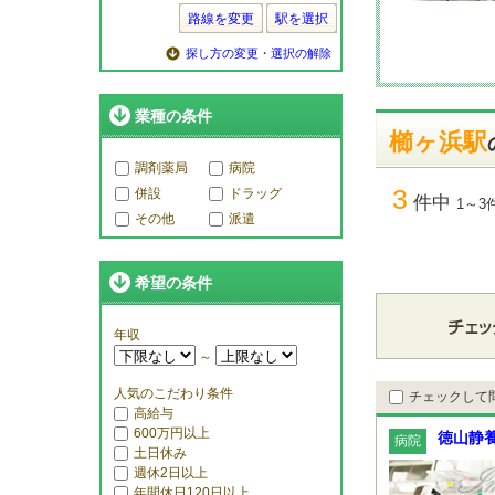
路線を変更
駅を選択
探し方の変更・選択の解除
業種の条件
櫛ヶ浜駅
調剤薬局
病院
3
併設
ドラッグ
件中
1～3
その他
派遣
希望の条件
年収
～
人気のこだわり条件
チェックして
高給与
600万円以上
徳山静
病院
土日休み
週休2日以上
年間休日120日以上