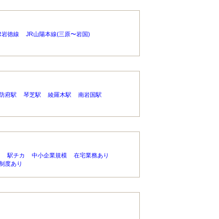
R岩徳線
JR山陽本線(三原〜岩国)
防府駅
琴芝駅
綾羅木駅
南岩国駅
り
駅チカ
中小企業規模
在宅業務あり
制度あり