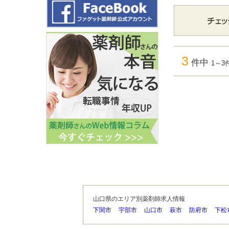
3
件中
1～3
山口県のエリア別薬剤師求人情報
下関市
宇部市
山口市
萩市
防府市
下松