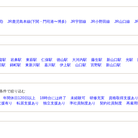
)
JR鹿児島本線(下関・門司港〜博多)
JR宇部線
JR小野田線
JR山口線
J
畠駅
岩鼻駅
東萩駅
仁保駅
徳山駅
大河内駅
藤生駅
新山口駅
光駅
田駅
錦町駅
東新川駅
嘉川駅
伊上駅
山口駅
宮野駅
新山口駅
条件で絞り込む
年間休日120日以上
18時台には終了
未経験可
研修充実
資格取得支援あ
支援有り
転居支援あり
独立支援あり
準社員制度あり
契約社員制度
再雇用