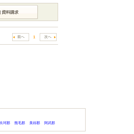
前へ
次へ
1
玖珂郡
熊毛郡
美祢郡
阿武郡