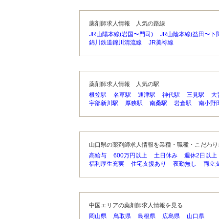
薬剤師求人情報 人気の路線
JR山陽本線(岩国〜門司)
JR山陰本線(益田〜下関
錦川鉄道錦川清流線
JR美祢線
薬剤師求人情報 人気の駅
根笠駅
名草駅
通津駅
神代駅
三見駅
大
宇部新川駅
厚狭駅
南桑駅
岩倉駅
南小野
山口県の薬剤師求人情報を業種・職種・こだわり
高給与
600万円以上
土日休み
週休2日以上
福利厚生充実
住宅支援あり
夜勤無し
両立
中国エリアの薬剤師求人情報を見る
岡山県
鳥取県
島根県
広島県
山口県