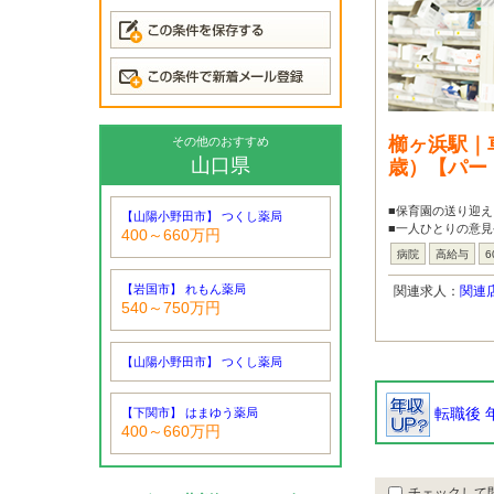
櫛ヶ浜駅｜
その他のおすすめ
山口県
歳）【パー
■保育園の送り迎え
【山陽小野田市】 つくし薬局
■一人ひとりの意
400～660万円
病院
高給与
6
【岩国市】 れもん薬局
関連求人：
関連
540～750万円
【山陽小野田市】 つくし薬局
転職後 
【下関市】 はまゆう薬局
400～660万円
チェックして