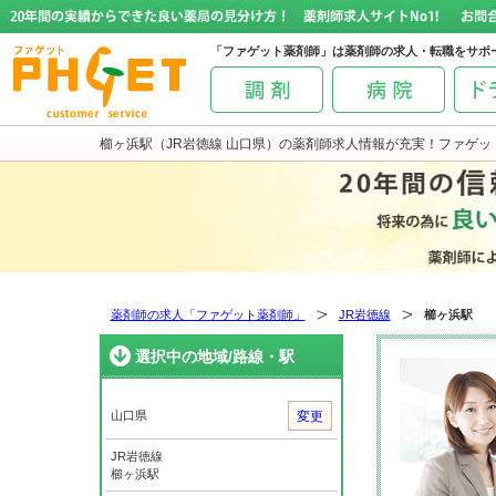
「ファゲット薬剤師」は薬剤師の求人・転職をサポ
櫛ヶ浜駅（JR岩徳線 山口県）の薬剤師求人情報が充実！ファゲッ
薬剤師の求人「ファゲット薬剤師」
JR岩徳線
櫛ヶ浜駅
選択中の地域/路線・駅
山口県
変更
JR岩徳線
櫛ヶ浜駅