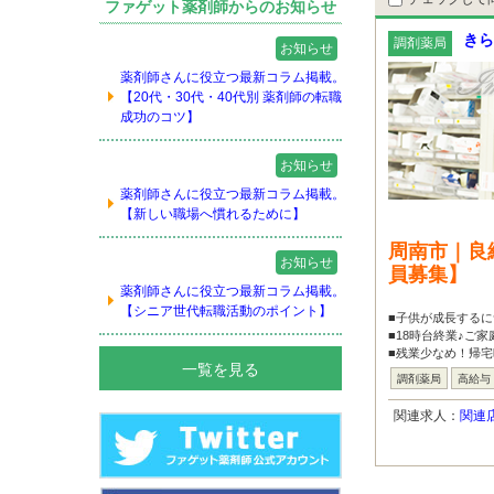
ファゲット薬剤師からのお知らせ
きら
調剤薬局
お知らせ
薬剤師さんに役立つ最新コラム掲載。
【20代・30代・40代別 薬剤師の転職
成功のコツ】
お知らせ
薬剤師さんに役立つ最新コラム掲載。
【新しい職場へ慣れるために】
周南市｜良
お知らせ
員募集】
薬剤師さんに役立つ最新コラム掲載。
【シニア世代転職活動のポイント】
■子供が成長するに
■18時台終業♪ご
■残業少なめ！帰
一覧を見る
調剤薬局
高給与
関連求人：
関連