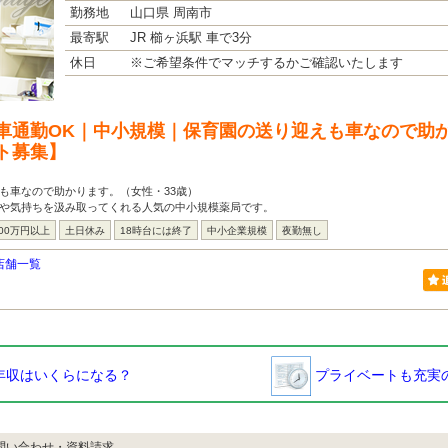
勤務地
山口県 周南市
最寄駅
JR 櫛ヶ浜駅 車で3分
休日
※ご希望条件でマッチするかご確認いたします
車通勤OK｜中小規模｜保育園の送り迎えも車なので助か
ト募集】
も車なので助かります。（女性・33歳）
見や気持ちを汲み取ってくれる人気の中小規模薬局です。
00万円以上
土日休み
18時台には終了
中小企業規模
夜勤無し
店舗一覧
年収はいくらになる？
プライベートも充実の
問い合わせ・資料請求