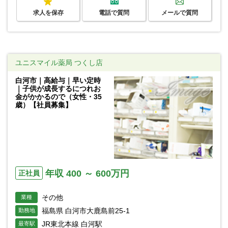
求人を保存
電話で質問
メールで質問
ユニスマイル薬局 つくし店
白河市｜高給与｜早い定時
｜子供が成長するにつれお
金がかかるので（女性・35
歳）【社員募集】
年収 400 ～ 600万円
正社員
その他
業種
福島県 白河市大鹿島前25-1
勤務地
JR東北本線 白河駅
最寄駅