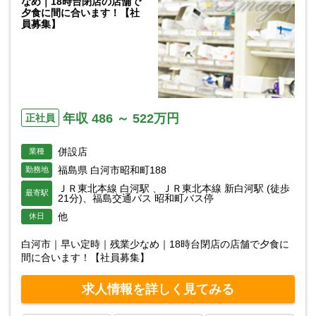
なめ｜18時台閉店の店舗で
夕食に間に合います！【社
員募集】
年収 486 ～ 522万円
正社員
併設店
業種
福島県 白河市昭和町188
勤務地
ＪＲ東北本線 白河駅 、ＪＲ東北本線 新白河駅 (徒歩
最寄駅
21分)、福島交通バス 昭和町バス停
他
休日
白河市｜早い定時｜残業少なめ｜18時台閉店の店舗で夕食に
間に合います！【社員募集】
求人情報を詳しく見てみる