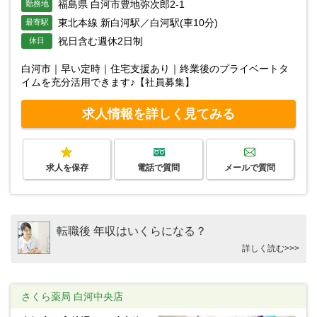
福島県 白河市豊地弥次郎2-1
勤務地
東北本線 新白河駅／白河駅(車10分)
最寄駅
祝日含む週休2日制
休日
白河市｜早い定時｜住宅支援あり｜終業後のプライベートタ
イムを充分活用できます♪【社員募集】
求人情報を詳しく見てみる
求人を保存
電話で質問
メールで質問
転職後 年収はいくらになる？
詳しく読む>>>
さくら薬局 白河中央店