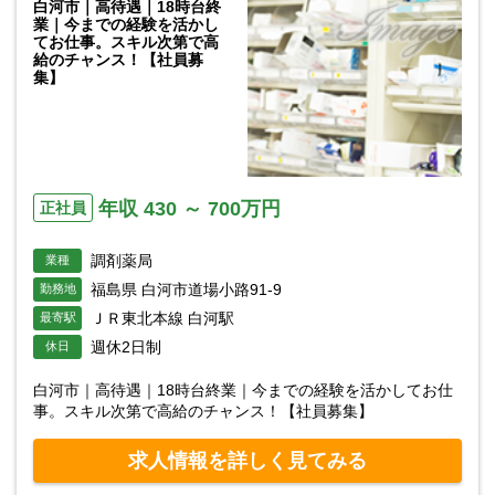
白河市｜高待遇｜18時台終
業｜今までの経験を活かし
てお仕事。スキル次第で高
給のチャンス！【社員募
集】
年収 430 ～ 700万円
正社員
調剤薬局
業種
福島県 白河市道場小路91-9
勤務地
ＪＲ東北本線 白河駅
最寄駅
週休2日制
休日
白河市｜高待遇｜18時台終業｜今までの経験を活かしてお仕
事。スキル次第で高給のチャンス！【社員募集】
求人情報を詳しく見てみる