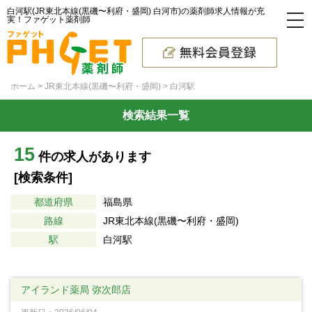
白河駅(JR東北本線(黒磯〜利府・盛岡) 白河市)の薬剤師求人情報が充
実！ファゲット薬剤師
ホーム
JR東北本線(黒磯〜利府・盛岡)
白河駅
検索結果一覧
15
件の求人があります
[検索条件]
都道府県
福島県
路線
JR東北本線(黒磯〜利府・盛岡)
駅
白河駅
アイランド薬局 弥次郎店