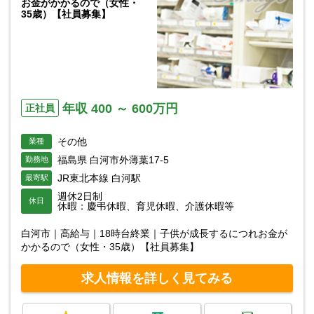
お金がかかるので（女性・
35歳）【社員募集】
年収 400 ～ 600万円
正社員
その他
業種
福島県 白河市外薄葉17-5
勤務地
JR東北本線 白河駅
最寄駅
週休2日制
休日
休暇：慶弔休暇、育児休暇、介護休暇等
白河市｜高給与｜18時台終業｜子供が成長するにつれお金が
かかるので（女性・35歳）【社員募集】
求人情報を詳しく見てみる