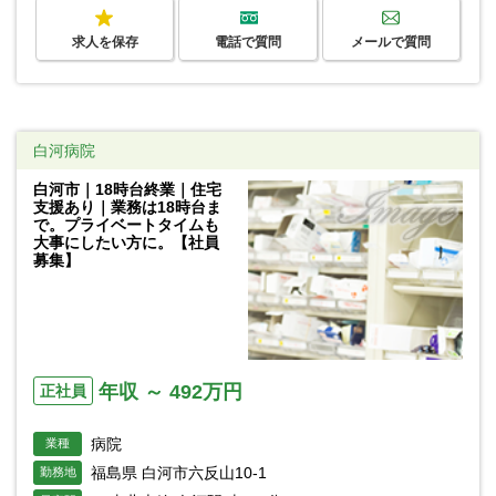
求人を保存
電話で質問
メールで質問
白河病院
白河市｜18時台終業｜住宅
支援あり｜業務は18時台ま
で。プライベートタイムも
大事にしたい方に。【社員
募集】
年収 ～ 492万円
正社員
病院
業種
福島県 白河市六反山10-1
勤務地