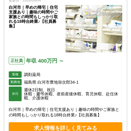
更新日：2026/06/04
白河市｜早めの帰宅｜住宅
支援あり｜趣味の時間やご
家族との時間もしっかり取
れる18時台終業♪【社員募
集】
年収 400万円 ～
正社員
調剤薬局
業種
福島県 白河市豊地弥次郎34-1
勤務地
週休2日制、祝日
休暇：慶弔休暇、産前産後休暇、育児休暇、赴任休
休日
暇、介護休暇
白河市｜早めの帰宅｜住宅支援あり｜趣味の時間やご家族と
の時間もしっかり取れる18時台終業♪【社員募集】
求人情報を詳しく見てみる