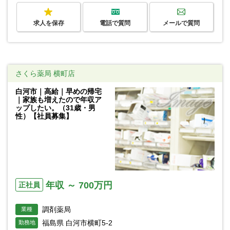
求人を保存
電話で質問
メールで質問
さくら薬局 横町店
白河市｜高給｜早めの帰宅
｜家族も増えたので年収ア
ップしたい。（31歳・男
性）【社員募集】
年収 ～ 700万円
正社員
調剤薬局
業種
福島県 白河市横町5-2
勤務地