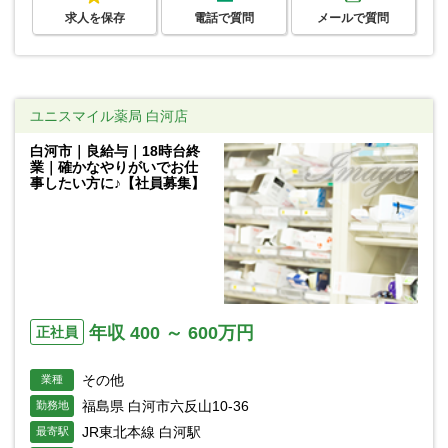
求人を保存
電話で質問
メールで質問
ユニスマイル薬局 白河店
白河市｜良給与｜18時台終
業｜確かなやりがいでお仕
事したい方に♪【社員募集】
年収 400 ～ 600万円
正社員
その他
業種
福島県 白河市六反山10-36
勤務地
JR東北本線 白河駅
最寄駅