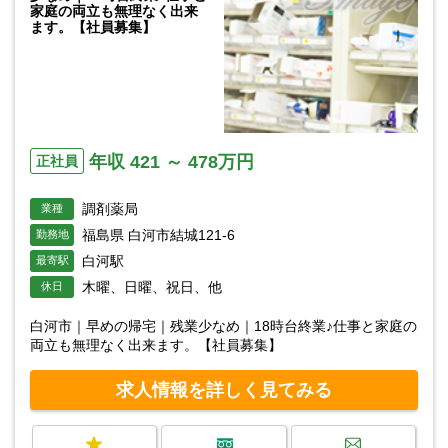
家庭の両立も無理なく出来
ます。【社員募集】
年収 421 ～ 478万円
正社員
調剤薬局
業種
福島県 白河市結城121-6
勤務地
白河駅
最寄駅
木曜、日曜、祝日、他
休日
白河市｜早めの帰宅｜残業少なめ｜18時台終業♪仕事と家庭の
両立も無理なく出来ます。【社員募集】
求人情報を詳しく見てみる