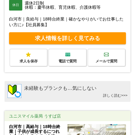
週休2日制
休日
休暇：慶弔休暇、育児休暇、介護休暇等
白河市｜良給与｜18時台終業｜確かなやりがいでお仕事した
い方に♪【社員募集】
求人情報を詳しく見てみる
求人を保存
電話で質問
メールで質問
未経験もブランクも…気にしない
詳しく読む>>>
ユニスマイル薬局 うすば店
白河市｜高給与｜18時台終
業｜子供が成長するにつれ