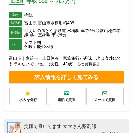
年収 550 ～ 707万円
正社員
病院
業種
富山県 富山市水橋肘崎438
勤務地
◇あいの風とやま鉄道 水橋駅 車で4分◇富山地鉄本
最寄駅
線 越中三郷駅 車で9分
シフト制
休日
休暇：慶弔休暇
富山市｜良給与｜土日休み｜家族旅行が趣味、次は海外にで
も行きたいですね。（女性・45歳）【社員募集】
求人情報を詳しく見てみる
求人を保存
電話で質問
メールで質問
笑顔で働いてます ママさん薬剤師