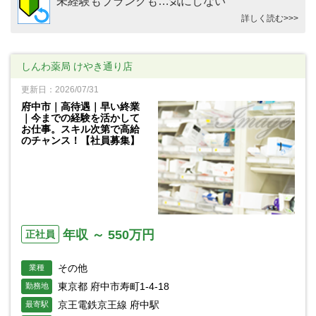
未経験もブランクも…気にしない
詳しく読む>>>
しんわ薬局 けやき通り店
更新日：2026/07/31
府中市｜高待遇｜早い終業
｜今までの経験を活かして
お仕事。スキル次第で高給
のチャンス！【社員募集】
年収 ～ 550万円
正社員
その他
業種
東京都 府中市寿町1-4-18
勤務地
京王電鉄京王線 府中駅
最寄駅