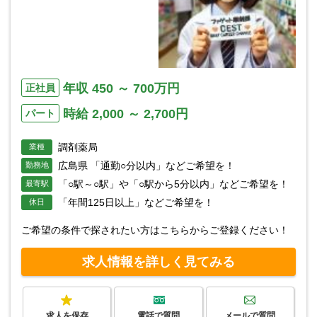
年収 450 ～ 700万円
正社員
時給 2,000 ～ 2,700円
パート
調剤薬局
業種
広島県 「通勤○分以内」などご希望を！
勤務地
「○駅～○駅」や「○駅から5分以内」などご希望を！
最寄駅
「年間125日以上」などご希望を！
休日
ご希望の条件で探されたい方はこちらからご登録ください！
求人情報を詳しく見てみる
求人を保存
電話で質問
メールで質問