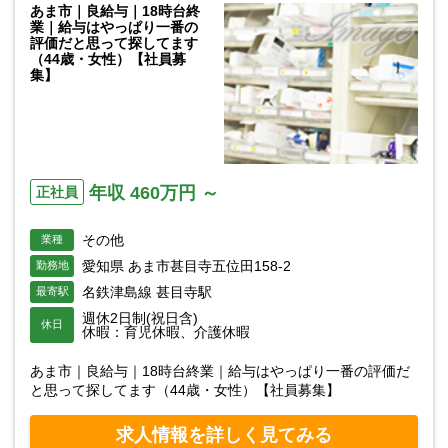
あま市｜良給与｜18時台終
業｜給与はやっぱり一番の
評価だと思って探してます
（44歳・女性）【社員募
集】
年収 460万円 ～
正社員
その他
業種
愛知県 あま市甚目寺五位田158-2
勤務地
名鉄津島線 甚目寺駅
最寄駅
週休2日制(祝日含)
休日
休暇：育児休暇、介護休暇
あま市｜良給与｜18時台終業｜給与はやっぱり一番の評価だ
と思って探してます（44歳・女性）【社員募集】
求人情報を詳しく見てみる