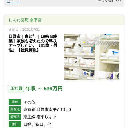
詳しく読む>>>
しんわ薬局 南平店
更新日：2026/07/31
日野市｜良給与｜18時台終
業｜家族も増えたので年収
アップしたい。（31歳・男
性）【社員募集】
年収 ～ 536万円
正社員
その他
業種
東京都 日野市南平7-18-50
勤務地
京王線 南平駅すぐ
最寄駅
日曜、祝日、他
休日