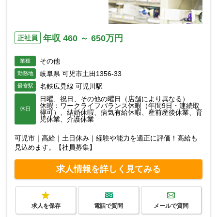
年収 460 ～ 650万円
正社員
その他
業種
岐阜県 可児市土田1356-33
勤務地
名鉄広見線 可児川駅
最寄駅
日曜、祝日、その他の曜日（店舗により異なる）
休暇：ワークライフバランス休暇（年間9日・連続取
休日
得可）、結婚休暇、病気有給休暇、産前産後休業、育
児休業、介護休業
可児市｜高給｜土日休み｜経験や能力を適正に評価！高給も
見込めます。【社員募集】
求人情報を詳しく見てみる
求人を保存
電話で質問
メールで質問