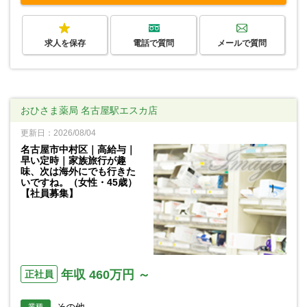
求人を保存
電話で質問
メールで質問
おひさま薬局 名古屋駅エスカ店
更新日：2026/08/04
名古屋市中村区｜高給与｜
早い定時｜家族旅行が趣
味、次は海外にでも行きた
いですね。（女性・45歳）
【社員募集】
年収 460万円 ～
正社員
その他
業種