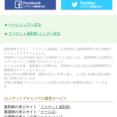
ページトップへ戻る
ファゲット薬剤師 トップへ戻る
薬剤師求人サイト「ファゲット薬剤師」は2000年に薬剤師専門の求人情報サ
イトとしてスタートしました。
2000年ごろは大手紹介会社でもWEBサイトがないなか、薬剤師求人をWEB上
でデーターベース検索できるサイトとして
たくさんの企業・薬剤師から利用され、2004年には法人化され薬剤師専門の
職業紹介サイトとなりました。
現在は中小の調剤薬局・病院の求人に非常に強く、より良い転職を望む薬剤
師に利用されています。
今後も求職者ファーストにたった理念を持ち良い転職先を紹介していきま
す。
JJメディケアキャリアの運営サービス
薬剤師の求人サイト「
ファゲット薬剤師
」
看護師の求人サイト「
ナースJJ
」
介護職の求人「
介護ジャストジョブ
」