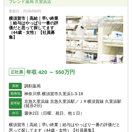
フレンド薬局 久里浜店
更新日：2026/08/05
横須賀市｜高給｜早い終業
｜給与はやっぱり一番の評
価だと思って探してます
（44歳・女性）【社員募
集】
年収 420 ～ 550万円
正社員
調剤薬局
業種
神奈川県 横須賀市久里浜1-3-18
勤務地
京急久里浜線 京急久里浜駅／ＪＲ横須賀線 久里浜駅
最寄駅
(徒歩2分)
週休2日（日曜、祝日、他１日）
休日
横須賀市｜高給｜早い終業｜給与はやっぱり一番の評価だと
思って探してます（44歳・女性）【社員募集】