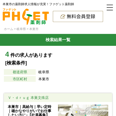
本巣市の薬剤師求人情報が充実！ファゲット薬剤師
ホーム
岐阜県
本巣市
検索結果一覧
4
件の求人があります
[検索条件]
都道府県
岐阜県
市区町村
本巣市
Ｖ・ｄｒｕｇ 本巣文殊店
本巣市｜高給与｜早い定時
｜確かなやりがいでお仕事
したい方に♪【社員募集】