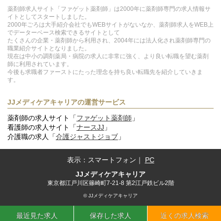
薬剤師求人サイト「ファゲット薬剤師」は2000年に薬剤師専門の求人情報サ
イトとしてスタートしました。
2000年ごろは大手紹介会社でもWEBサイトがないなか、薬剤師求人をWEB上
でデーターベース検索できるサイトとして
たくさんの企業・薬剤師から利用され、2004年には法人化され薬剤師専門の
職業紹介サイトとなりました。
現在は中小の調剤薬局・病院の求人に非常に強く、より良い転職を望む薬剤
師に利用されています。
今後も求職者ファーストにたった理念を持ち良い転職先を紹介していきま
す。
JJメディケアキャリアの運営サービス
薬剤師の求人サイト「
ファゲット薬剤師
」
看護師の求人サイト「
ナースJJ
」
介護職の求人「
介護ジャストジョブ
」
表示：
スマートフォン
｜
PC
JJメディケアキャリア
東京都江戸川区篠崎町7-21-8 第2江戸鉄ビル2階
© JJメディケアキャリア
最近見た求人
保存した求人
近くの求人検索