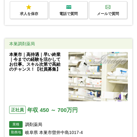
求人を保存
電話で質問
メールで質問
本巣調剤薬局
本巣市｜高待遇｜早い終業
｜今までの経験を活かして
お仕事。スキル次第で高給
のチャンス！【社員募集】
年収 450 ～ 700万円
正社員
調剤薬局
業種
岐阜県 本巣市曽井中島1017-4
勤務地