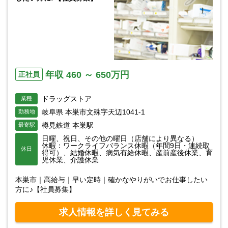
年収 460 ～ 650万円
正社員
ドラッグストア
業種
岐阜県 本巣市文殊字天辺1041-1
勤務地
樽見鉄道 本巣駅
最寄駅
日曜、祝日、その他の曜日（店舗により異なる）
休暇：ワークライフバランス休暇（年間9日・連続取
休日
得可）、結婚休暇、病気有給休暇、産前産後休業、育
児休業、介護休業
本巣市｜高給与｜早い定時｜確かなやりがいでお仕事したい
方に♪【社員募集】
求人情報を詳しく見てみる