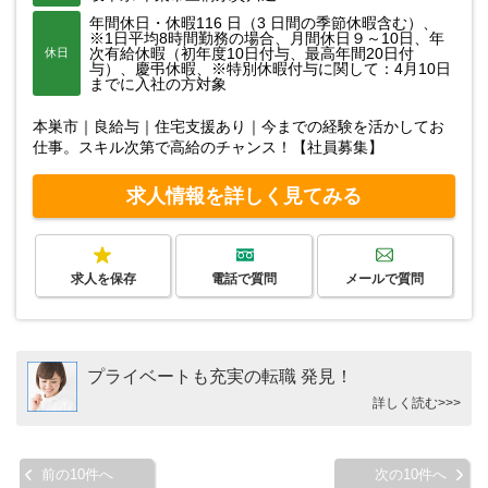
年間休日・休暇116 日（3 日間の季節休暇含む）、
※1日平均8時間勤務の場合、月間休日９～10日、年
次有給休暇（初年度10日付与、最高年間20日付
休日
与）、慶弔休暇、※特別休暇付与に関して：4月10日
までに入社の方対象
本巣市｜良給与｜住宅支援あり｜今までの経験を活かしてお
仕事。スキル次第で高給のチャンス！【社員募集】
求人情報を詳しく見てみる
求人を保存
電話で質問
メールで質問
プライベートも充実の転職 発見！
詳しく読む>>>
前の10件へ
次の10件へ