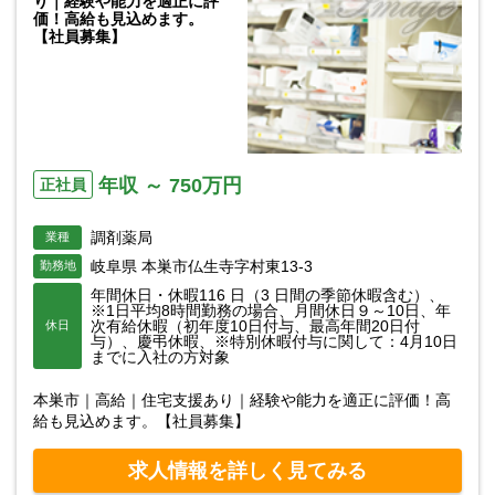
り｜経験や能力を適正に評
価！高給も見込めます。
【社員募集】
年収 ～ 750万円
正社員
調剤薬局
業種
岐阜県 本巣市仏生寺字村東13-3
勤務地
年間休日・休暇116 日（3 日間の季節休暇含む）、
※1日平均8時間勤務の場合、月間休日９～10日、年
次有給休暇（初年度10日付与、最高年間20日付
休日
与）、慶弔休暇、※特別休暇付与に関して：4月10日
までに入社の方対象
本巣市｜高給｜住宅支援あり｜経験や能力を適正に評価！高
給も見込めます。【社員募集】
求人情報を詳しく見てみる