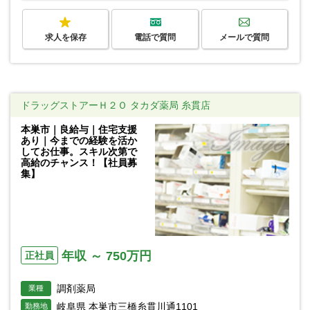
求人を保存
電話で質問
メールで質問
ドラッグストアーＨ２Ｏ タカダ薬局 糸貫店
本巣市｜良給与｜住宅支援
あり｜今までの経験を活か
してお仕事。スキル次第で
高給のチャンス！【社員募
集】
年収 ～ 750万円
正社員
調剤薬局
業種
岐阜県 本巣市三橋糸貫川通1101
勤務地