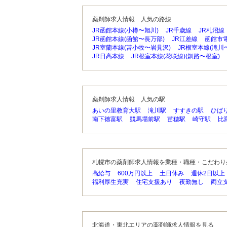
薬剤師求人情報 人気の路線
JR函館本線(小樽〜旭川)
JR千歳線
JR札沼線
JR函館本線(函館〜長万部)
JR江差線
函館市
JR室蘭本線(苫小牧〜岩見沢)
JR根室本線(滝川
JR日高本線
JR根室本線(花咲線)(釧路〜根室)
薬剤師求人情報 人気の駅
あいの里教育大駅
滝川駅
すすきの駅
ひば
南下徳富駅
競馬場前駅
苗穂駅
崎守駅
比
札幌市の薬剤師求人情報を業種・職種・こだわり
高給与
600万円以上
土日休み
週休2日以上
福利厚生充実
住宅支援あり
夜勤無し
両立
北海道・東北エリアの薬剤師求人情報を見る