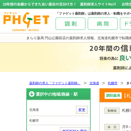
「ファゲット薬剤師」は薬剤師の求人・転職をサポ
きらり薬局 円山公園前店の薬剤師求人情報、北海道札幌市で転職
薬剤師の求人「ファゲット薬剤師」
北海道
札幌市
き
選択中の地域/路線・駅
【札
調剤薬局
北海道
変更
札幌
勤務地
札幌市
月9
休 日