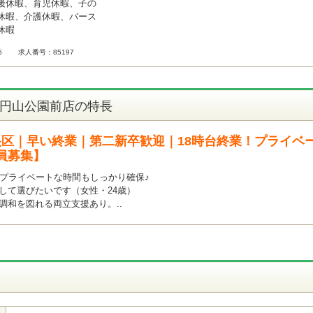
後休暇、育児休暇、子の
休暇、介護休暇、バース
休暇
6
求人番号：85197
 円山公園前店の特長
区｜早い終業｜第二新卒歓迎｜18時台終業！プライベ
員募集】
！プライベートな時間もしっかり確保♪
して選びたいです（女性・24歳）
調和を図れる両立支援あり。..