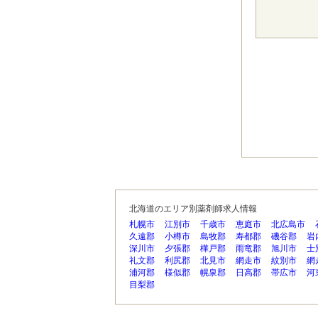
北海道のエリア別薬剤師求人情報
札幌市
江別市
千歳市
恵庭市
北広島市
久遠郡
小樽市
島牧郡
寿都郡
磯谷郡
岩
深川市
夕張郡
樺戸郡
雨竜郡
旭川市
士
礼文郡
利尻郡
北見市
網走市
紋別市
網
浦河郡
様似郡
幌泉郡
日高郡
帯広市
河
目梨郡