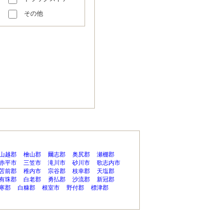
その他
山越郡
檜山郡
爾志郡
奥尻郡
瀬棚郡
赤平市
三笠市
滝川市
砂川市
歌志内市
苫前郡
稚内市
宗谷郡
枝幸郡
天塩郡
有珠郡
白老郡
勇払郡
沙流郡
新冠郡
寒郡
白糠郡
根室市
野付郡
標津郡