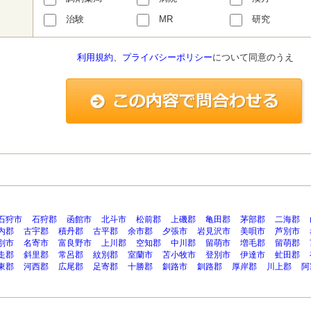
治験
MR
研究
利用規約
、
プライバシーポリシー
について同意のうえ
石狩市
石狩郡
函館市
北斗市
松前郡
上磯郡
亀田郡
茅部郡
二海郡
内郡
古宇郡
積丹郡
古平郡
余市郡
夕張市
岩見沢市
美唄市
芦別市
別市
名寄市
富良野市
上川郡
空知郡
中川郡
留萌市
増毛郡
留萌郡
走郡
斜里郡
常呂郡
紋別郡
室蘭市
苫小牧市
登別市
伊達市
虻田郡
東郡
河西郡
広尾郡
足寄郡
十勝郡
釧路市
釧路郡
厚岸郡
川上郡
阿