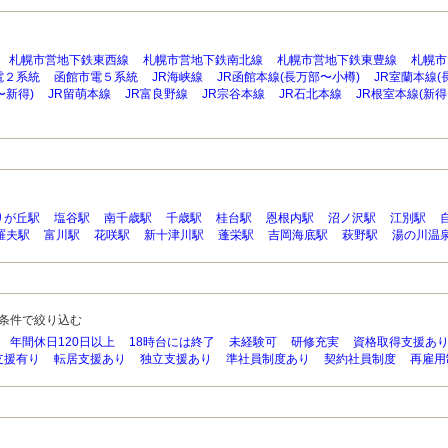
札幌市営地下鉄東西線
札幌市営地下鉄南北線
札幌市営地下鉄東豊線
札幌市
電２系統
函館市電５系統
JR海峡線
JR函館本線(長万部〜小樽)
JR室蘭本線
〜新得)
JR留萌本線
JR富良野線
JR宗谷本線
JR石北本線
JR根室本線(新得
りが丘駅
塩谷駅
南千歳駅
千歳駅
桂台駅
恩根内駅
沼ノ沢駅
江別駅
羅夫駅
富川駅
花咲駅
新十津川駅
蓬栄駅
吉岡海底駅
萩野駅
湯の川温
条件で絞り込む
年間休日120日以上
18時台には終了
未経験可
研修充実
資格取得支援あ
支援有り
転居支援あり
独立支援あり
準社員制度あり
契約社員制度
再雇用