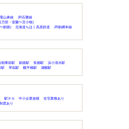
電山鼻線
JR石勝線
(長万部・室蘭〜苫小牧)
〜釧路)
北海道ちほく高原鉄道
JR釧網本線
自衛隊前駅
釧路駅
長都駅
浜小清水駅
泉駅
琴似駅
幌平橋駅
浦幌駅
り
駅チカ
中小企業規模
在宅業務あり
制度あり