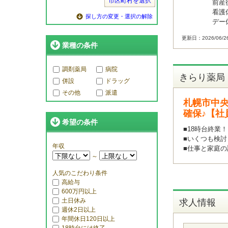
市区町村を選択
前産
看護
探し方の変更・選択の解除
デー
更新日：2026/06/2
業種の条件
調剤薬局
病院
きらり薬局
併設
ドラッグ
その他
派遣
札幌市中央
確保♪【社
希望の条件
■18時台終業
■いくつも検討
年収
■仕事と家庭の
～
人気のこだわり条件
高給与
600万円以上
土日休み
求人情報
週休2日以上
年間休日120日以上