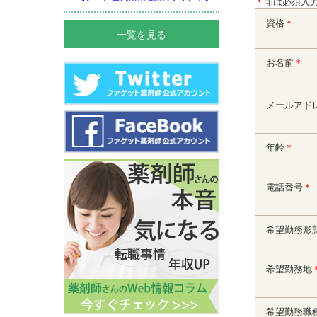
＊
印は必須入
資格
＊
一覧を見る
お名前
＊
メールアド
年齢
＊
電話番号
＊
希望勤務形
希望勤務地
希望勤務職