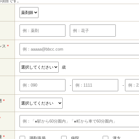
力項目です。
レス
＊
歳
-
-
態
＊
＊
種
＊
調剤薬局
病院
漢方