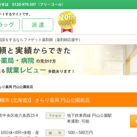
ートするサイトです。
相談をするならファゲット薬剤師（薬剤師応援中）
らり薬局 円山公園前店
幌市 (北海道)】 きらり薬局 円山公園前店
市中央区南六条西23-4
地下鉄東西線 円山公園駅
アクセス
車通勤: 可能
～10日休<BR>休暇：産
500～580万円
給 与