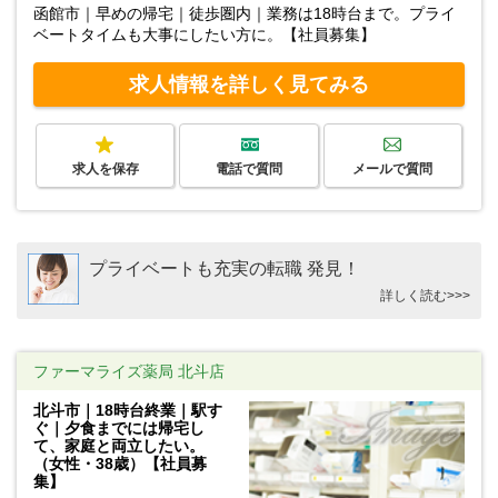
函館市｜早めの帰宅｜徒歩圏内｜業務は18時台まで。プライ
ベートタイムも大事にしたい方に。【社員募集】
求人情報を詳しく見てみる
求人を保存
電話で質問
メールで質問
プライベートも充実の転職 発見！
詳しく読む>>>
ファーマライズ薬局 北斗店
北斗市｜18時台終業｜駅す
ぐ｜夕食までには帰宅し
て、家庭と両立したい。
（女性・38歳）【社員募
集】