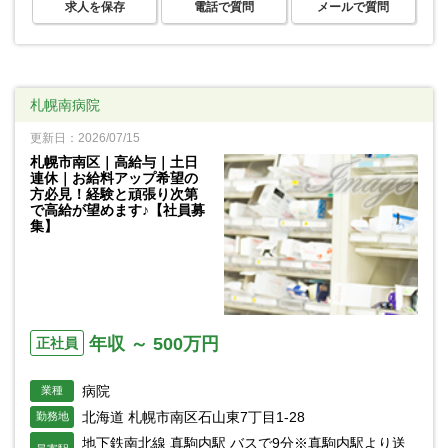
求人を保存
電話で質問
メールで質問
札幌南病院
更新日：2026/07/15
札幌市南区｜高給与｜土日
連休｜お給料アップ希望の
方必見！経験と頑張り次第
で高給が望めます♪【社員募
集】
年収 ～ 500万円
正社員
病院
業種
北海道 札幌市南区石山東7丁目1-28
勤務地
地下鉄南北線 真駒内駅 バスで9分※真駒内駅より送