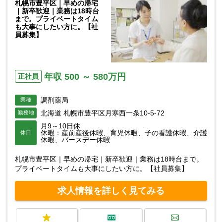
札幌市豊平区｜早めの帰宅
｜新卒歓迎｜業務は18時台
まで。プライベートタイム
も大事にしたい方に。【社
員募集】
年収 500 ～ 580万円
正社員
調剤薬局
業種
北海道 札幌市豊平区月寒西一条10-5-72
勤務地
月9～10日休
休暇：産前産後休暇、育児休暇、子の看護休暇、介護
休日
休暇、バースデー休暇
札幌市豊平区｜早めの帰宅｜新卒歓迎｜業務は18時台まで。
プライベートタイムも大事にしたい方に。【社員募集】
求人情報を詳しく見てみる