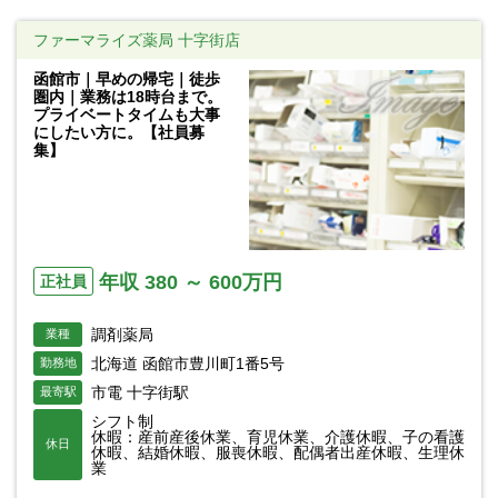
ファーマライズ薬局 十字街店
函館市｜早めの帰宅｜徒歩
圏内｜業務は18時台まで。
プライベートタイムも大事
にしたい方に。【社員募
集】
年収 380 ～ 600万円
正社員
調剤薬局
業種
北海道 函館市豊川町1番5号
勤務地
市電 十字街駅
最寄駅
シフト制
休暇：産前産後休業、育児休業、介護休暇、子の看護
休日
休暇、結婚休暇、服喪休暇、配偶者出産休暇、生理休
業