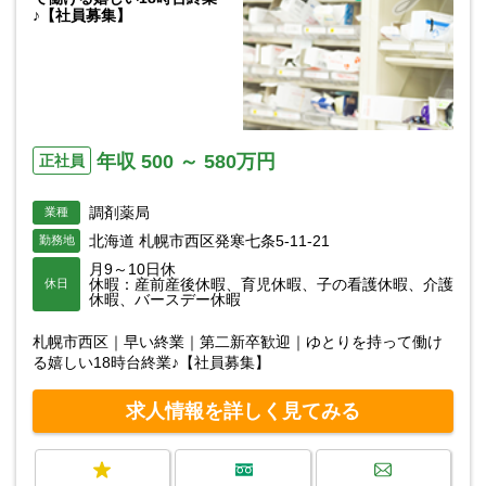
♪【社員募集】
年収 500 ～ 580万円
正社員
調剤薬局
業種
北海道 札幌市西区発寒七条5-11-21
勤務地
月9～10日休
休暇：産前産後休暇、育児休暇、子の看護休暇、介護
休日
休暇、バースデー休暇
札幌市西区｜早い終業｜第二新卒歓迎｜ゆとりを持って働け
る嬉しい18時台終業♪【社員募集】
求人情報を詳しく見てみる