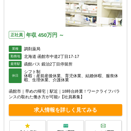
年収 450万円 ～
正社員
調剤薬局
業種
北海道 函館市中道2丁目17-17
勤務地
函館バス 鍛治2丁目停留所
最寄駅
シフト制
休暇：産前産後休業、育児休業、結婚休暇、服喪休
休日
暇、生理休業、介護休業
函館市｜早めの帰宅｜駅近｜18時台終業！ワークライフバラ
ンスの取れた働き方が可能♪【社員募集】
求人情報を詳しく見てみる