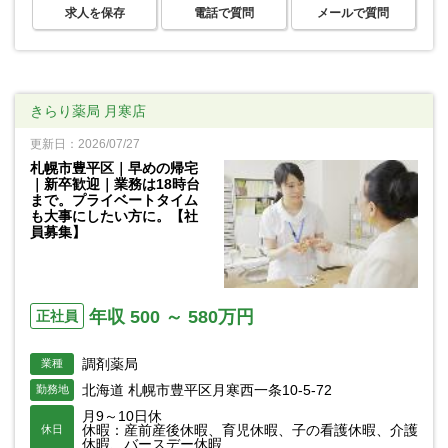
求人を保存
電話で質問
メールで質問
きらり薬局 月寒店
更新日：2026/07/27
札幌市豊平区｜早めの帰宅
｜新卒歓迎｜業務は18時台
まで。プライベートタイム
も大事にしたい方に。【社
員募集】
年収 500 ～ 580万円
正社員
調剤薬局
業種
北海道 札幌市豊平区月寒西一条10-5-72
勤務地
月9～10日休
休暇：産前産後休暇、育児休暇、子の看護休暇、介護
休日
休暇、バースデー休暇