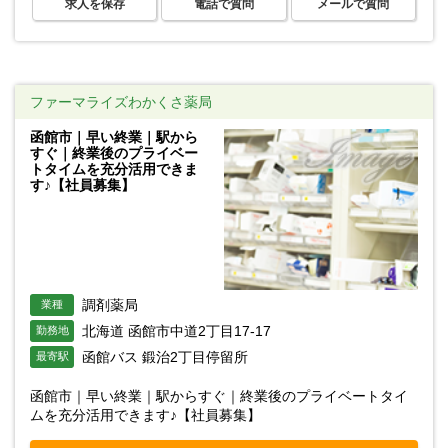
求人を保存
電話で質問
メールで質問
ファーマライズわかくさ薬局
函館市｜早い終業｜駅から
すぐ｜終業後のプライベー
トタイムを充分活用できま
す♪【社員募集】
調剤薬局
業種
北海道 函館市中道2丁目17-17
勤務地
函館バス 鍛治2丁目停留所
最寄駅
函館市｜早い終業｜駅からすぐ｜終業後のプライベートタイ
ムを充分活用できます♪【社員募集】