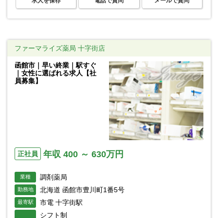
求人を保存
電話で質問
メールで質問
ファーマライズ薬局 十字街店
函館市｜早い終業｜駅すぐ
｜女性に選ばれる求人【社
員募集】
年収 400 ～ 630万円
正社員
調剤薬局
業種
北海道 函館市豊川町1番5号
勤務地
市電 十字街駅
最寄駅
シフト制