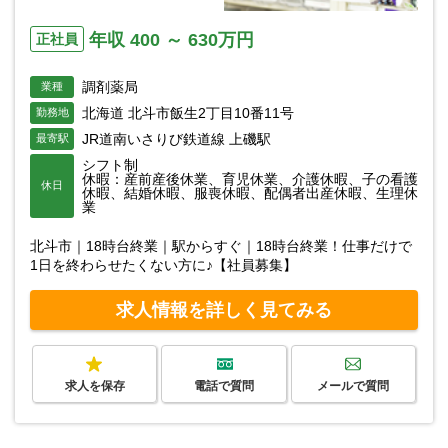
年収 400 ～ 630万円
正社員
調剤薬局
業種
北海道 北斗市飯生2丁目10番11号
勤務地
JR道南いさりび鉄道線 上磯駅
最寄駅
シフト制
休暇：産前産後休業、育児休業、介護休暇、子の看護
休日
休暇、結婚休暇、服喪休暇、配偶者出産休暇、生理休
業
北斗市｜18時台終業｜駅からすぐ｜18時台終業！仕事だけで
1日を終わらせたくない方に♪【社員募集】
求人情報を詳しく見てみる
求人を保存
電話で質問
メールで質問