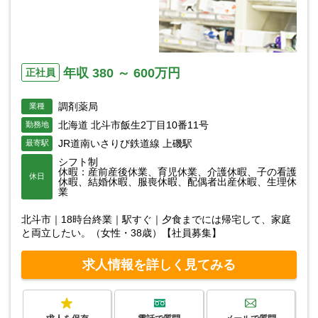
年収 380 ～ 600万円
正社員
調剤薬局
業種
北海道 北斗市飯生2丁目10番11号
勤務地
JR道南いさりび鉄道線 上磯駅
最寄駅
シフト制
休暇：産前産後休業、育児休業、介護休暇、子の看護
休日
休暇、結婚休暇、服喪休暇、配偶者出産休暇、生理休
業
北斗市｜18時台終業｜駅すぐ｜夕食までには帰宅して、家庭
と両立したい。（女性・38歳）【社員募集】
求人情報を詳しく見てみる