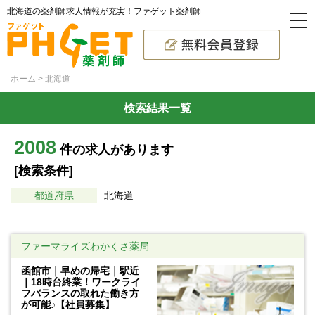
北海道の薬剤師求人情報が充実！ファゲット薬剤師
ホーム
北海道
検索結果一覧
2008
件の求人があります
[検索条件]
都道府県
北海道
ファーマライズわかくさ薬局
函館市｜早めの帰宅｜駅近
｜18時台終業！ワークライ
フバランスの取れた働き方
が可能♪【社員募集】