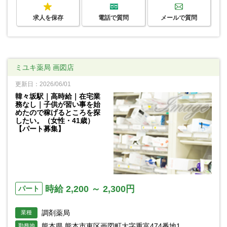
求人を保存
電話で質問
メールで質問
ミユキ薬局 画図店
更新日：2026/06/01
韓々坂駅｜高時給｜在宅業
務なし｜子供が習い事を始
めたので稼げるところを探
したい。（女性・41歳）
【パート募集】
時給 2,200 ～ 2,300円
パート
調剤薬局
業種
熊本県 熊本市東区画図町大字重富474番地1
勤務地