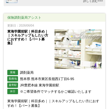
詳しく読む>>>
保険調剤薬局アシスト
更新日：2026/06/04
東海学園前駅｜科目多め｜
｜スキルアップもしたい方
におすすめ！【パート募
集】
調剤薬局
業種
熊本県 熊本市東区長嶺西1丁目6-95
勤務地
JR豊肥本線 東海学園前駅
最寄駅
※ご希望条件でマッチするかご確認いたします
休日
東海学園前駅｜科目多め｜｜スキルアップもしたい方におす
すめ！【パート募集】