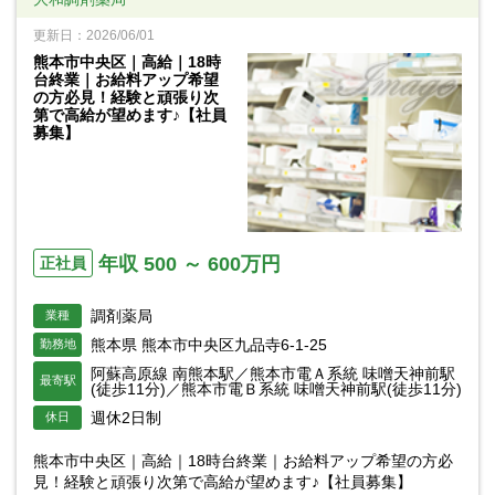
更新日：2026/06/01
熊本市中央区｜高給｜18時
台終業｜お給料アップ希望
の方必見！経験と頑張り次
第で高給が望めます♪【社員
募集】
年収 500 ～ 600万円
正社員
調剤薬局
業種
熊本県 熊本市中央区九品寺6-1-25
勤務地
阿蘇高原線 南熊本駅／熊本市電Ａ系統 味噌天神前駅
最寄駅
(徒歩11分)／熊本市電Ｂ系統 味噌天神前駅(徒歩11分)
週休2日制
休日
熊本市中央区｜高給｜18時台終業｜お給料アップ希望の方必
見！経験と頑張り次第で高給が望めます♪【社員募集】