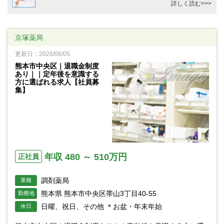
詳しく読む>>>
京塚薬局
更新日：2026/06/05
熊本市中央区｜退職金制度
あり｜｜定年後を意識する
方に選ばれる求人【社員募
集】
年収 480 ～ 510万円
正社員
調剤薬局
業種
熊本県 熊本市中央区帯山3丁目40-55
勤務地
日曜、祝日、その他 ＊お盆・年末年始
休日