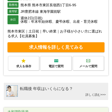
熊本県 熊本市東区長嶺西1丁目6-95
勤務地
JR豊肥本線 東海学園前駅
最寄駅
週休2日(日祝)
休日
休暇：年末年始休暇、慶弔休暇、出産・育児休暇
熊本市東区｜土日祝｜早い終業｜お子様が小さい方に選ばれ
る求人【社員募集】
求人情報を詳しく見てみる
求人を保存
電話で質問
メールで質問
転職後 年収はいくらになる？
詳しく読む>>>
大和調剤薬局