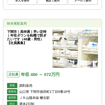
求人を保存
電話で質問
メールで質問
秋本東駅薬局
下関市｜高待遇｜早い定時
｜年収ダウンを転職で防ぎ
たいです（48歳・男性）
【社員募集】
年収 480 ～ 572万円
正社員
調剤薬局
業種
山口県 下関市後田町1丁目8番18号
勤務地
ＪＲ山陽本線 幡生駅
最寄駅
週休2日制
休日