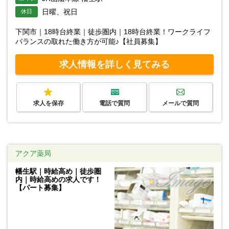
日曜、祝日
休日
下関市｜18時台終業｜徒歩圏内｜18時台終業！ワークライフ
バランスの取れた働き方が可能♪【社員募集】
求人情報を詳しく見てみる
求人を保存
電話で質問
メールで質問
アクア薬局
幡生駅｜時給高め｜徒歩圏
内｜時給高めの求人です！
【パート募集】