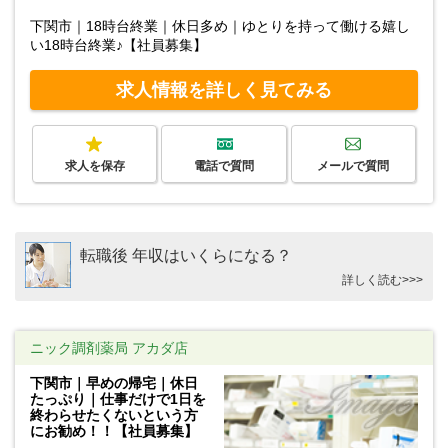
下関市｜18時台終業｜休日多め｜ゆとりを持って働ける嬉し
い18時台終業♪【社員募集】
求人情報を詳しく見てみる
求人を保存
電話で質問
メールで質問
転職後 年収はいくらになる？
詳しく読む>>>
ニック調剤薬局 アカダ店
下関市｜早めの帰宅｜休日
たっぷり｜仕事だけで1日を
終わらせたくないという方
にお勧め！！【社員募集】