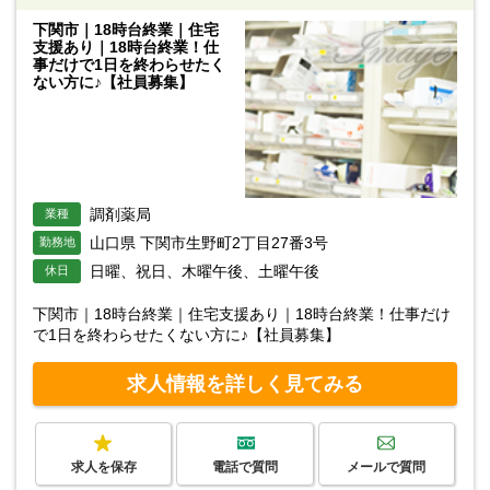
下関市｜18時台終業｜住宅
支援あり｜18時台終業！仕
事だけで1日を終わらせたく
ない方に♪【社員募集】
調剤薬局
業種
山口県 下関市生野町2丁目27番3号
勤務地
日曜、祝日、木曜午後、土曜午後
休日
下関市｜18時台終業｜住宅支援あり｜18時台終業！仕事だけ
で1日を終わらせたくない方に♪【社員募集】
求人情報を詳しく見てみる
求人を保存
電話で質問
メールで質問