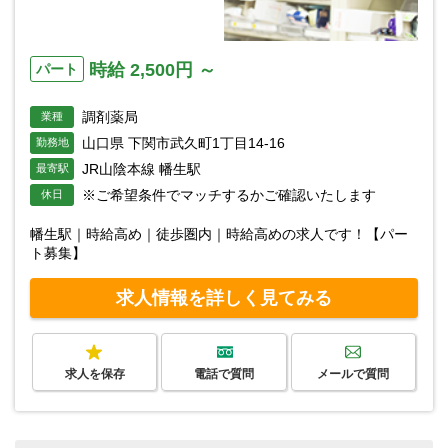
時給 2,500円 ～
パート
調剤薬局
業種
山口県 下関市武久町1丁目14-16
勤務地
JR山陰本線 幡生駅
最寄駅
※ご希望条件でマッチするかご確認いたします
休日
幡生駅｜時給高め｜徒歩圏内｜時給高めの求人です！【パー
ト募集】
求人情報を詳しく見てみる
求人を保存
電話で質問
メールで質問