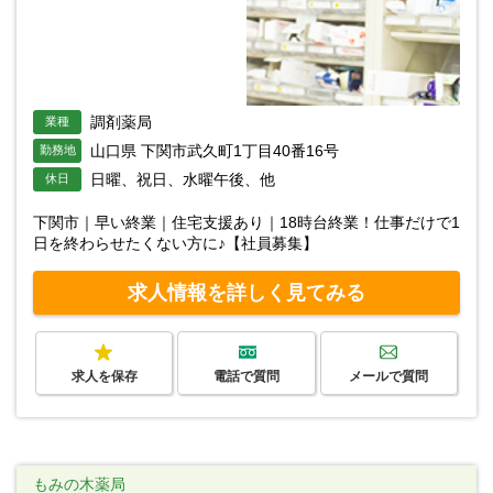
調剤薬局
業種
山口県 下関市武久町1丁目40番16号
勤務地
日曜、祝日、水曜午後、他
休日
下関市｜早い終業｜住宅支援あり｜18時台終業！仕事だけで1
日を終わらせたくない方に♪【社員募集】
求人情報を詳しく見てみる
求人を保存
電話で質問
メールで質問
もみの木薬局