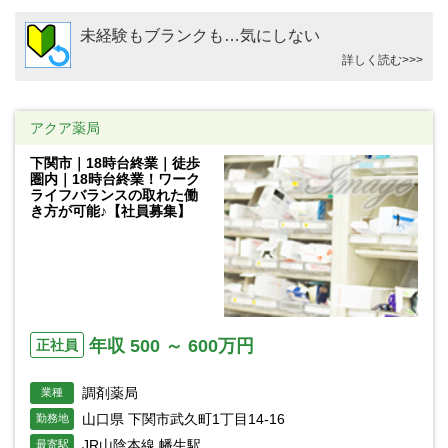
未経験もブランクも…気にしない
詳しく読む>>>
アクア薬局
下関市｜18時台終業｜徒歩
圏内｜18時台終業！ワーク
ライフバランスの取れた働
き方が可能♪【社員募集】
年収 500 ～ 600万円
正社員
調剤薬局
業種
山口県 下関市武久町1丁目14-16
勤務地
JR山陰本線 幡生駅
最寄駅