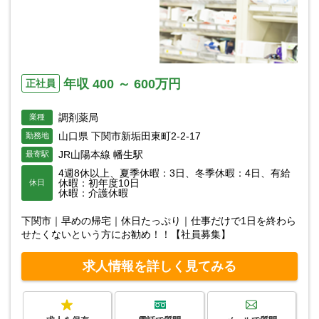
年収 400 ～ 600万円
正社員
調剤薬局
業種
山口県 下関市新垢田東町2-2-17
勤務地
JR山陽本線 幡生駅
最寄駅
4週8休以上、夏季休暇：3日、冬季休暇：4日、有給
休暇：初年度10日
休日
休暇：介護休暇
下関市｜早めの帰宅｜休日たっぷり｜仕事だけで1日を終わら
せたくないという方にお勧め！！【社員募集】
求人情報を詳しく見てみる