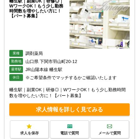
幡生駅｜副業OK｜研修◎｜
WワークOK！もう少し勤務
時間数を増やしたい方に！
【パート募集】
調剤薬局
業種
山口県 下関市羽山町20-12
勤務地
JR山陽本線 幡生駅
最寄駅
※ご希望条件でマッチするかご確認いたします
休日
幡生駅｜副業OK｜研修◎｜WワークOK！もう少し勤務時間
数を増やしたい方に！【パート募集】
求人情報を詳しく見てみる
求人を保存
電話で質問
メールで質問