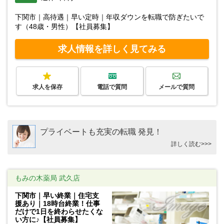
下関市｜高待遇｜早い定時｜年収ダウンを転職で防ぎたいで
す（48歳・男性）【社員募集】
求人情報を詳しく見てみる
求人を保存
電話で質問
メールで質問
プライベートも充実の転職 発見！
詳しく読む>>>
もみの木薬局 武久店
下関市｜早い終業｜住宅支
援あり｜18時台終業！仕事
だけで1日を終わらせたくな
い方に♪【社員募集】