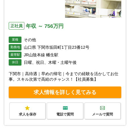
年収 ～ 756万円
正社員
その他
業種
山口県 下関市垢田町1丁目23番12号
勤務地
JR山陰本線 幡生駅
最寄駅
日曜、祝日、木曜・土曜午後
休日
下関市｜高待遇｜早めの帰宅｜今までの経験を活かしてお仕
事。スキル次第で高給のチャンス！【社員募集】
求人情報を詳しく見てみる
求人を保存
電話で質問
メールで質問