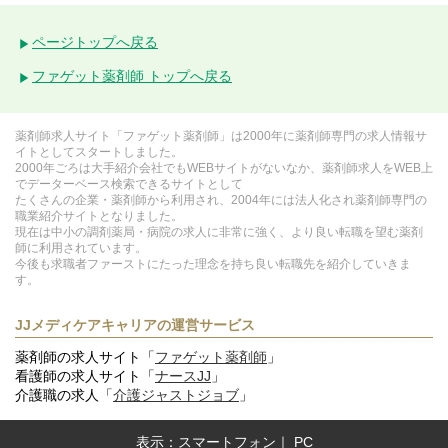
ページトップへ戻る
ファゲット薬剤師 トップへ戻る
薬剤師求人サイト「ファゲット薬剤師」は2000年に薬剤師専門の求人情報サ
イトとしてスタートしました。
2000年ごろは大手紹介会社でもWEBサイトがないなか、薬剤師求人をWEB上
でデーターベース検索できるサイトとして
たくさんの企業・薬剤師から利用され、2004年には法人化され薬剤師専門の
職業紹介サイトとなりました。
現在は中小の調剤薬局・病院の求人に非常に強く、より良い転職を望む薬剤
師に利用されています。
今後も求職者ファーストにたった理念を持ち良い転職先を紹介していきま
す。
JJメディケアキャリアの運営サービス
薬剤師の求人サイト「
ファゲット薬剤師
」
看護師の求人サイト「
ナースJJ
」
介護職の求人「
介護ジャストジョブ
」
表示：
スマートフォン
｜
PC