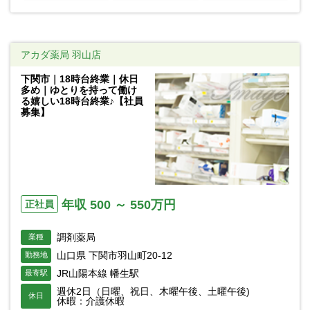
アカダ薬局 羽山店
下関市｜18時台終業｜休日
多め｜ゆとりを持って働け
る嬉しい18時台終業♪【社員
募集】
年収 500 ～ 550万円
正社員
調剤薬局
業種
山口県 下関市羽山町20-12
勤務地
JR山陽本線 幡生駅
最寄駅
週休2日（日曜、祝日、木曜午後、土曜午後)
休日
休暇：介護休暇