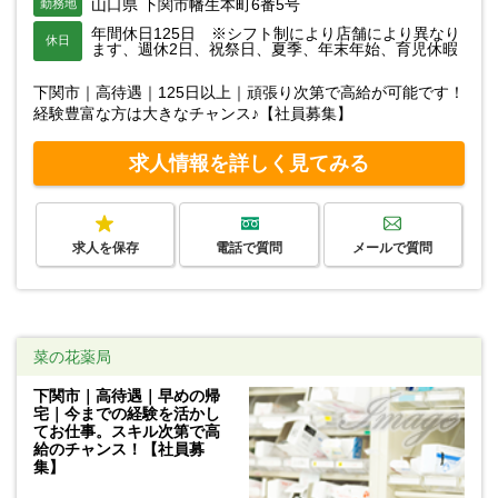
山口県 下関市幡生本町6番5号
勤務地
年間休日125日 ※シフト制により店舗により異なり
休日
ます、週休2日、祝祭日、夏季、年末年始、育児休暇
下関市｜高待遇｜125日以上｜頑張り次第で高給が可能です！
経験豊富な方は大きなチャンス♪【社員募集】
求人情報を詳しく見てみる
求人を保存
電話で質問
メールで質問
菜の花薬局
下関市｜高待遇｜早めの帰
宅｜今までの経験を活かし
てお仕事。スキル次第で高
給のチャンス！【社員募
集】