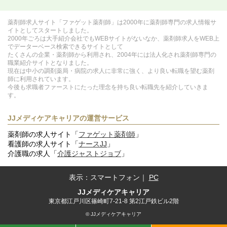
薬剤師求人サイト「ファゲット薬剤師」は2000年に薬剤師専門の求人情報サ
イトとしてスタートしました。
2000年ごろは大手紹介会社でもWEBサイトがないなか、薬剤師求人をWEB上
でデーターベース検索できるサイトとして
たくさんの企業・薬剤師から利用され、2004年には法人化され薬剤師専門の
職業紹介サイトとなりました。
現在は中小の調剤薬局・病院の求人に非常に強く、より良い転職を望む薬剤
師に利用されています。
今後も求職者ファーストにたった理念を持ち良い転職先を紹介していきま
す。
JJメディケアキャリアの運営サービス
薬剤師の求人サイト「
ファゲット薬剤師
」
看護師の求人サイト「
ナースJJ
」
介護職の求人「
介護ジャストジョブ
」
表示：
スマートフォン
｜
PC
JJメディケアキャリア
東京都江戸川区篠崎町7-21-8 第2江戸鉄ビル2階
© JJメディケアキャリア