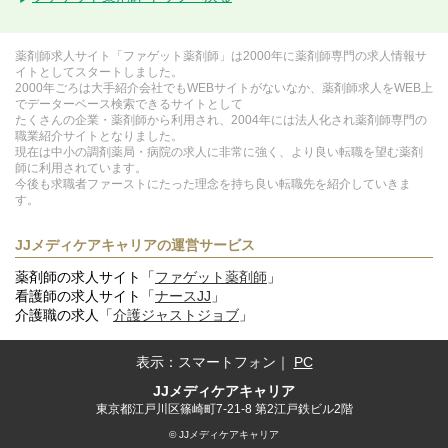
薬剤師求人サイト「ファゲット薬剤師」は2000年に薬剤師専門の求人情報サ
イトとしてスタートしました。
2000年ごろは大手紹介会社でもWEBサイトがないなか、薬剤師求人をWEB上
でデーターベース検索できるサイトとして
たくさんの企業・薬剤師から利用され、2004年には法人化され薬剤師専門の
職業紹介サイトとなりました。
現在は中小の調剤薬局・病院の求人に非常に強く、より良い転職を望む薬剤
師に利用されています。
今後も求職者ファーストにたった理念を持ち良い転職先を紹介していきま
す。
JJメディケアキャリアの運営サービス
薬剤師の求人サイト「
ファゲット薬剤師
」
看護師の求人サイト「
ナースJJ
」
介護職の求人「
介護ジャストジョブ
」
表示：
スマートフォン
｜
PC
JJメディケアキャリア
東京都江戸川区篠崎町7-21-8 第2江戸鉄ビル2階
© JJメディケアキャリア