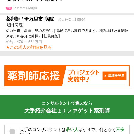
ファゲット薬剤師
注目
薬剤師 / 伊万里市 病院
求人番ID：135924
堀田病院
伊万里市｜高給｜早めの帰宅｜高給待遇も期待できます。積み上げた薬剤師
スキルを存分に発揮♪【社員募集】
給与：476 ～ 564万円
★この求人の詳細を見る
コンサルタントで選ぶなら
大手紹介会社
ファゲット薬剤師
より
大手のコンサルタントは
若い人
ばかりで、何となく
不安