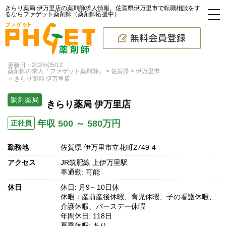
きらり薬局 伊万里店の薬剤師求人情報、佐賀県伊万里市で転職相談をす
るならファゲット薬剤師（薬剤師応援中）
更新日：2026/05/12
薬剤師の求人「ファゲット薬剤師」
佐賀県
伊万里市
きらり薬局 伊万里店
調剤薬局
きらり薬局 伊万里店
年収 500 ～ 580万円
正社員
勤務地
佐賀県 伊万里市立花町2749-4
アクセス
JR筑肥線 上伊万里駅
車通勤: 可能
休日
休日: 月9～10日休
休暇：産前産後休暇、育児休暇、子の看護休暇、
介護休暇、バースデー休暇
年間休日: 118日
夏季休暇: あり