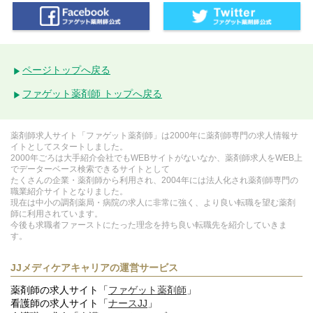
ページトップへ戻る
ファゲット薬剤師 トップへ戻る
薬剤師求人サイト「ファゲット薬剤師」は2000年に薬剤師専門の求人情報サ
イトとしてスタートしました。
2000年ごろは大手紹介会社でもWEBサイトがないなか、薬剤師求人をWEB上
でデーターベース検索できるサイトとして
たくさんの企業・薬剤師から利用され、2004年には法人化され薬剤師専門の
職業紹介サイトとなりました。
現在は中小の調剤薬局・病院の求人に非常に強く、より良い転職を望む薬剤
師に利用されています。
今後も求職者ファーストにたった理念を持ち良い転職先を紹介していきま
す。
JJメディケアキャリアの運営サービス
薬剤師の求人サイト「
ファゲット薬剤師
」
看護師の求人サイト「
ナースJJ
」