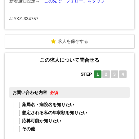
新着通知設定→
この先で「フォロー」をタップ
JJYKZ-334757
求人を保存する
この求人について問合せる
STEP
1
2
3
4
お問い合わせ内容
お
必須
薬局名・病院名を知りたい
想定される私の年収額を知りたい
応募可能か知りたい
メ
その他