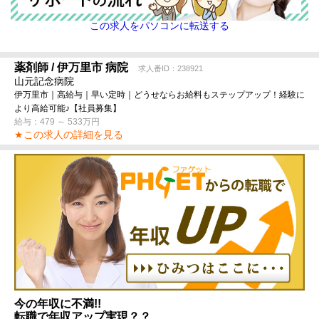
この求人をパソコンに転送する
薬剤師 / 伊万里市 病院
求人番ID：238921
山元記念病院
伊万里市｜高給与｜早い定時｜どうせならお給料もステップアップ！経験に
より高給可能♪【社員募集】
給与：479 ～ 533万円
★この求人の詳細を見る
今の年収に不満!!
転職で年収アップ実現？？