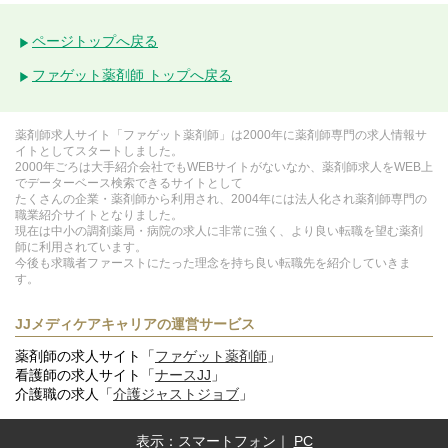
ページトップへ戻る
ファゲット薬剤師 トップへ戻る
薬剤師求人サイト「ファゲット薬剤師」は2000年に薬剤師専門の求人情報サ
イトとしてスタートしました。
2000年ごろは大手紹介会社でもWEBサイトがないなか、薬剤師求人をWEB上
でデーターベース検索できるサイトとして
たくさんの企業・薬剤師から利用され、2004年には法人化され薬剤師専門の
職業紹介サイトとなりました。
現在は中小の調剤薬局・病院の求人に非常に強く、より良い転職を望む薬剤
師に利用されています。
今後も求職者ファーストにたった理念を持ち良い転職先を紹介していきま
す。
JJメディケアキャリアの運営サービス
薬剤師の求人サイト「
ファゲット薬剤師
」
看護師の求人サイト「
ナースJJ
」
介護職の求人「
介護ジャストジョブ
」
表示：
スマートフォン
｜
PC