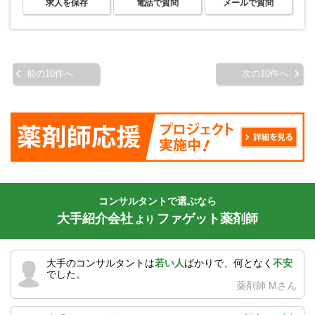
求人を保存
電話で質問
メールで質問
前の10件へ
次の10件へ
コンサルタントで選ぶなら
大手紹介会社
ファゲット薬剤師
より
大手のコンサルタントは
若い人
ばかりで、何となく
不安
でした。
薬剤師 Mさん