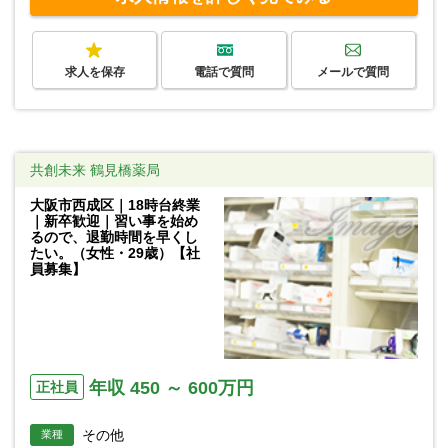
求人を保存
電話で質問
メールで質問
共創未来 鶴見橋薬局
大阪市西成区｜18時台終業
｜新卒歓迎｜習い事を始め
るので、退勤時間を早くし
たい。（女性・29歳）【社
員募集】
年収 450 ～ 600万円
正社員
その他
業種