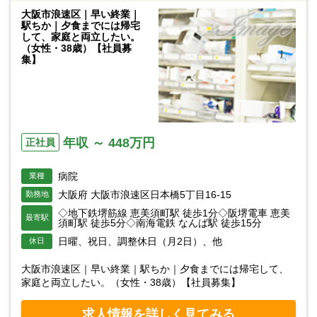
大阪市浪速区｜早い終業｜
駅ちか｜夕食までには帰宅
して、家庭と両立したい。
（女性・38歳）【社員募
集】
年収 ～ 448万円
正社員
病院
業種
大阪府 大阪市浪速区日本橋5丁目16-15
勤務地
◇地下鉄堺筋線 恵美須町駅 徒歩1分◇阪堺電車 恵美
最寄駅
須町駅 徒歩5分◇南海電鉄 なんば駅 徒歩15分
日曜、祝日、調整休日（月2日）、他
休日
大阪市浪速区｜早い終業｜駅ちか｜夕食までには帰宅して、
家庭と両立したい。（女性・38歳）【社員募集】
求人情報を詳しく見てみる