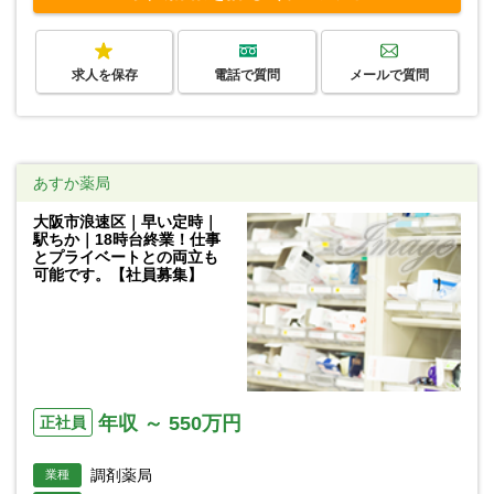
求人を保存
電話で質問
メールで質問
あすか薬局
大阪市浪速区｜早い定時｜
駅ちか｜18時台終業！仕事
とプライベートとの両立も
可能です。【社員募集】
年収 ～ 550万円
正社員
調剤薬局
業種