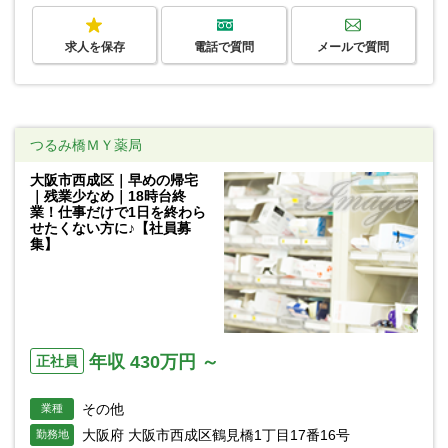
求人を保存
電話で質問
メールで質問
つるみ橋ＭＹ薬局
大阪市西成区｜早めの帰宅
｜残業少なめ｜18時台終
業！仕事だけで1日を終わら
せたくない方に♪【社員募
集】
年収 430万円 ～
正社員
その他
業種
大阪府 大阪市西成区鶴見橋1丁目17番16号
勤務地