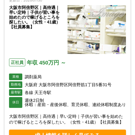
更新日：2026/07/30
大阪市阿倍野区｜高待遇｜
早い定時｜子供が習い事を
始めたので稼げるところを
探したい。（女性・41歳）
【社員募集】
年収 450万円 ～
正社員
調剤薬局
業種
大阪府 大阪市阿倍野区阿倍野筋1丁目5番31号
勤務地
各線 天王寺駅
最寄駅
週休2日制
休日
休暇：産前・産後休暇、育児休暇、連続休暇制度あり
大阪市阿倍野区｜高待遇｜早い定時｜子供が習い事を始めた
ので稼げるところを探したい。（女性・41歳）【社員募集】