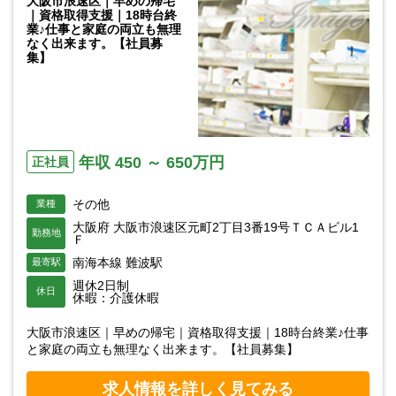
大阪市浪速区｜早めの帰宅
｜資格取得支援｜18時台終
業♪仕事と家庭の両立も無理
なく出来ます。【社員募
集】
年収 450 ～ 650万円
正社員
その他
業種
大阪府 大阪市浪速区元町2丁目3番19号ＴＣＡビル1
勤務地
Ｆ
南海本線 難波駅
最寄駅
週休2日制
休日
休暇：介護休暇
大阪市浪速区｜早めの帰宅｜資格取得支援｜18時台終業♪仕事
と家庭の両立も無理なく出来ます。【社員募集】
求人情報を詳しく見てみる