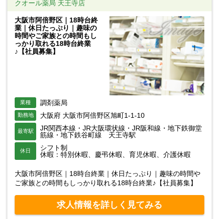
クオール薬局 天王寺店
大阪市阿倍野区｜18時台終
業｜休日たっぷり｜趣味の
時間やご家族との時間もし
っかり取れる18時台終業
♪【社員募集】
調剤薬局
業種
大阪府 大阪市阿倍野区旭町1-1-10
勤務地
JR関西本線・JR大阪環状線・JR阪和線・地下鉄御堂
最寄駅
筋線・地下鉄谷町線 天王寺駅
シフト制
休日
休暇：特別休暇、慶弔休暇、育児休暇、介護休暇
大阪市阿倍野区｜18時台終業｜休日たっぷり｜趣味の時間や
ご家族との時間もしっかり取れる18時台終業♪【社員募集】
求人情報を詳しく見てみる