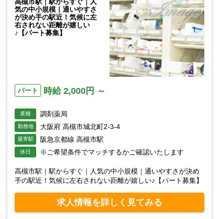
高槻市駅｜駅からすぐ｜人
気の中小規模｜通いやすさ
が決め手の駅近！気候に左
右されない距離が嬉しい
♪【パート募集】
時給 2,000円 ～
パート
調剤薬局
業種
大阪府 高槻市城北町2-3-4
勤務地
阪急京都線 高槻市駅
最寄駅
※ご希望条件でマッチするかご確認いたします
休日
高槻市駅｜駅からすぐ｜人気の中小規模｜通いやすさが決め
手の駅近！気候に左右されない距離が嬉しい♪【パート募集】
求人情報を詳しく見てみる