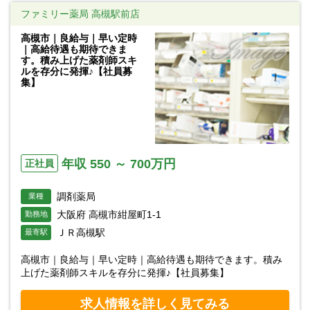
ファミリー薬局 高槻駅前店
高槻市｜良給与｜早い定時
｜高給待遇も期待できま
す。積み上げた薬剤師スキ
ルを存分に発揮♪【社員募
集】
年収 550 ～ 700万円
正社員
調剤薬局
業種
大阪府 高槻市紺屋町1-1
勤務地
ＪＲ高槻駅
最寄駅
高槻市｜良給与｜早い定時｜高給待遇も期待できます。積み
上げた薬剤師スキルを存分に発揮♪【社員募集】
求人情報を詳しく見てみる