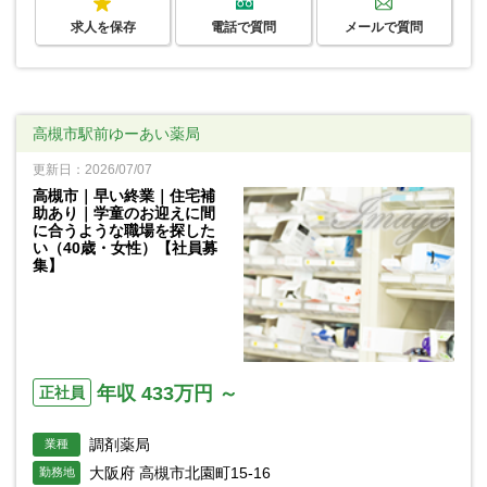
求人を保存
電話で質問
メールで質問
高槻市駅前ゆーあい薬局
更新日：2026/07/07
高槻市｜早い終業｜住宅補
助あり｜学童のお迎えに間
に合うような職場を探した
い（40歳・女性）【社員募
集】
年収 433万円 ～
正社員
調剤薬局
業種
大阪府 高槻市北園町15-16
勤務地