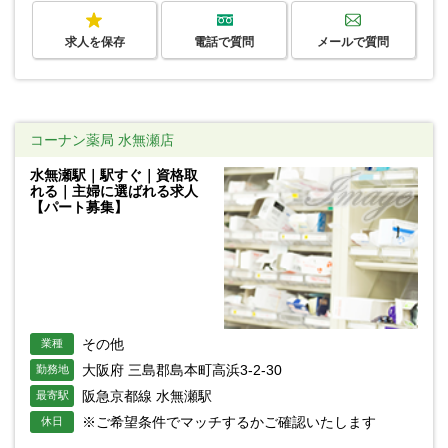
求人を保存
電話で質問
メールで質問
コーナン薬局 水無瀬店
水無瀬駅｜駅すぐ｜資格取
れる｜主婦に選ばれる求人
【パート募集】
その他
業種
大阪府 三島郡島本町高浜3-2-30
勤務地
阪急京都線 水無瀬駅
最寄駅
※ご希望条件でマッチするかご確認いたします
休日