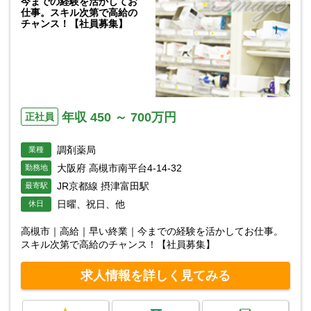
今までの経験を活かしてお
仕事。スキル次第で高給の
チャンス！【社員募集】
年収 450 ～ 700万円
正社員
調剤薬局
業種
大阪府 高槻市南平台4-14-32
勤務地
JR京都線 摂津富田駅
最寄駅
日曜、祝日、他
休日
高槻市｜高給｜早い終業｜今までの経験を活かしてお仕事。
スキル次第で高給のチャンス！【社員募集】
求人情報を詳しく見てみる