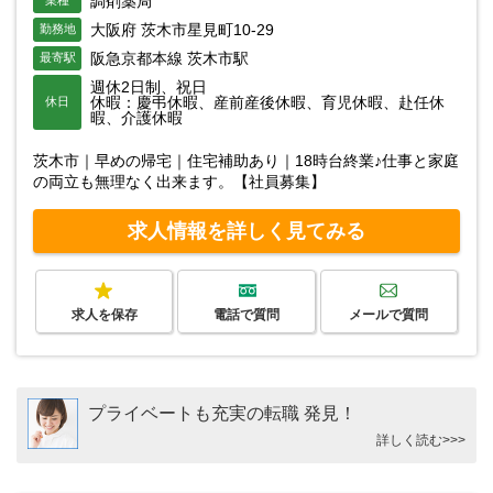
調剤薬局
大阪府 茨木市星見町10-29
勤務地
阪急京都本線 茨木市駅
最寄駅
週休2日制、祝日
休暇：慶弔休暇、産前産後休暇、育児休暇、赴任休
休日
暇、介護休暇
茨木市｜早めの帰宅｜住宅補助あり｜18時台終業♪仕事と家庭
の両立も無理なく出来ます。【社員募集】
求人情報を詳しく見てみる
求人を保存
電話で質問
メールで質問
プライベートも充実の転職 発見！
詳しく読む>>>