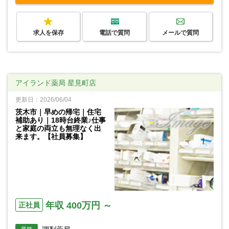
求人を保存
電話で質問
メールで質問
アイランド薬局 星見町店
更新日：2026/06/04
茨木市｜早めの帰宅｜住宅
補助あり｜18時台終業♪仕事
と家庭の両立も無理なく出
来ます。【社員募集】
年収 400万円 ～
正社員
業種