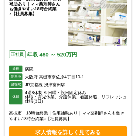
補助あり｜ママ薬剤師さん
も働きやすい18時台終業
♪【社員募集】
年収 460 ～ 520万円
正社員
病院
業種
大阪府 高槻市奈佐原4丁目10-1
勤務地
JR京都線 摂津富田駅
最寄駅
4週8休制 ※日曜・祝日固定休み
休暇：育児休業、介護休業、看護休暇、リフレッシュ
休日
休暇(3日)
高槻市｜18時台終業｜住宅補助あり｜ママ薬剤師さんも働き
やすい18時台終業♪【社員募集】
求人情報を詳しく見てみる