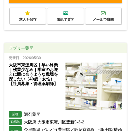
求人を保存
電話で質問
メールで質問
ラブリー薬局
更新日：2026/05/30
大阪市東淀川区｜早い終業
｜残業少なめ｜学童のお迎
えに間に合うような職場を
探したい（40歳・女性）
【社員募集・管理薬剤師】
調剤薬局
業種
大阪府 大阪市東淀川区豊新5-3-2
勤務地
今里筋線 だいどう豊里駅／阪急京都線 上新庄駅(徒歩