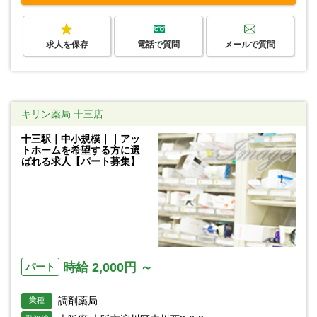
求人を保存
電話で質問
メールで質問
キリン薬局 十三店
十三駅｜中小規模｜｜アッ
トホームを希望する方に選
ばれる求人【パート募集】
時給 2,000円 ～
パート
調剤薬局
業種