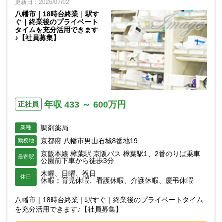
更新日：2026/07/02
八幡市｜18時台終業｜駅す
ぐ｜終業後のプライベート
タイムを充分活用できます
♪【社員募集】
年収 433 ～ 600万円
正社員
調剤薬局
業種
京都府 八幡市男山石城8番地19
勤務地
京阪本線 樟葉駅 京阪バス 樟葉駅1、2番のりば乗車
最寄駅
公園前下車から徒歩3分
木曜、日曜、祝日
休日
休暇：育児休暇、看護休暇、介護休暇、慶弔休暇
八幡市｜18時台終業｜駅すぐ｜終業後のプライベートタイム
を充分活用できます♪【社員募集】