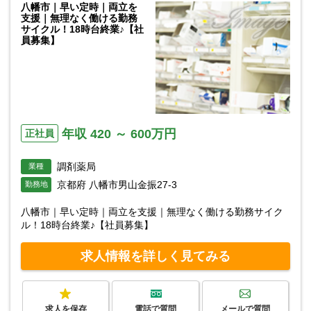
八幡市｜早い定時｜両立を
支援｜無理なく働ける勤務
サイクル！18時台終業♪【社
員募集】
年収 420 ～ 600万円
正社員
調剤薬局
業種
京都府 八幡市男山金振27-3
勤務地
八幡市｜早い定時｜両立を支援｜無理なく働ける勤務サイク
ル！18時台終業♪【社員募集】
求人情報を詳しく見てみる
求人を保存
電話で質問
メールで質問