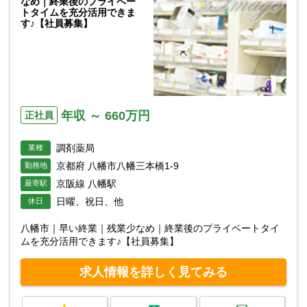
なめ｜終業後のプライベー
トタイムを充分活用できま
す♪【社員募集】
年収 ～ 660万円
正社員
調剤薬局
業種
京都府 八幡市八幡三本橋1-9
勤務地
京阪線 八幡駅
最寄駅
日曜、祝日、他
休日
八幡市｜早い終業｜残業少なめ｜終業後のプライベートタイ
ムを充分活用できます♪【社員募集】
求人情報を詳しく見てみる