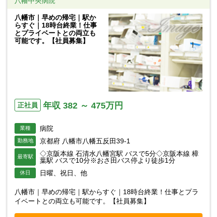
八幡中央病院
八幡市｜早めの帰宅｜駅か
らすぐ｜18時台終業！仕事
とプライベートとの両立も
可能です。【社員募集】
年収 382 ～ 475万円
正社員
病院
業種
京都府 八幡市八幡五反田39-1
勤務地
◇京阪本線 石清水八幡宮駅 バスで5分◇京阪本線 樟
最寄駅
葉駅 バスで10分※おさ田バス停より徒歩1分
日曜、祝日、他
休日
八幡市｜早めの帰宅｜駅からすぐ｜18時台終業！仕事とプラ
イベートとの両立も可能です。【社員募集】