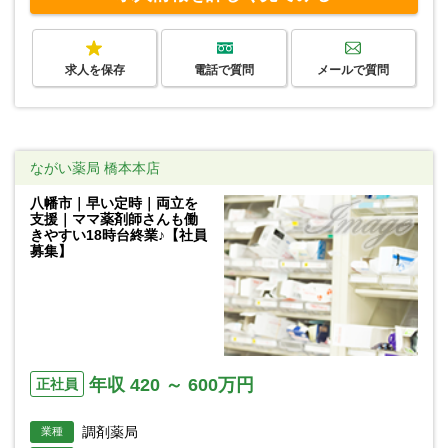
求人を保存
電話で質問
メールで質問
ながい薬局 橋本本店
八幡市｜早い定時｜両立を
支援｜ママ薬剤師さんも働
きやすい18時台終業♪【社員
募集】
年収 420 ～ 600万円
正社員
調剤薬局
業種