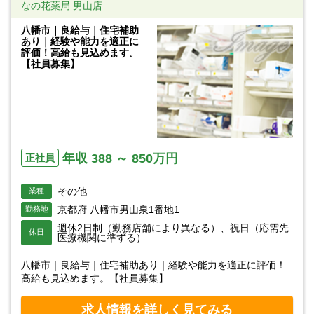
なの花薬局 男山店
八幡市｜良給与｜住宅補助
あり｜経験や能力を適正に
評価！高給も見込めます。
【社員募集】
年収 388 ～ 850万円
正社員
その他
業種
京都府 八幡市男山泉1番地1
勤務地
週休2日制（勤務店舗により異なる）、祝日（応需先
休日
医療機関に準ずる）
八幡市｜良給与｜住宅補助あり｜経験や能力を適正に評価！
高給も見込めます。【社員募集】
求人情報を詳しく見てみる