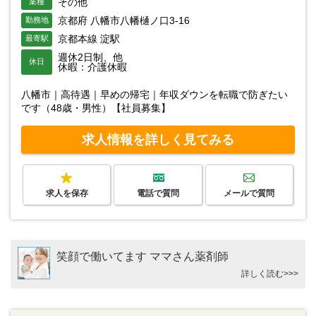
その他
業種
京都府 八幡市八幡樋ノ口3-16
勤務地
京都本線 淀駅
最寄駅
週休2日制、他
休日
休暇：介護休暇
八幡市｜高待遇｜早めの帰宅｜年収ダウンを転職で防ぎたい
です（48歳・男性）【社員募集】
求人情報を詳しく見てみる
求人を保存
電話で質問
メールで質問
笑顔で働いてます ママさん薬剤師
詳しく読む>>>