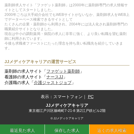
薬剤師求人サイト「ファゲット薬剤師」は2000年に薬剤師専門の求人情報サ
イトとしてスタートしました。
2000年ごろは大手紹介会社でもWEBサイトがないなか、薬剤師求人をWEB上
でデーターベース検索できるサイトとして
たくさんの企業・薬剤師から利用され、2004年には法人化され薬剤師専門の
職業紹介サイトとなりました。
現在は中小の調剤薬局・病院の求人に非常に強く、より良い転職を望む薬剤
師に利用されています。
今後も求職者ファーストにたった理念を持ち良い転職先を紹介していきま
す。
JJメディケアキャリアの運営サービス
薬剤師の求人サイト「
ファゲット薬剤師
」
看護師の求人サイト「
ナースJJ
」
介護職の求人「
介護ジャストジョブ
」
表示：
スマートフォン
｜
PC
JJメディケアキャリア
東京都江戸川区篠崎町7-21-8 第2江戸鉄ビル2階
© JJメディケアキャリア
最近見た求人
保存した求人
近くの求人検索