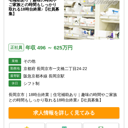
宅補助あり｜趣味の時間や
ご家族との時間もしっかり
取れる18時台終業♪【社員募
集】
年収 496 ～ 625万円
正社員
その他
業種
京都府 長岡京市一文橋二丁目24-22
勤務地
阪急京都本線 長岡京駅
最寄駅
シフト制
休日
長岡京市｜18時台終業｜住宅補助あり｜趣味の時間やご家族
との時間もしっかり取れる18時台終業♪【社員募集】
求人情報を詳しく見てみる