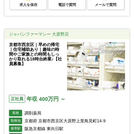
求人を保存
電話で質問
メールで質問
ジャパンファーマシー 大原野店
京都市西京区｜早めの帰宅
｜住宅補助あり｜趣味の時
間やご家族との時間もしっ
かり取れる18時台終業♪【社
員募集】
年収 400万円 ～
正社員
調剤薬局
業種
京都府 京都市西京区大原野上里鳥見町14-9
勤務地
阪急京都線 東向日駅
最寄駅