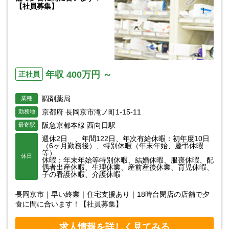
【社員募集】
年収 400万円 ～
正社員
調剤薬局
業種
京都府 長岡京市滝ノ町1-15-11
勤務地
阪急京都本線 西向日駅
最寄駅
週休2日 、年間122日、年次有給休暇：初年度10日
（6ヶ月勤務後）、特別休暇（年末年始、慶弔休暇
等）
休日
休暇：年末年始等特別休暇、結婚休暇、服喪休暇、配
偶者出産休暇、生理休業、産前産後休業、育児休暇、
子の看護休暇、介護休暇
長岡京市｜早い終業｜住宅支援あり｜18時台閉店の店舗で夕
食に間に合います！【社員募集】
求人情報を詳しく見てみる