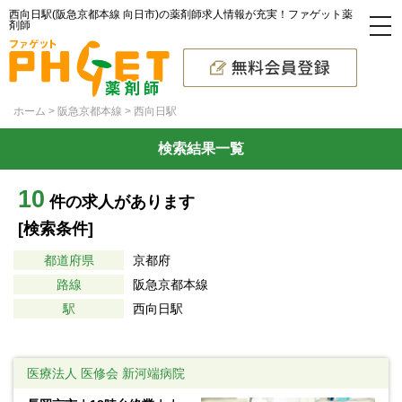
西向日駅(阪急京都本線 向日市)の薬剤師求人情報が充実！ファゲット薬
剤師
ホーム
阪急京都本線
西向日駅
検索結果一覧
10
件の求人があります
[検索条件]
都道府県
京都府
路線
阪急京都本線
駅
西向日駅
医療法人 医修会 新河端病院