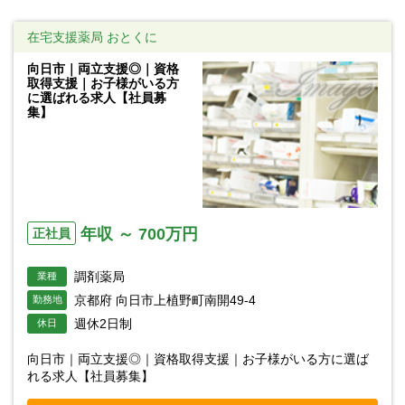
在宅支援薬局 おとくに
向日市｜両立支援◎｜資格
取得支援｜お子様がいる方
に選ばれる求人【社員募
集】
年収 ～ 700万円
正社員
調剤薬局
業種
京都府 向日市上植野町南開49-4
勤務地
週休2日制
休日
向日市｜両立支援◎｜資格取得支援｜お子様がいる方に選ば
れる求人【社員募集】