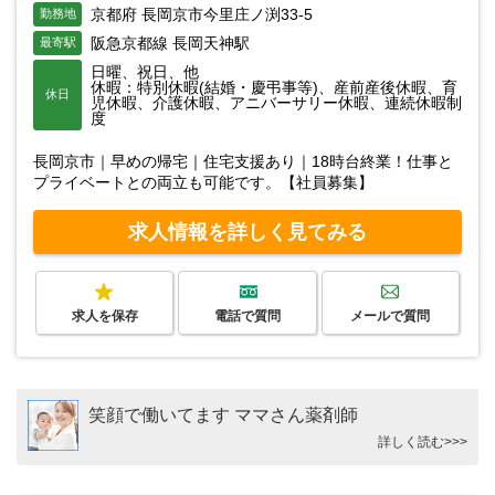
京都府 長岡京市今里庄ノ渕33-5
勤務地
阪急京都線 長岡天神駅
最寄駅
日曜、祝日、他
休暇：特別休暇(結婚・慶弔事等)、産前産後休暇、育
休日
児休暇、介護休暇、アニバーサリー休暇、連続休暇制
度
長岡京市｜早めの帰宅｜住宅支援あり｜18時台終業！仕事と
プライベートとの両立も可能です。【社員募集】
求人情報を詳しく見てみる
求人を保存
電話で質問
メールで質問
笑顔で働いてます ママさん薬剤師
詳しく読む>>>