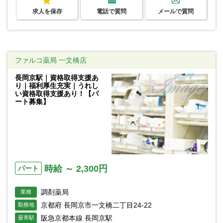
求人を保存
電話で質問
メールで質問
ファルコ薬局 一文橋店
長岡京駅｜資格取得支援あ
り｜福利厚生充実｜うれし
い資格取得支援あり！【パ
ート募集】
時給 ～ 2,300円
パート
調剤薬局
業種
京都府 長岡京市一文橋二丁目24-22
勤務地
阪急京都本線 長岡京駅
最寄駅