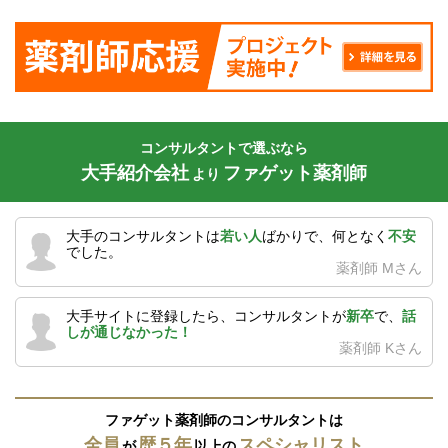
コンサルタントで選ぶなら
大手紹介会社
ファゲット薬剤師
より
大手のコンサルタントは
若い人
ばかりで、何となく
不安
でした。
薬剤師 Mさん
大手サイトに登録したら、コンサルタントが
新卒
で、
話
しが通じなかった！
薬剤師 Kさん
ファゲット薬剤師のコンサルタントは
全員
歴５年
スペシャリスト
が
以上の