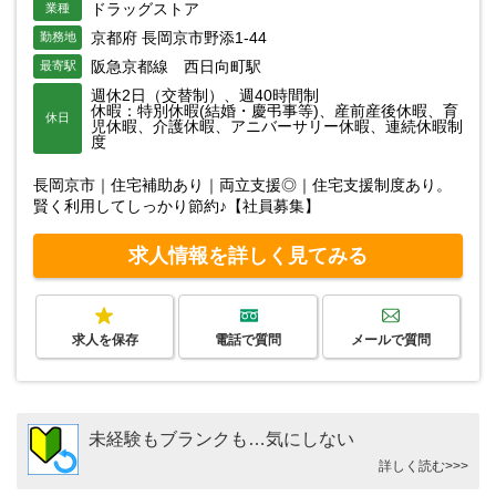
ドラッグストア
業種
京都府 長岡京市野添1-44
勤務地
阪急京都線 西日向町駅
最寄駅
週休2日（交替制）、週40時間制
休暇：特別休暇(結婚・慶弔事等)、産前産後休暇、育
休日
児休暇、介護休暇、アニバーサリー休暇、連続休暇制
度
長岡京市｜住宅補助あり｜両立支援◎｜住宅支援制度あり。
賢く利用してしっかり節約♪【社員募集】
求人情報を詳しく見てみる
求人を保存
電話で質問
メールで質問
未経験もブランクも…気にしない
詳しく読む>>>