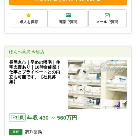
求人を保存
電話で質問
メールで質問
ほんべ薬局 今里店
長岡京市｜早めの帰宅｜住
宅支援あり｜18時台終業！
仕事とプライベートとの両
立も可能です。【社員募
集】
年収 430 ～ 560万円
正社員
調剤薬局
業種