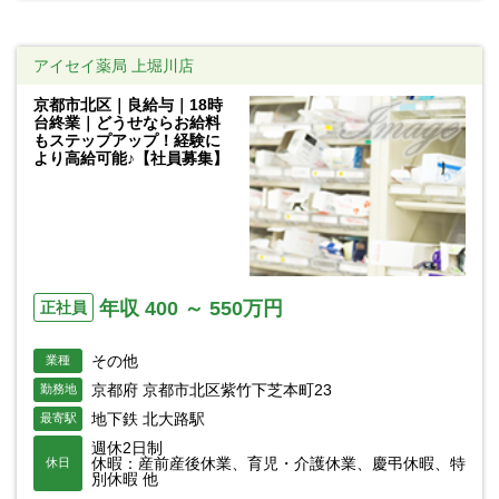
アイセイ薬局 上堀川店
京都市北区｜良給与｜18時
台終業｜どうせならお給料
もステップアップ！経験に
より高給可能♪【社員募集】
年収 400 ～ 550万円
正社員
その他
業種
京都府 京都市北区紫竹下芝本町23
勤務地
地下鉄 北大路駅
最寄駅
週休2日制
休暇：産前産後休業、育児・介護休業、慶弔休暇、特
休日
別休暇 他