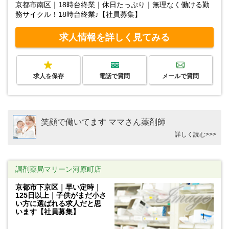
京都市南区｜18時台終業｜休日たっぷり｜無理なく働ける勤
務サイクル！18時台終業♪【社員募集】
求人情報を詳しく見てみる
求人を保存
電話で質問
メールで質問
笑顔で働いてます ママさん薬剤師
詳しく読む>>>
調剤薬局マリーン河原町店
京都市下京区｜早い定時｜
125日以上｜子供がまだ小さ
い方に選ばれる求人だと思
います【社員募集】