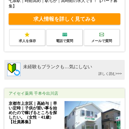
七条駅｜時給高め｜駅ちか｜高時給の求人です！【パート募
集】
求人情報を詳しく見てみる
求人を保存
電話で質問
メールで質問
未経験もブランクも…気にしない
詳しく読む>>>
アイセイ薬局 千本今出川店
京都市上京区｜高給与｜早
い定時｜子供が習い事を始
めたので稼げるところを探
したい。（女性・41歳）
【社員募集】