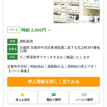
時給 2,900円 ～
パート
調剤薬局
業種
京都府 京都市中京区東洞院通二条下る瓦之町397番地
勤務地
11階
※ご希望条件でマッチするかご確認いたします
休日
京都市中京区｜時給高め｜資格取れる｜高時給の求人です！
【パート募集】
求人情報を詳しく見てみる
求人を保存
電話で質問
メールで質問