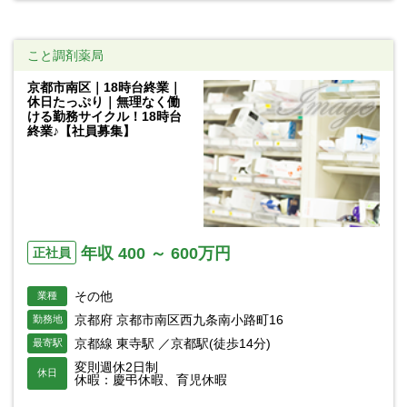
こと調剤薬局
京都市南区｜18時台終業｜
休日たっぷり｜無理なく働
ける勤務サイクル！18時台
終業♪【社員募集】
年収 400 ～ 600万円
正社員
その他
業種
京都府 京都市南区西九条南小路町16
勤務地
京都線 東寺駅 ／京都駅(徒歩14分)
最寄駅
変則週休2日制
休日
休暇：慶弔休暇、育児休暇