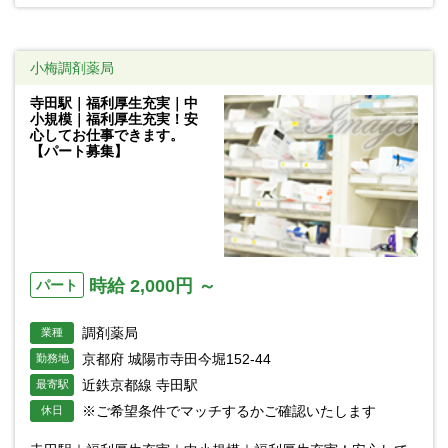
小梅調剤薬局
寺田駅｜福利厚生充実｜中
小規模｜福利厚生充実！安
心してお仕事できます。
【パート募集】
時給 2,000円 ～
パート
調剤薬局
業種
京都府 城陽市寺田今堀152-44
勤務地
近鉄京都線 寺田駅
最寄駅
※ご希望条件でマッチするかご確認いたします
休日