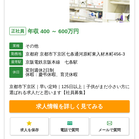
年収 400 ～ 600万円
正社員
その他
業種
京都府 京都市下京区七条通河原町東入材木町456-3
勤務地
京阪電鉄京阪本線 七条駅
最寄駅
変則週休2日制
休日
休暇：慶弔休暇、育児休暇
京都市下京区｜早い定時｜125日以上｜子供がまだ小さい方に
選ばれる求人だと思います【社員募集】
求人情報を詳しく見てみる
求人を保存
電話で質問
メールで質問