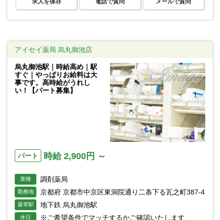
求人を保存
電話で質問
メールで質問
アイセイ薬局 烏丸御池店
烏丸御池駅｜時給高め｜駅
すぐ｜やっぱりお給料は大
事です。高時給がうれし
い！【パート募集】
時給 2,900円 ～
パート
調剤薬局
業種
京都府 京都市中京区東洞院通り二条下る瓦之町387-4
勤務地
地下鉄 烏丸御池駅
最寄駅
※ご希望条件でマッチするかご確認いたします
休日