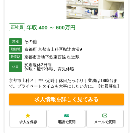
年収 400 ～ 600万円
正社員
その他
業種
京都府 京都市山科区椥辻東潰9
勤務地
京都市営地下鉄東西線 椥辻駅
最寄駅
変則週休2日制
休日
休暇：慶弔休暇、育児休暇
京都市山科区｜早い定時｜休日たっぷり｜業務は18時台ま
で。プライベートタイムも大事にしたい方に。【社員募集】
求人情報を詳しく見てみる
求人を保存
電話で質問
メールで質問