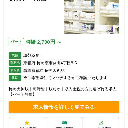
時給 2,700円 ～
パート
調剤薬局
業種
京都府 長岡京市開田4丁目8-6
勤務地
阪急京都線 長岡天神駅
最寄駅
※ご希望条件でマッチするかご確認いたします
休日
長岡天神駅｜高時給｜駅ちか｜収入重視の方に選ばれる求人
【パート募集】
求人情報を詳しく見てみる