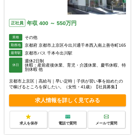
年収 400 ～ 550万円
正社員
その他
業種
京都府 京都市上京区今出川通千本西入南上善寺町165
勤務地
京都市バス 千本今出川駅
最寄駅
週休2日制
休暇：産前産後休業、育児・介護休業、慶弔休暇、特
休日
別休暇 他
京都市上京区｜高給与｜早い定時｜子供が習い事を始めたの
で稼げるところを探したい。（女性・41歳）【社員募集】
求人情報を詳しく見てみる
求人を保存
電話で質問
メールで質問