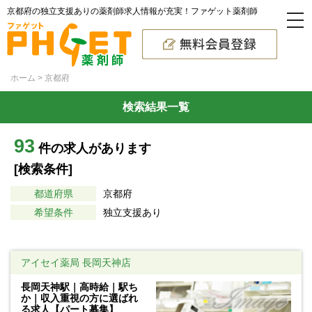
京都府の独立支援ありの薬剤師求人情報が充実！ファゲット薬剤師
ホーム
京都府
検索結果一覧
93
件の求人があります
[検索条件]
都道府県
京都府
希望条件
独立支援あり
アイセイ薬局 長岡天神店
長岡天神駅｜高時給｜駅ち
か｜収入重視の方に選ばれ
る求人【パート募集】