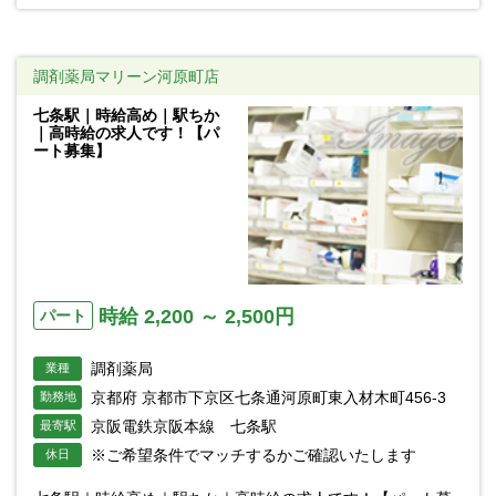
調剤薬局マリーン河原町店
七条駅｜時給高め｜駅ちか
｜高時給の求人です！【パ
ート募集】
時給 2,200 ～ 2,500円
パート
調剤薬局
業種
京都府 京都市下京区七条通河原町東入材木町456-3
勤務地
京阪電鉄京阪本線 七条駅
最寄駅
※ご希望条件でマッチするかご確認いたします
休日