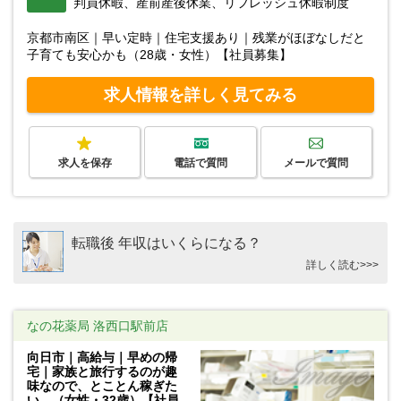
判員休暇、産前産後休業、リフレッシュ休暇制度
京都市南区｜早い定時｜住宅支援あり｜残業がほぼなしだと
子育ても安心かも（28歳・女性）【社員募集】
求人情報を詳しく見てみる
求人を保存
電話で質問
メールで質問
転職後 年収はいくらになる？
詳しく読む>>>
なの花薬局 洛西口駅前店
向日市｜高給与｜早めの帰
宅｜家族と旅行するのが趣
味なので、とことん稼ぎた
い。（女性・32歳）【社員