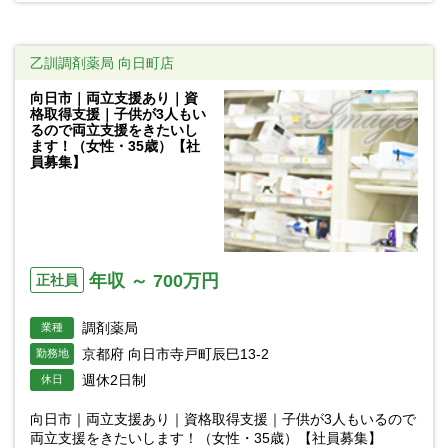
乙訓調剤薬局 向日町店
向日市｜両立支援あり｜資
格取得支援｜子供が3人もい
るので両立支援をきたいし
ます！（女性・35歳）【社
員募集】
年収 ～ 700万円
正社員
調剤薬局
業種
京都府 向日市寺戸町辰巳13-2
勤務地
週休2日制
休日
向日市｜両立支援あり｜資格取得支援｜子供が3人もいるので
両立支援をきたいします！（女性・35歳）【社員募集】