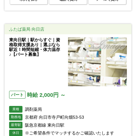
ふたば薬局 向日店
東向日駅｜駅からすぐ｜資
格取得支援あり｜選ぶなら
駅近！時間短縮・体力温存
♪【パート募集】
時給 2,000円 ～
パート
調剤薬局
業種
京都府 向日市寺戸町向畑53-53
勤務地
阪急京都線 東向日駅
最寄駅
※ご希望条件でマッチするかご確認いたします
休日