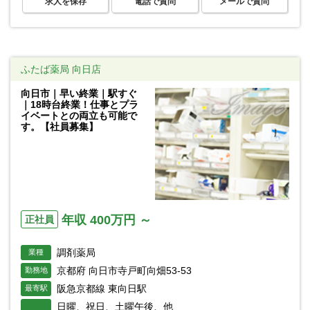
求人を保存
電話で質問
メールで質問
ふたば薬局 向日店
向日市｜早い終業｜駅すぐ
｜18時台終業！仕事とプラ
イベートとの両立も可能で
す。【社員募集】
年収 400万円 ～
正社員
調剤薬局
業種
京都府 向日市寺戸町向畑53-53
勤務地
阪急京都線 東向日駅
最寄駅
日曜、祝日、土曜午後、他