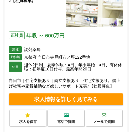
♪【社員募集】
年収 ～ 600万円
正社員
調剤薬局
業種
京都府 向日市寺戸町八ノ坪122番地
勤務地
週休2日制、夏季休暇：●日、年末年始：●日、有休休
休日
暇：初年度10日付与、最高年間20日
向日市｜住宅支援あり｜両立支援あり｜住宅支援あり。借上
げ社宅や家賃補助など嬉しいサポート充実♪【社員募集】
求人情報を詳しく見てみる
求人を保存
電話で質問
メールで質問