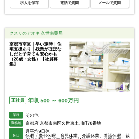
求人を保存
電話で質問
メールで質問
クスリのアオキ 久世南薬局
京都市南区｜早い定時｜住
宅支援あり｜残業がほぼな
しだと子育ても安心かも
（28歳・女性）【社員募
集】
年収 500 ～ 600万円
正社員
その他
業種
京都府 京都市南区久世東土川町78番地
勤務地
月平均9日休
休暇：慶弔休暇、育児休業、介護休業、看護休暇、裁
休日