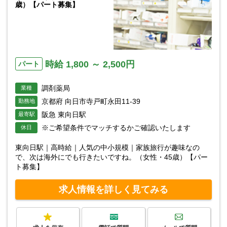
歳）【パート募集】
時給 1,800 ～ 2,500円
パート
調剤薬局
業種
京都府 向日市寺戸町永田11-39
勤務地
阪急 東向日駅
最寄駅
※ご希望条件でマッチするかご確認いたします
休日
東向日駅｜高時給｜人気の中小規模｜家族旅行が趣味なの
で、次は海外にでも行きたいですね。（女性・45歳）【パー
ト募集】
求人情報を詳しく見てみる