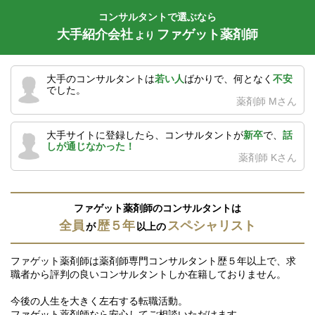
コンサルタントで選ぶなら
大手紹介会社
ファゲット薬剤師
より
大手のコンサルタントは
若い人
ばかりで、何となく
不安
でした。
薬剤師 Mさん
大手サイトに登録したら、コンサルタントが
新卒
で、
話
しが通じなかった！
薬剤師 Kさん
ファゲット薬剤師のコンサルタントは
全員
歴５年
スペシャリスト
が
以上の
ファゲット薬剤師は薬剤師専門コンサルタント歴５年以上で、求
職者から評判の良いコンサルタントしか在籍しておりません。
今後の人生を大きく左右する転職活動。
ファゲット薬剤師なら安心してご相談いただけます。