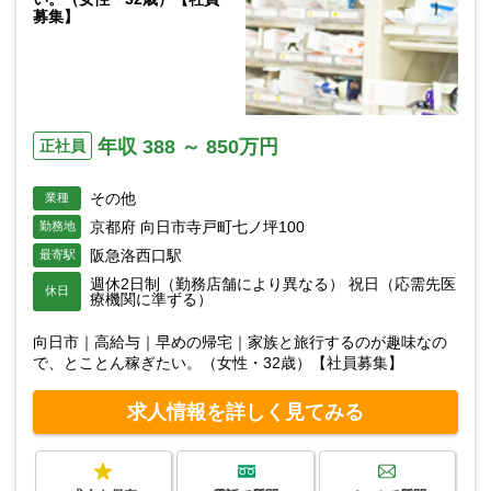
募集】
年収 388 ～ 850万円
正社員
その他
業種
京都府 向日市寺戸町七ノ坪100
勤務地
阪急洛西口駅
最寄駅
週休2日制（勤務店舗により異なる） 祝日（応需先医
休日
療機関に準ずる）
向日市｜高給与｜早めの帰宅｜家族と旅行するのが趣味なの
で、とことん稼ぎたい。（女性・32歳）【社員募集】
求人情報を詳しく見てみる