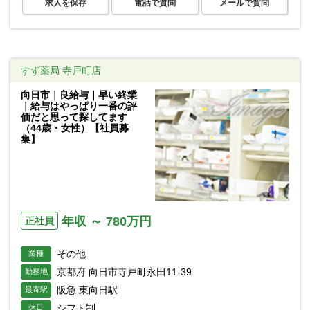
求人を保存
電話で質問
メールで質問
すず薬局 寺戸町店
向日市｜良給与｜早い終業
｜給与はやっぱり一番の評
価だと思って探してます
（44歳・女性）【社員募
集】
年収 ～ 780万円
正社員
その他
業種
京都府 向日市寺戸町永田11-39
勤務地
阪急 東向日駅
最寄駅
シフト制
休日