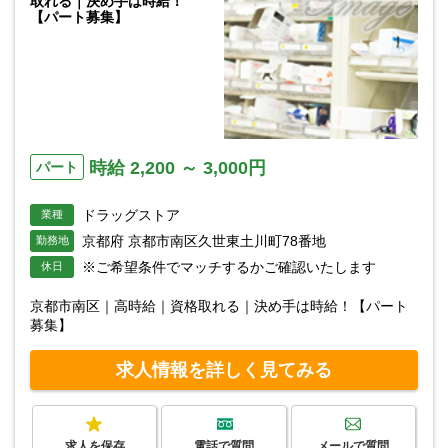
取れる｜決め手は時給！
【パート募集】
時給 2,200 ～ 3,000円
パート
ドラッグストア
業種
京都府 京都市南区久世東土川町78番地
勤務地
※ご希望条件でマッチするかご確認いたします
休日
京都市南区｜高時給｜資格取れる｜決め手は時給！【パート
募集】
求人情報を詳しく見てみる
求人を保存
電話で質問
メールで質問