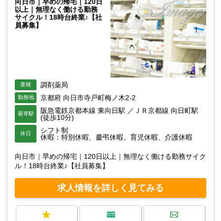
向日市｜早めの帰宅｜120日
以上｜無理なく働ける勤務
サイクル！18時台終業♪【社
員募集】
調剤薬局
業種
京都府 向日市寺戸町梅ノ木2-2
勤務地
阪急電鉄京都本線 東向日駅 ／ＪＲ京都線 向日町駅
最寄駅
(徒歩10分)
シフト制
休日
休暇：特別休暇、慶弔休暇、育児休暇、介護休暇
向日市｜早めの帰宅｜120日以上｜無理なく働ける勤務サイク
ル！18時台終業♪【社員募集】
求人情報を詳しく見てみる