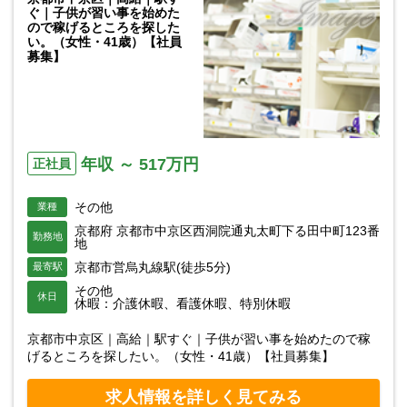
ぐ｜子供が習い事を始めた
ので稼げるところを探した
い。（女性・41歳）【社員
募集】
年収 ～ 517万円
正社員
その他
業種
京都府 京都市中京区西洞院通丸太町下る田中町123番
勤務地
地
京都市営烏丸線駅(徒歩5分)
最寄駅
その他
休日
休暇：介護休暇、看護休暇、特別休暇
京都市中京区｜高給｜駅すぐ｜子供が習い事を始めたので稼
げるところを探したい。（女性・41歳）【社員募集】
求人情報を詳しく見てみる