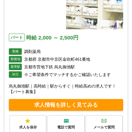
時給 2,000 ～ 2,500円
パート
調剤薬局
業種
京都府 京都市中京区金吹町461番地
勤務地
京都市営地下鉄 烏丸御池駅
最寄駅
※ご希望条件でマッチするかご確認いたします
休日
烏丸御池駅｜高時給｜駅からすぐ｜時給高めの求人です！
【パート募集】
求人情報を詳しく見てみる
求人を保存
電話で質問
メールで質問