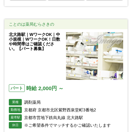
ことのは薬局むらさきの
北大路駅｜WワークOK｜中
小規模｜WワークOK！日数
や時間帯はご確認くださ
い。【パート募集】
時給 2,000円 ～
パート
調剤薬局
業種
京都府 京都市北区紫野西泉堂町3番地2
勤務地
京都市営地下鉄烏丸線 北大路駅
最寄駅
※ご希望条件でマッチするかご確認いたします
休日