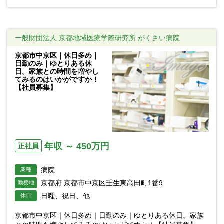
一般財団法人 京都地域医療学際研究所 がくさい病院
京都市中京区｜休日多め｜
日勤のみ｜ゆとりある休
日。家族との時間を増やし
てみるのはいかがですか！
【社員募集】
年収 ～ 450万円
正社員
病院
業種
京都府 京都市中京区壬生東高田町1番9
勤務地
日曜、祝日、他
休日
京都市中京区｜休日多め｜日勤のみ｜ゆとりある休日。家族