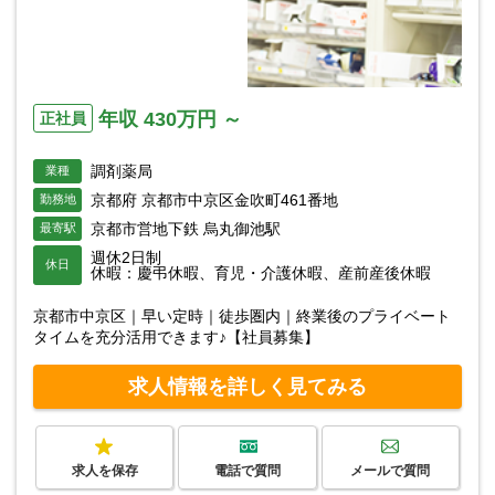
年収 430万円 ～
正社員
調剤薬局
業種
京都府 京都市中京区金吹町461番地
勤務地
京都市営地下鉄 烏丸御池駅
最寄駅
週休2日制
休日
休暇：慶弔休暇、育児・介護休暇、産前産後休暇
京都市中京区｜早い定時｜徒歩圏内｜終業後のプライベート
タイムを充分活用できます♪【社員募集】
求人情報を詳しく見てみる
求人を保存
電話で質問
メールで質問