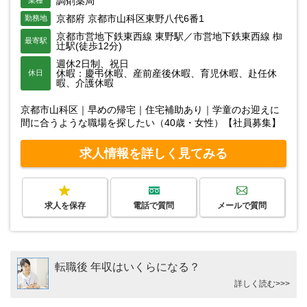
調剤薬局
業種
京都府 京都市山科区東野八代6番1
勤務地
京都市営地下鉄東西線 東野駅／市営地下鉄東西線 椥
最寄駅
辻駅(徒歩12分)
週休2日制、祝日
休暇：慶弔休暇、産前産後休暇、育児休暇、赴任休
休日
暇、介護休暇
京都市山科区｜早めの帰宅｜住宅補助あり｜学童のお迎えに
間に合うような職場を探したい（40歳・女性）【社員募集】
求人情報を詳しく見てみる
求人を保存
電話で質問
メールで質問
転職後 年収はいくらになる？
詳しく読む>>>