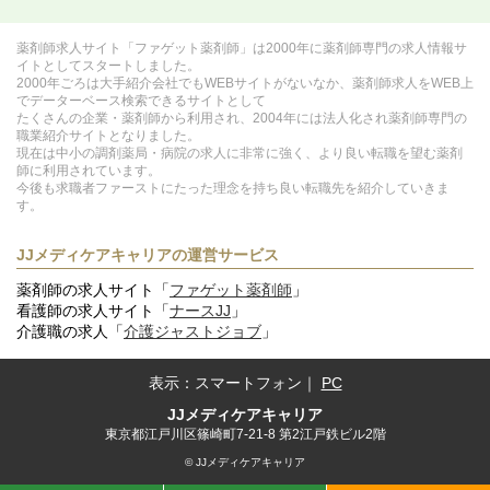
薬剤師求人サイト「ファゲット薬剤師」は2000年に薬剤師専門の求人情報サ
イトとしてスタートしました。
2000年ごろは大手紹介会社でもWEBサイトがないなか、薬剤師求人をWEB上
でデーターベース検索できるサイトとして
たくさんの企業・薬剤師から利用され、2004年には法人化され薬剤師専門の
職業紹介サイトとなりました。
現在は中小の調剤薬局・病院の求人に非常に強く、より良い転職を望む薬剤
師に利用されています。
今後も求職者ファーストにたった理念を持ち良い転職先を紹介していきま
す。
JJメディケアキャリアの運営サービス
薬剤師の求人サイト「
ファゲット薬剤師
」
看護師の求人サイト「
ナースJJ
」
介護職の求人「
介護ジャストジョブ
」
表示：
スマートフォン
｜
PC
JJメディケアキャリア
東京都江戸川区篠崎町7-21-8 第2江戸鉄ビル2階
© JJメディケアキャリア