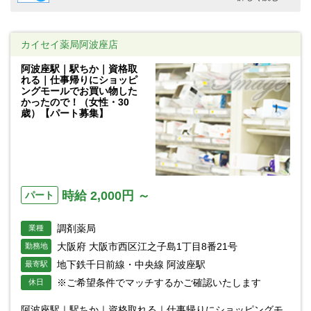
カイセイ薬局阿波座店
阿波座駅｜駅ちか｜資格取
れる｜仕事帰りにショッピ
ングモールでお買い物した
かったので！（女性・30
歳）【パート募集】
時給 2,000円 ～
パート
調剤薬局
業種
大阪府 大阪市西区江之子島1丁目8番21号
勤務地
地下鉄千日前線・中央線 阿波座駅
最寄駅
※ご希望条件でマッチするかご確認いたします
休日
阿波座駅｜駅ちか｜資格取れる｜仕事帰りにショッピングモ