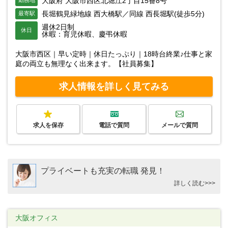
大阪府 大阪市西区北堀江2丁目15番8号
長堀鶴見緑地線 西大橋駅／同線 西長堀駅(徒歩5分)
最寄駅
週休2日制
休日
休暇：育児休暇、慶弔休暇
大阪市西区｜早い定時｜休日たっぷり｜18時台終業♪仕事と家
庭の両立も無理なく出来ます。【社員募集】
求人情報を詳しく見てみる
求人を保存
電話で質問
メールで質問
プライベートも充実の転職 発見！
詳しく読む>>>
大阪オフィス