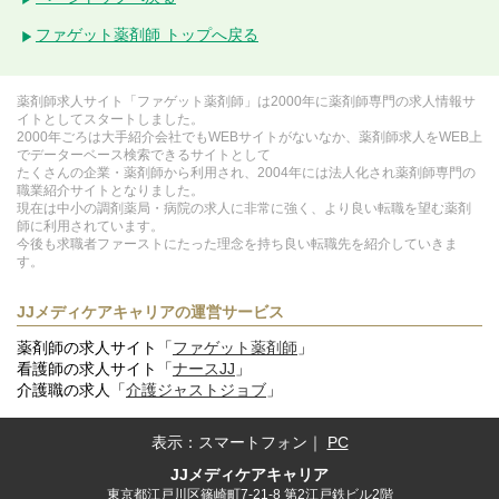
ファゲット薬剤師 トップへ戻る
薬剤師求人サイト「ファゲット薬剤師」は2000年に薬剤師専門の求人情報サ
イトとしてスタートしました。
2000年ごろは大手紹介会社でもWEBサイトがないなか、薬剤師求人をWEB上
でデーターベース検索できるサイトとして
たくさんの企業・薬剤師から利用され、2004年には法人化され薬剤師専門の
職業紹介サイトとなりました。
現在は中小の調剤薬局・病院の求人に非常に強く、より良い転職を望む薬剤
師に利用されています。
今後も求職者ファーストにたった理念を持ち良い転職先を紹介していきま
す。
JJメディケアキャリアの運営サービス
薬剤師の求人サイト「
ファゲット薬剤師
」
看護師の求人サイト「
ナースJJ
」
介護職の求人「
介護ジャストジョブ
」
表示：
スマートフォン
｜
PC
JJメディケアキャリア
東京都江戸川区篠崎町7-21-8 第2江戸鉄ビル2階