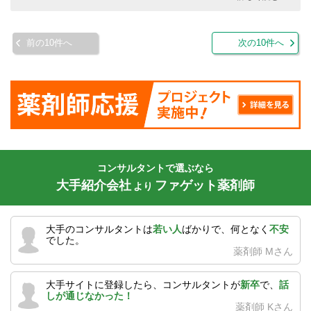
前の10件へ
次の10件へ
コンサルタントで選ぶなら
大手紹介会社
ファゲット薬剤師
より
大手のコンサルタントは
若い人
ばかりで、何となく
不安
でした。
薬剤師 Mさん
大手サイトに登録したら、コンサルタントが
新卒
で、
話
しが通じなかった！
薬剤師 Kさん