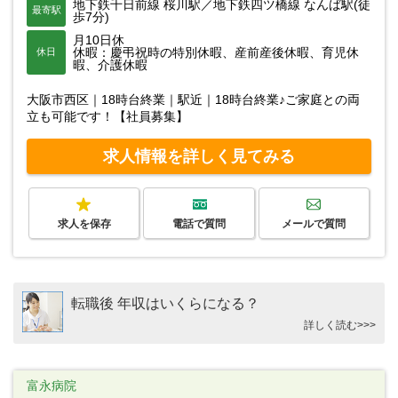
地下鉄千日前線 桜川駅／地下鉄四ツ橋線 なんば駅(徒
最寄駅
歩7分)
月10日休
休暇：慶弔祝時の特別休暇、産前産後休暇、育児休
休日
暇、介護休暇
大阪市西区｜18時台終業｜駅近｜18時台終業♪ご家庭との両
立も可能です！【社員募集】
求人情報を詳しく見てみる
求人を保存
電話で質問
メールで質問
転職後 年収はいくらになる？
詳しく読む>>>
富永病院