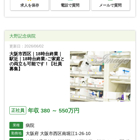
求人を保存
電話で質問
メールで質問
大野記念病院
更新日：2026/06/02
大阪市西区｜18時台終業｜
駅近｜18時台終業♪ご家庭と
の両立も可能です！【社員
募集】
年収 380 ～ 550万円
正社員
病院
業種
大阪府 大阪市西区南堀江1-26-10
勤務地