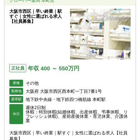
クローバー薬局 本町店
大阪市西区｜早い終業｜駅
すぐ｜女性に選ばれる求人
【社員募集】
年収 400 ～ 550万円
正社員
その他
業種
大阪府 大阪市西区西本町一丁目7番1号
勤務地
地下鉄中央線・地下鉄四つ橋筋線 本町駅
最寄駅
週休2日制
休暇：特別休暇(結婚休暇、出産休暇、弔事休暇、リ
休日
フレッシュ休暇)、産前産後休業・育児休業、介護休
業
大阪市西区｜早い終業｜駅すぐ｜女性に選ばれる求人【社員
募集】