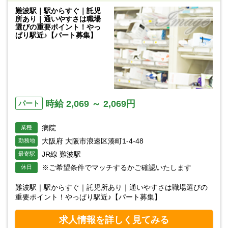
難波駅｜駅からすぐ｜託児
所あり｜通いやすさは職場
選びの重要ポイント！やっ
ぱり駅近♪【パート募集】
時給 2,069 ～ 2,069円
パート
病院
業種
大阪府 大阪市浪速区湊町1-4-48
勤務地
JR線 難波駅
最寄駅
※ご希望条件でマッチするかご確認いたします
休日
難波駅｜駅からすぐ｜託児所あり｜通いやすさは職場選びの
重要ポイント！やっぱり駅近♪【パート募集】
求人情報を詳しく見てみる