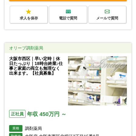
求人を保存
電話で質問
メールで質問
オリーブ調剤薬局
大阪市西区｜早い定時｜休
日たっぷり｜18時台終業♪仕
事と家庭の両立も無理なく
出来ます。【社員募集】
年収 450万円 ～
正社員
調剤薬局
業種
勤務地