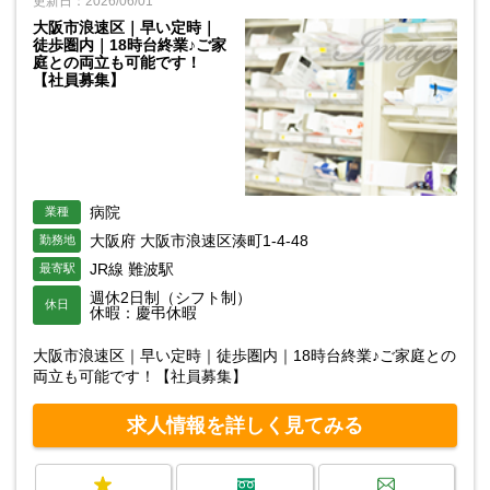
更新日：2026/06/01
大阪市浪速区｜早い定時｜
徒歩圏内｜18時台終業♪ご家
庭との両立も可能です！
【社員募集】
病院
業種
大阪府 大阪市浪速区湊町1-4-48
勤務地
JR線 難波駅
最寄駅
週休2日制（シフト制）
休日
休暇：慶弔休暇
大阪市浪速区｜早い定時｜徒歩圏内｜18時台終業♪ご家庭との
両立も可能です！【社員募集】
求人情報を詳しく見てみる