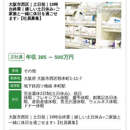
大阪市西区｜土日祝｜18時
台終業｜嬉しい土日休み♪ご
家族と一緒に休日を過ごせ
ます♪【社員募集】
年収 385 ～ 500万円
正社員
その他
業種
大阪府 大阪市西区靱本町1-11-7
勤務地
地下鉄四ツ橋線 本町駅
最寄駅
完全週休2日制(土日休み)、祝日
休暇：フレキシブル休暇、慶弔休暇、創業記念日休
休日
暇、産前産後休暇、育児介護休暇、ウェルネス休暇、
ドナー休暇
大阪市西区｜土日祝｜18時台終業｜嬉しい土日休み♪ご家族と
一緒に休日を過ごせます♪【社員募集】