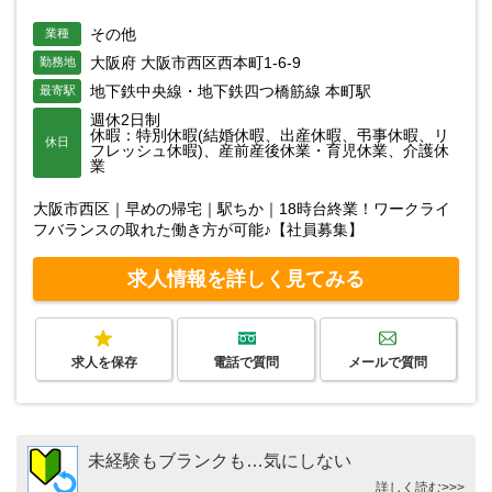
その他
業種
大阪府 大阪市西区西本町1-6-9
勤務地
地下鉄中央線・地下鉄四つ橋筋線 本町駅
最寄駅
週休2日制
休暇：特別休暇(結婚休暇、出産休暇、弔事休暇、リ
休日
フレッシュ休暇)、産前産後休業・育児休業、介護休
業
大阪市西区｜早めの帰宅｜駅ちか｜18時台終業！ワークライ
フバランスの取れた働き方が可能♪【社員募集】
求人情報を詳しく見てみる
求人を保存
電話で質問
メールで質問
未経験もブランクも…気にしない
詳しく読む>>>