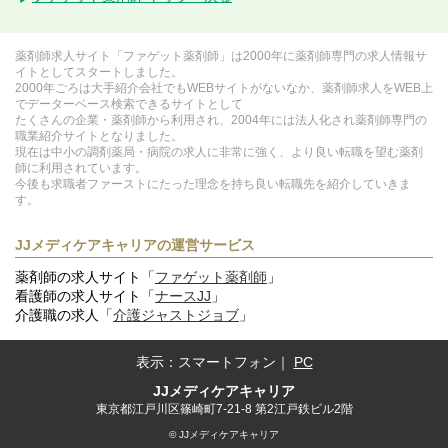
薬剤師求人サイト「ファゲット薬剤師」は2000年に薬剤師専門の求人情報サ
イトとしてスタートしました。
2000年ごろは大手紹介会社でもWEBサイトがないなか、薬剤師求人をWEB上
でデーターベース検索できるサイトとして
たくさんの企業・薬剤師から利用され、2004年には法人化され薬剤師専門の
職業紹介サイトとなりました。
現在は中小の調剤薬局・病院の求人に非常に強く、より良い転職を望む薬剤
師に利用されています。
今後も求職者ファーストにたった理念を持ち良い転職先を紹介していきま
す。
JJメディケアキャリアの運営サービス
薬剤師の求人サイト「
ファゲット薬剤師
」
看護師の求人サイト「
ナースJJ
」
介護職の求人「
介護ジャストジョブ
」
表示：
スマートフォン
｜
PC
JJメディケアキャリア
東京都江戸川区篠崎町7-21-8 第2江戸鉄ビル2階
© JJメディケアキャリア