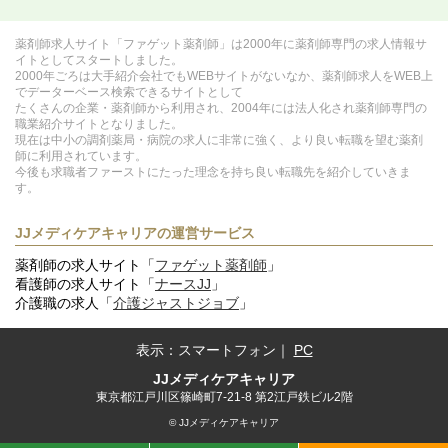
薬剤師求人サイト「ファゲット薬剤師」は2000年に薬剤師専門の求人情報サ
イトとしてスタートしました。
2000年ごろは大手紹介会社でもWEBサイトがないなか、薬剤師求人をWEB上
でデーターベース検索できるサイトとして
たくさんの企業・薬剤師から利用され、2004年には法人化され薬剤師専門の
職業紹介サイトとなりました。
現在は中小の調剤薬局・病院の求人に非常に強く、より良い転職を望む薬剤
師に利用されています。
今後も求職者ファーストにたった理念を持ち良い転職先を紹介していきま
す。
JJメディケアキャリアの運営サービス
薬剤師の求人サイト「
ファゲット薬剤師
」
看護師の求人サイト「
ナースJJ
」
介護職の求人「
介護ジャストジョブ
」
表示：
スマートフォン
｜
PC
JJメディケアキャリア
東京都江戸川区篠崎町7-21-8 第2江戸鉄ビル2階
© JJメディケアキャリア