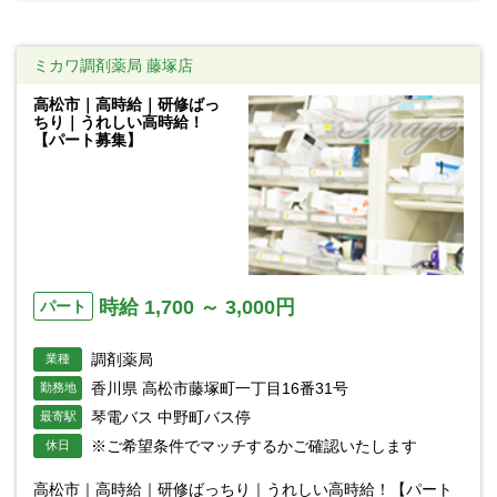
ミカワ調剤薬局 藤塚店
高松市｜高時給｜研修ばっ
ちり｜うれしい高時給！
【パート募集】
時給 1,700 ～ 3,000円
パート
調剤薬局
業種
香川県 高松市藤塚町一丁目16番31号
勤務地
琴電バス 中野町バス停
最寄駅
※ご希望条件でマッチするかご確認いたします
休日
高松市｜高時給｜研修ばっちり｜うれしい高時給！【パート