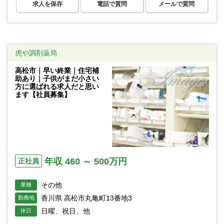
求人を保存
電話で質問
メールで質問
虎や調剤薬局
高松市｜早い終業｜住宅補
助あり｜子供がまだ小さい
方に選ばれる求人だと思い
ます【社員募集】
年収 460 ～ 500万円
正社員
その他
業種
香川県 高松市丸亀町13番地3
勤務地
日曜、祝日、他
休日