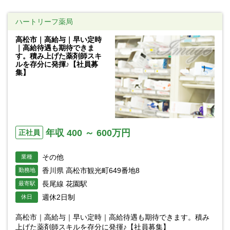
ハートリーフ薬局
高松市｜高給与｜早い定時
｜高給待遇も期待できま
す。積み上げた薬剤師スキ
ルを存分に発揮♪【社員募
集】
年収 400 ～ 600万円
正社員
その他
業種
香川県 高松市観光町649番地8
勤務地
長尾線 花園駅
最寄駅
週休2日制
休日
高松市｜高給与｜早い定時｜高給待遇も期待できます。積み
上げた薬剤師スキルを存分に発揮♪【社員募集】