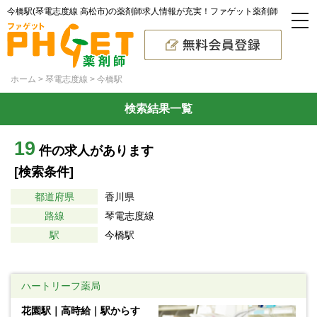
今橋駅(琴電志度線 高松市)の薬剤師求人情報が充実！ファゲット薬剤師
ホーム
琴電志度線
今橋駅
検索結果一覧
19
件の求人があります
[検索条件]
都道府県
香川県
路線
琴電志度線
駅
今橋駅
ハートリーフ薬局
花園駅｜高時給｜駅からす