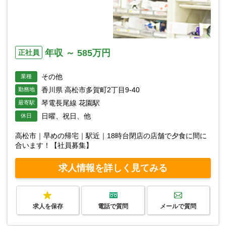
年収 ～ 585万円
正社員
その他
業種
香川県 高松市多賀町2丁目9-40
勤務地
琴電長尾線 花園駅
最寄駅
日曜、祝日、他
休日
高松市｜早めの帰宅｜駅近｜18時台閉店の店舗で夕食に間に
合います！【社員募集】
求人情報を詳しく見てみる
求人を保存
電話で質問
メールで質問