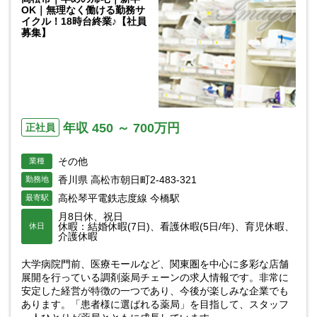
OK｜無理なく働ける勤務サ
イクル！18時台終業♪【社員
募集】
年収 450 ～ 700万円
正社員
その他
業種
香川県 高松市朝日町2-483-321
勤務地
高松琴平電鉄志度線 今橋駅
最寄駅
月8日休、祝日
休暇：結婚休暇(7日)、看護休暇(5日/年)、育児休暇、
休日
介護休暇
大学病院門前、医療モールなど、関東圏を中心に多彩な店舗
展開を行っている調剤薬局チェーンの求人情報です。非常に
安定した経営が特徴の一つであり、今後が楽しみな企業でも
あります。「患者様に選ばれる薬局」を目指して、スタッフ