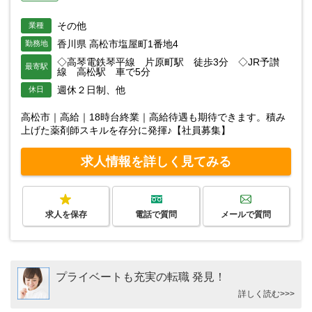
その他
業種
香川県 高松市塩屋町1番地4
勤務地
◇高琴電鉄琴平線 片原町駅 徒歩3分 ◇JR予讃
最寄駅
線 高松駅 車で5分
週休２日制、他
休日
高松市｜高給｜18時台終業｜高給待遇も期待できます。積み
上げた薬剤師スキルを存分に発揮♪【社員募集】
求人情報を詳しく見てみる
求人を保存
電話で質問
メールで質問
プライベートも充実の転職 発見！
詳しく読む>>>