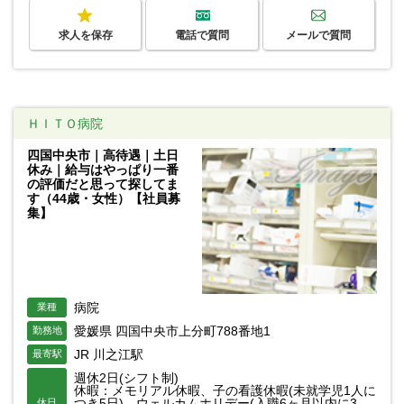
求人を保存
電話で質問
メールで質問
ＨＩＴＯ病院
四国中央市｜高待遇｜土日
休み｜給与はやっぱり一番
の評価だと思って探してま
す（44歳・女性）【社員募
集】
病院
業種
愛媛県 四国中央市上分町788番地1
勤務地
JR 川之江駅
最寄駅
週休2日(シフト制)
休暇：メモリアル休暇、子の看護休暇(未就学児1人に
つき5日)、ウェルカムホリデー(入職6ヶ月以内に3
休日