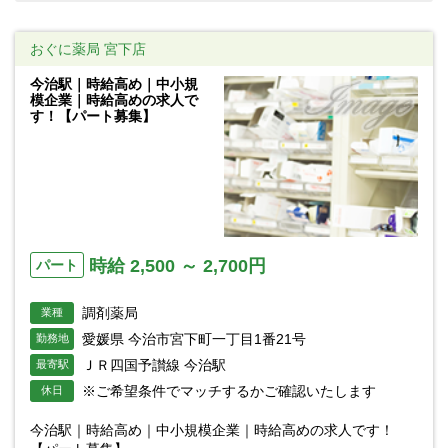
おぐに薬局 宮下店
今治駅｜時給高め｜中小規
模企業｜時給高めの求人で
す！【パート募集】
時給 2,500 ～ 2,700円
パート
調剤薬局
業種
愛媛県 今治市宮下町一丁目1番21号
勤務地
ＪＲ四国予讃線 今治駅
最寄駅
※ご希望条件でマッチするかご確認いたします
休日
今治駅｜時給高め｜中小規模企業｜時給高めの求人です！