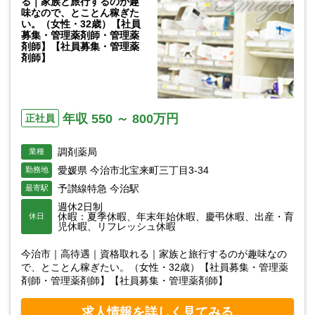
る｜家族と旅行するのが趣
味なので、とことん稼ぎた
い。（女性・32歳）【社員
募集・管理薬剤師・管理薬
剤師】【社員募集・管理薬
剤師】
年収 550 ～ 800万円
正社員
調剤薬局
業種
愛媛県 今治市北宝来町三丁目3-34
勤務地
予讃線特急 今治駅
最寄駅
週休2日制
休暇：夏季休暇、年末年始休暇、慶弔休暇、出産・育
休日
児休暇、リフレッシュ休暇
今治市｜高待遇｜資格取れる｜家族と旅行するのが趣味なの
で、とことん稼ぎたい。（女性・32歳）【社員募集・管理薬
剤師・管理薬剤師】【社員募集・管理薬剤師】
求人情報を詳しく見てみる