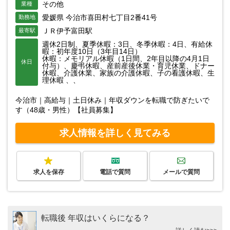
その他
業種
愛媛県 今治市喜田村七丁目2番41号
勤務地
ＪＲ伊予富田駅
最寄駅
週休2日制、夏季休暇：3日、冬季休暇：4日、有給休
暇：初年度10日（3年目14日）
休暇：メモリアル休暇（1日間、2年目以降の4月1日
休日
付与）、慶弔休暇、産前産後休業・育児休業、ドナー
休暇、介護休業、家族の介護休暇、子の看護休暇、生
理休暇 、、
今治市｜高給与｜土日休み｜年収ダウンを転職で防ぎたいで
す（48歳・男性）【社員募集】
求人情報を詳しく見てみる
求人を保存
電話で質問
メールで質問
転職後 年収はいくらになる？