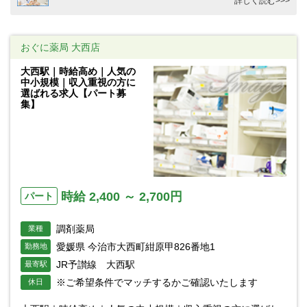
詳しく読む>>>
おぐに薬局 大西店
大西駅｜時給高め｜人気の
中小規模｜収入重視の方に
選ばれる求人【パート募
集】
時給 2,400 ～ 2,700円
パート
調剤薬局
業種
愛媛県 今治市大西町紺原甲826番地1
勤務地
JR予讃線 大西駅
最寄駅
※ご希望条件でマッチするかご確認いたします
休日