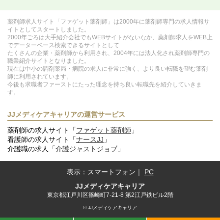
薬剤師求人サイト「ファゲット薬剤師」は2000年に薬剤師専門の求人情報サ
イトとしてスタートしました。
2000年ごろは大手紹介会社でもWEBサイトがないなか、薬剤師求人をWEB上
でデーターベース検索できるサイトとして
たくさんの企業・薬剤師から利用され、2004年には法人化され薬剤師専門の
職業紹介サイトとなりました。
現在は中小の調剤薬局・病院の求人に非常に強く、より良い転職を望む薬剤
師に利用されています。
今後も求職者ファーストにたった理念を持ち良い転職先を紹介していきま
す。
JJメディケアキャリアの運営サービス
薬剤師の求人サイト「
ファゲット薬剤師
」
看護師の求人サイト「
ナースJJ
」
介護職の求人「
介護ジャストジョブ
」
表示：
スマートフォン
｜
PC
JJメディケアキャリア
東京都江戸川区篠崎町7-21-8 第2江戸鉄ビル2階
© JJメディケアキャリア