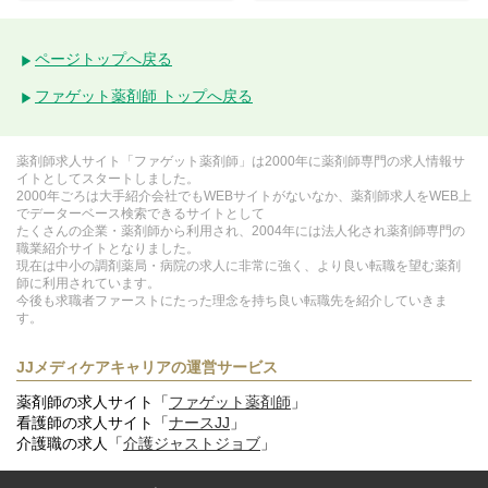
ページトップへ戻る
ファゲット薬剤師 トップへ戻る
薬剤師求人サイト「ファゲット薬剤師」は2000年に薬剤師専門の求人情報サ
イトとしてスタートしました。
2000年ごろは大手紹介会社でもWEBサイトがないなか、薬剤師求人をWEB上
でデーターベース検索できるサイトとして
たくさんの企業・薬剤師から利用され、2004年には法人化され薬剤師専門の
職業紹介サイトとなりました。
現在は中小の調剤薬局・病院の求人に非常に強く、より良い転職を望む薬剤
師に利用されています。
今後も求職者ファーストにたった理念を持ち良い転職先を紹介していきま
す。
JJメディケアキャリアの運営サービス
薬剤師の求人サイト「
ファゲット薬剤師
」
看護師の求人サイト「
ナースJJ
」
介護職の求人「
介護ジャストジョブ
」