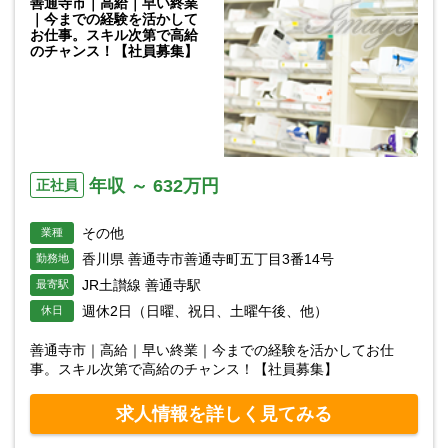
善通寺市｜高給｜早い終業
｜今までの経験を活かして
お仕事。スキル次第で高給
のチャンス！【社員募集】
年収 ～ 632万円
正社員
その他
業種
香川県 善通寺市善通寺町五丁目3番14号
勤務地
JR土讃線 善通寺駅
最寄駅
週休2日（日曜、祝日、土曜午後、他）
休日
善通寺市｜高給｜早い終業｜今までの経験を活かしてお仕
事。スキル次第で高給のチャンス！【社員募集】
求人情報を詳しく見てみる