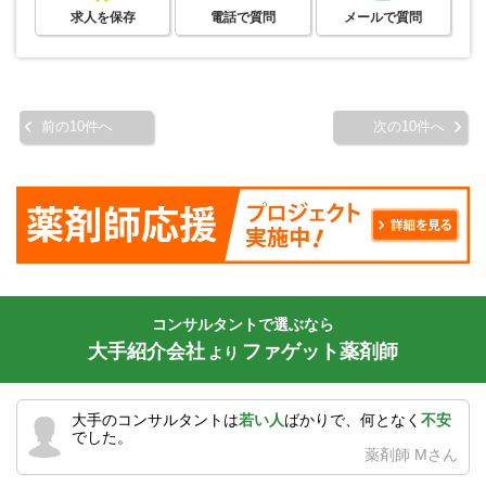
求人を保存
電話で質問
メールで質問
前の10件へ
次の10件へ
コンサルタントで選ぶなら
大手紹介会社
ファゲット薬剤師
より
大手のコンサルタントは
若い人
ばかりで、何となく
不安
でした。
薬剤師 Mさん