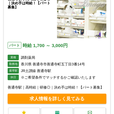
｜決め手は時給！【パート
募集】
時給 1,700 ～ 3,000円
パート
調剤薬局
業種
香川県 善通寺市善通寺町五丁目3番14号
勤務地
JR土讃線 善通寺駅
最寄駅
※ご希望条件でマッチするかご確認いたします
休日
善通寺駅｜高時給｜研修◎｜決め手は時給！【パート募集】
求人情報を詳しく見てみる