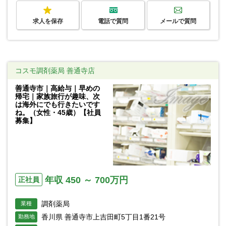
求人を保存
電話で質問
メールで質問
コスモ調剤薬局 善通寺店
善通寺市｜高給与｜早めの
帰宅｜家族旅行が趣味、次
は海外にでも行きたいです
ね。（女性・45歳）【社員
募集】
年収 450 ～ 700万円
正社員
調剤薬局
業種
香川県 善通寺市上吉田町5丁目1番21号
勤務地