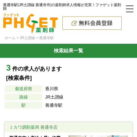
善通寺駅(JR土讃線 善通寺市)の薬剤師求人情報が充実！ファゲット薬剤
師
ホーム
JR土讃線
善通寺駅
検索結果一覧
3
件の求人があります
[検索条件]
都道府県
香川県
路線
JR土讃線
駅
善通寺駅
ミカワ調剤薬局 善通寺店