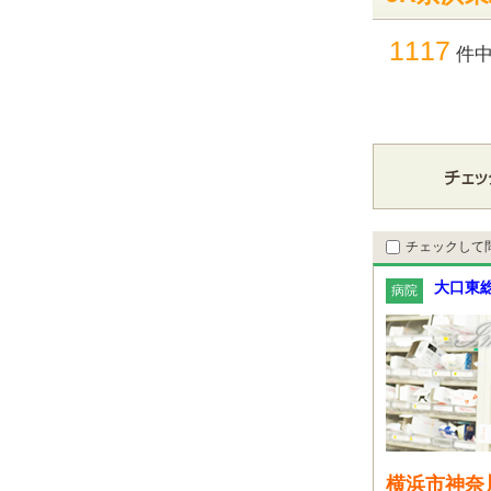
1117
件
チェックして
大口東
病院
横浜市神奈