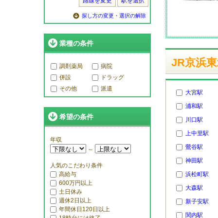
路線を変更
駅を選択
探し方の変更・選択の解除
業種の条件
JR京浜
調剤薬局
病院
併設
ドラッグ
その他
派遣
大宮駅
浦和駅
希望の条件
川口駅
上中里駅
年収
鶯谷駅
～
神田駅
人気のこだわり条件
高給与
浜松町駅
600万円以上
大森駅
土日休み
週休2日以上
新子安駅
年間休日120日以上
関内駅