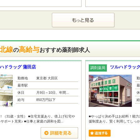
東北線
高給与
の
おすすめ薬剤師求人
ハドラッグ 蒲田店
ツルハドラッグ
調剤薬局
勤務地
東京都 大田区
勤
最寄駅
最
休日
月9日～10日、年間...
休
給与
850万円以下
給
！（31歳・女性） ■住宅支援あり。借上げ社宅や
■やっぱり決め手はお給料！能力
ポート充実♪ ■仕事と家庭の調和を図...
援制度あり。賢く利用してしっかり