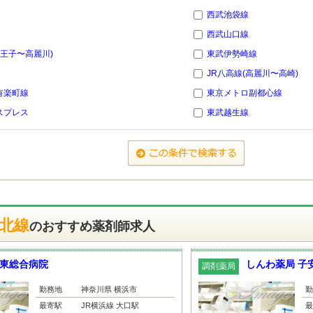
西武池袋線
西武山口線
八王子〜高麗川)
東武伊勢崎線
JR八高線(高麗川〜高崎)
有楽町線
東京メトロ副都心線
スプレス
東武越生線
東北線
のおすすめ薬剤師求人
東総合病院
しんわ薬局 子
調剤薬局
勤務地
神奈川県 横浜市
勤
最寄駅
JR横浜線 大口駅
最