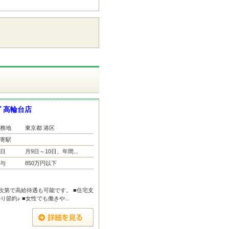
 高輪台店
務地
東京都 港区
寄駅
日
月9日～10日、年間...
与
850万円以下
次第で高給待遇も可能です。 ■住宅支
節約♪ ■女性でも働きや...