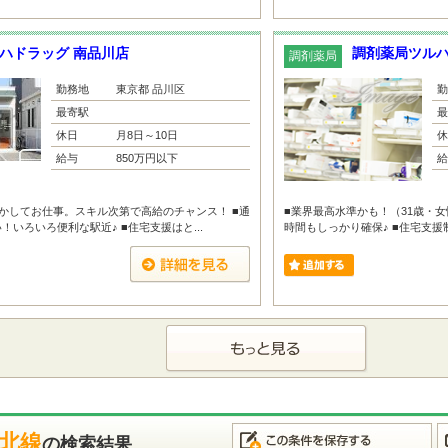
ハドラッグ 南品川店
調剤薬局ツルハ
調剤薬局
勤務地
東京都 品川区
勤
最寄駅
最
休日
月8日～10日
休
給与
850万円以下
給
かしてお仕事。スキル次第で高給のチャンス！ ■通
■業界最高水準かも！（31歳・女
いろいろ便利な駅近♪ ■住宅支援はと...
時間もしっかり確保♪ ■住宅支援制
東北線
の検索結果