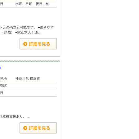
日
水曜、日曜、祝日、他
トとの両立も可能です。 ■働きやす
4歳） ■駅近求人！通...
局
務地
神奈川県 横浜市
寄駅
日
取得支援あり。 ..