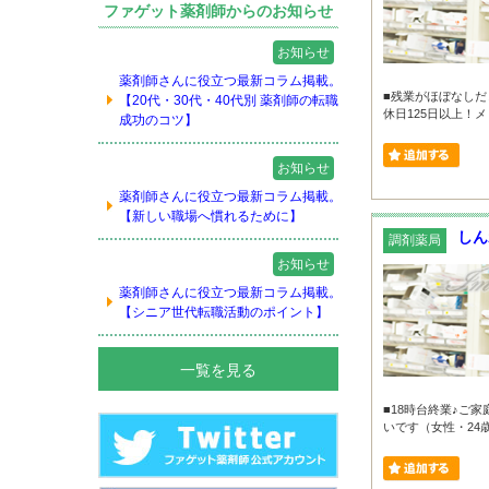
ファゲット薬剤師からのお知らせ
お知らせ
薬剤師さんに役立つ最新コラム掲載。
■残業がほぼなしだ
【20代・30代・40代別 薬剤師の転職
休日125日以上！メ
成功のコツ】
お知らせ
薬剤師さんに役立つ最新コラム掲載。
【新しい職場へ慣れるために】
しん
調剤薬局
お知らせ
薬剤師さんに役立つ最新コラム掲載。
【シニア世代転職活動のポイント】
一覧を見る
■18時台終業♪ご
いです（女性・24歳