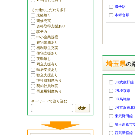
18時台には終了
磯子駅
その他のこだわり条件
本郷台駅
未経験可
研修充実
資格取得支援あり
駅チカ
中小企業規模
在宅業務あり
福利厚生充実
住宅支援あり
夜勤無し
埼玉県
の
両立支援有り
転居支援あり
独立支援あり
準社員制度あり
JR武蔵野線
契約社員制度
JR埼京線
再雇用制度あり
JR高崎線
キーワードで絞り込む
JR京浜東北
東武野田線
埼玉新都市
西武新宿線