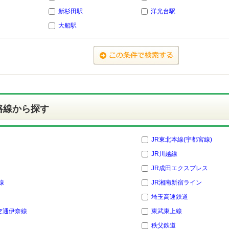
新杉田駅
洋光台駅
大船駅
路線から探す
JR東北本線(宇都宮線)
JR川越線
JR成田エクスプレス
線
JR湘南新宿ライン
埼玉高速鉄道
交通伊奈線
東武東上線
秩父鉄道