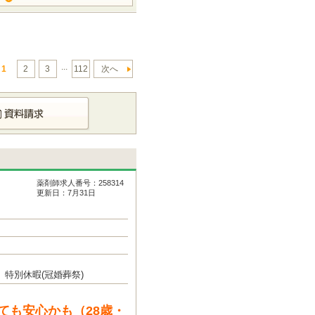
...
1
2
3
112
次へ
薬剤師求人番号：258314
更新日：7月31日
特別休暇(冠婚葬祭)
ても安心かも（28歳・