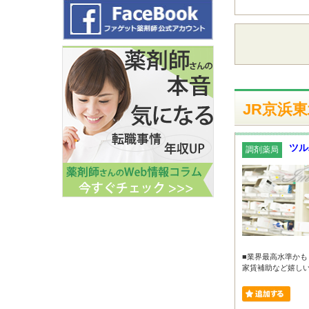
JR京浜
ツル
調剤薬局
■業界最高水準かも
家賃補助など嬉しいサ