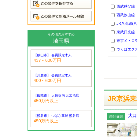
西武秩父線
西武狭山線
JR八高線(
東武日光線
その他のおすすめ
埼玉県
東京メトロ
つくばエク
【狭山市】 会員限定求人
437～600万円
【川越市】 会員限定求人
400～600万円
【飯能市】 大信薬局 元加治店
JR京浜
450万円以上
大口
【熊谷市】 つばさ薬局 熊谷店
調剤薬局
450万円以上