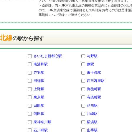
さい。 企業の薬剤師の求人・募集状況を確認させて頂きます。
ト薬剤師」内・JR京浜東北線の掲載企業以外にも薬剤師のお仕
ので、 JR京浜東北線で薬剤師として転職をお考えの方は是非
薬剤師」へご登録・ご連絡ください。
東北線
の駅から探す
さいたま新都心駅
与野駅
南浦和駅
蕨駅
赤羽駅
東十条駅
田端駅
西日暮里駅
上野駅
御徒町駅
東京駅
有楽町駅
田町駅
品川駅
蒲田駅
川崎駅
東神奈川駅
横浜駅
石川町駅
山手駅