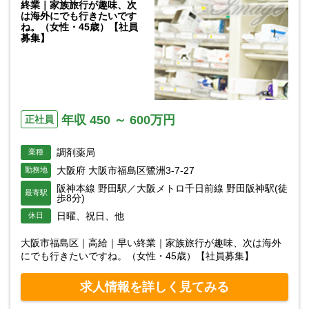
終業｜家族旅行が趣味、次
は海外にでも行きたいです
ね。（女性・45歳）【社員
募集】
年収 450 ～ 600万円
正社員
調剤薬局
業種
大阪府 大阪市福島区鷺洲3-7-27
勤務地
阪神本線 野田駅／大阪メトロ千日前線 野田阪神駅(徒
最寄駅
歩8分)
日曜、祝日、他
休日
大阪市福島区｜高給｜早い終業｜家族旅行が趣味、次は海外
にでも行きたいですね。（女性・45歳）【社員募集】
求人情報を詳しく見てみる