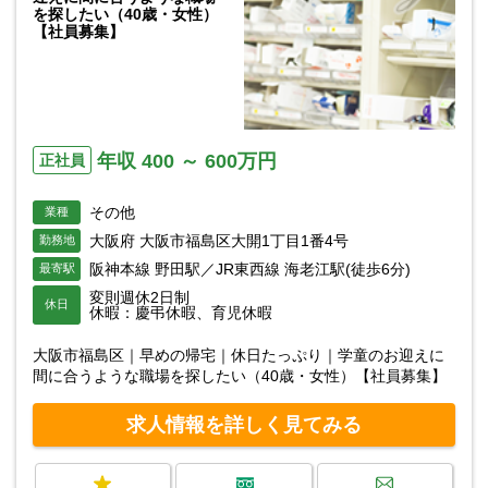
を探したい（40歳・女性）
【社員募集】
年収 400 ～ 600万円
正社員
その他
業種
大阪府 大阪市福島区大開1丁目1番4号
勤務地
阪神本線 野田駅／JR東西線 海老江駅(徒歩6分)
最寄駅
変則週休2日制
休日
休暇：慶弔休暇、育児休暇
大阪市福島区｜早めの帰宅｜休日たっぷり｜学童のお迎えに
間に合うような職場を探したい（40歳・女性）【社員募集】
求人情報を詳しく見てみる