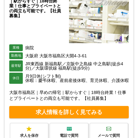
｜駅からすぐ｜18時台終
業！仕事とプライベートと
の両立も可能です。【社員
募集】
病院
業種
大阪府 大阪市福島区大開4-3-61
勤務地
JR東西線 新福島駅／京阪中之島線 中之島駅(徒歩4
最寄駅
分)／大阪環状線 福島駅(徒歩9分)
月9日休(シフト制)
休日
休暇：慶弔休暇、産前産後休暇、育児休暇、介護休暇
大阪市福島区｜早めの帰宅｜駅からすぐ｜18時台終業！仕事
とプライベートとの両立も可能です。【社員募集】
求人情報を詳しく見てみる
求人を保存
電話で質問
メールで質問