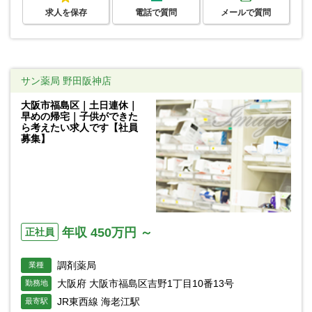
求人を保存
電話で質問
メールで質問
サン薬局 野田阪神店
大阪市福島区｜土日連休｜
早めの帰宅｜子供ができた
ら考えたい求人です【社員
募集】
年収 450万円 ～
正社員
調剤薬局
業種
大阪府 大阪市福島区吉野1丁目10番13号
勤務地
JR東西線 海老江駅
最寄駅