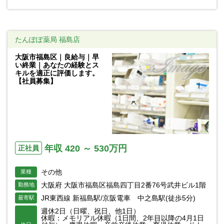
たんぽぽ薬局 福島店
大阪市福島区｜良給与｜早
い終業｜あなたの経験とス
キルを適正に評価します。
【社員募集】
年収 420 ～ 530万円
正社員
その他
業種
大阪府 大阪市福島区福島四丁目2番76号武井ビル1階
勤務地
JR東西線 新福島駅/京阪電車 中之島駅(徒歩5分)
最寄駅
週休2日（日曜、祝日、他1日）
休暇：メモリアル休暇（1日間、2年目以降の4月1日