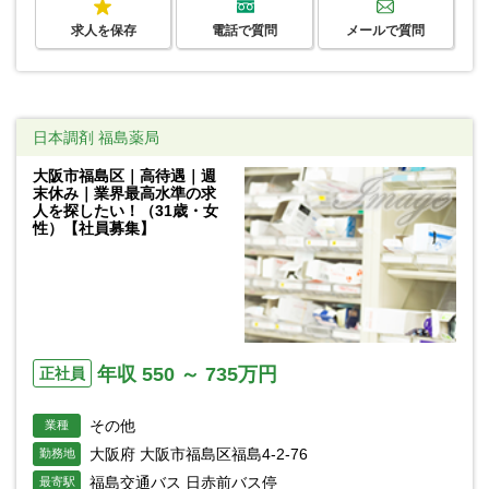
求人を保存
電話で質問
メールで質問
日本調剤 福島薬局
大阪市福島区｜高待遇｜週
末休み｜業界最高水準の求
人を探したい！（31歳・女
性）【社員募集】
年収 550 ～ 735万円
正社員
その他
業種
大阪府 大阪市福島区福島4-2-76
勤務地
福島交通バス 日赤前バス停
最寄駅