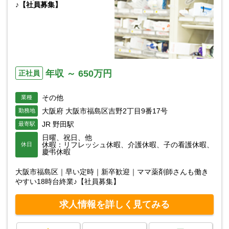
♪【社員募集】
年収 ～ 650万円
正社員
その他
業種
大阪府 大阪市福島区吉野2丁目9番17号
勤務地
JR 野田駅
最寄駅
日曜、祝日、他
休暇：リフレッシュ休暇、介護休暇、子の看護休暇、
休日
慶弔休暇
大阪市福島区｜早い定時｜新卒歓迎｜ママ薬剤師さんも働き
やすい18時台終業♪【社員募集】
求人情報を詳しく見てみる