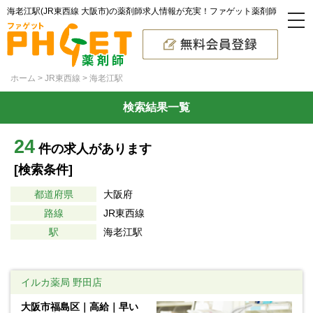
海老江駅(JR東西線 大阪市)の薬剤師求人情報が充実！ファゲット薬剤師
ホーム
JR東西線
海老江駅
検索結果一覧
24
件の求人があります
[検索条件]
都道府県
大阪府
路線
JR東西線
駅
海老江駅
イルカ薬局 野田店
大阪市福島区｜高給｜早い