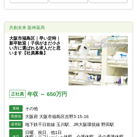
共創未来 阪神薬局
大阪市福島区｜早い定時｜
新卒歓迎｜子供がまだ小さ
い方に選ばれる求人だと思
います【社員募集】
年収 ～ 650万円
正社員
その他
業種
大阪府 大阪市福島区吉野3-15-16
勤務地
地下鉄千日前線 玉川駅、JR大阪環状線 野田駅
最寄駅
日曜、祝日、他1日
休暇：リフレッシュ休暇、介護休暇、子の看護休暇、
休日