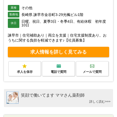
その他
業種
長崎県 諫早市金谷町3-29光楓ビル1階
勤務地
日曜、祝日、夏季3日・冬季4日、有給休暇 初年度
休日
10日
諫早市｜住宅補助あり｜両立を支援｜住宅支援制度あり。お
うちに関する負担を軽減できます♪【社員募集】
求人情報を詳しく見てみる
求人を保存
電話で質問
メールで質問
笑顔で働いてます ママさん薬剤師
詳しく読む>>>