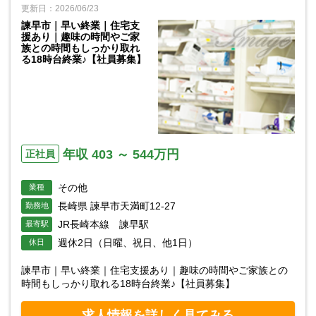
更新日：2026/06/23
諫早市｜早い終業｜住宅支
援あり｜趣味の時間やご家
族との時間もしっかり取れ
る18時台終業♪【社員募集】
年収 403 ～ 544万円
正社員
その他
業種
長崎県 諫早市天満町12-27
勤務地
JR長崎本線 諫早駅
最寄駅
週休2日（日曜、祝日、他1日）
休日
諫早市｜早い終業｜住宅支援あり｜趣味の時間やご家族との
時間もしっかり取れる18時台終業♪【社員募集】
求人情報を詳しく見てみる