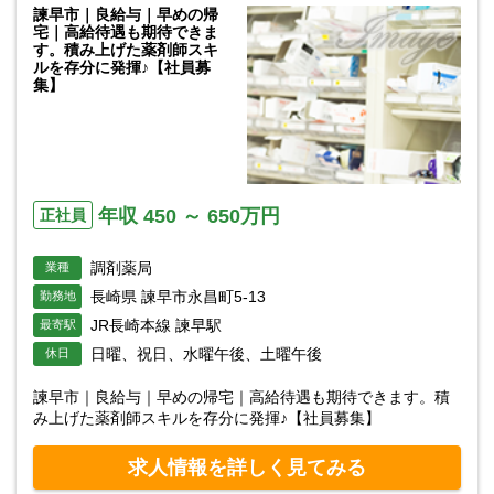
諫早市｜良給与｜早めの帰
宅｜高給待遇も期待できま
す。積み上げた薬剤師スキ
ルを存分に発揮♪【社員募
集】
年収 450 ～ 650万円
正社員
調剤薬局
業種
長崎県 諫早市永昌町5-13
勤務地
JR長崎本線 諫早駅
最寄駅
日曜、祝日、水曜午後、土曜午後
休日
諫早市｜良給与｜早めの帰宅｜高給待遇も期待できます。積
み上げた薬剤師スキルを存分に発揮♪【社員募集】
求人情報を詳しく見てみる