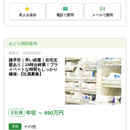
求人を保存
電話で質問
メールで質問
みどり調剤薬局
更新日：2026/06/23
諫早市｜早い終業｜住宅支
援あり｜18時台終業！プラ
イベートな時間もしっかり
確保♪【社員募集】
年収 ～ 690万円
正社員
その他
業種