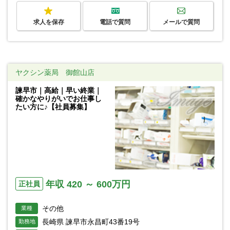
求人を保存
電話で質問
メールで質問
ヤクシン薬局 御館山店
諫早市｜高給｜早い終業｜
確かなやりがいでお仕事し
たい方に♪【社員募集】
年収 420 ～ 600万円
正社員
その他
業種
長崎県 諫早市永昌町43番19号
勤務地