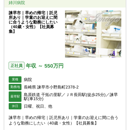
姉川病院
諫早市｜早めの帰宅｜託児
所あり｜学童のお迎えに間
に合うような勤務にしたい
（40歳・女性）【社員募
集】
年収 ～ 550万円
正社員
病院
業種
長崎県 諫早市小野島町2378-2
勤務地
島原鉄道 干拓の里駅／ＪＲ長田駅(徒歩25分)／諫早
最寄駅
駅(車15分)
日曜、祝日、他
休日
諫早市｜早めの帰宅｜託児所あり｜学童のお迎えに間に合う
ような勤務にしたい（40歳・女性）【社員募集】