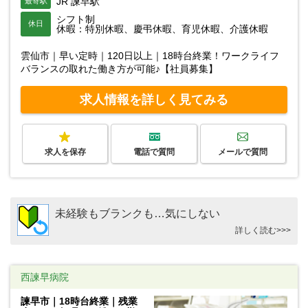
JR 諫早駅
最寄駅
シフト制
休日
休暇：特別休暇、慶弔休暇、育児休暇、介護休暇
雲仙市｜早い定時｜120日以上｜18時台終業！ワークライフ
バランスの取れた働き方が可能♪【社員募集】
求人情報を詳しく見てみる
求人を保存
電話で質問
メールで質問
未経験もブランクも…気にしない
詳しく読む>>>
西諫早病院
諫早市｜18時台終業｜残業