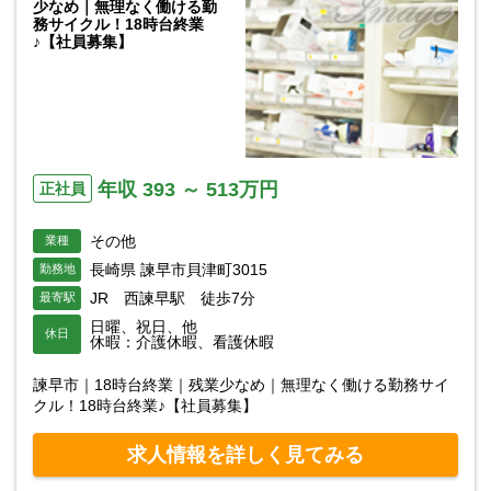
少なめ｜無理なく働ける勤
務サイクル！18時台終業
♪【社員募集】
年収 393 ～ 513万円
正社員
その他
業種
長崎県 諫早市貝津町3015
勤務地
JR 西諫早駅 徒歩7分
最寄駅
日曜、祝日、他
休日
休暇：介護休暇、看護休暇
諫早市｜18時台終業｜残業少なめ｜無理なく働ける勤務サイ
クル！18時台終業♪【社員募集】
求人情報を詳しく見てみる