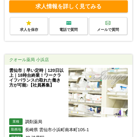
求人情報を詳しく見てみる
求人を保存
電話で質問
メールで質問
クオール薬局 小浜店
雲仙市｜早い定時｜120日以
上｜18時台終業！ワークラ
イフバランスの取れた働き
方が可能♪【社員募集】
調剤薬局
業種
長崎県 雲仙市小浜町南本町105-1
勤務地