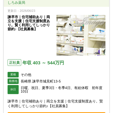
しろみ薬局
更新日：2026/06/23
諫早市｜住宅補助あり｜両
立を支援｜住宅支援制度あ
り。賢く利用してしっかり
節約♪【社員募集】
年収 403 ～ 544万円
正社員
その他
業種
長崎県 諫早市城見町13-5
勤務地
日曜、祝日、夏季3日・冬季4日、有給休暇 初年度
休日
10日
諫早市｜住宅補助あり｜両立を支援｜住宅支援制度あり。賢
く利用してしっかり節約♪【社員募集】