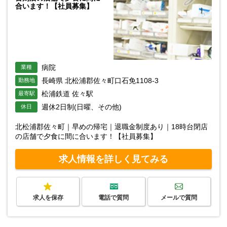
合います！【社員募集】
病院
業種
長崎県 北松浦郡佐々町口石免1108-3
勤務地
松浦鉄道 佐々駅
最寄駅
週休2日制(日曜、その他)
休日
北松浦郡佐々町｜早めの帰宅｜退職金制度あり｜18時台閉店
の店舗で夕食に間に合います！【社員募集】
求人情報を詳しく見てみる
求人を保存
電話で質問
メールで質問