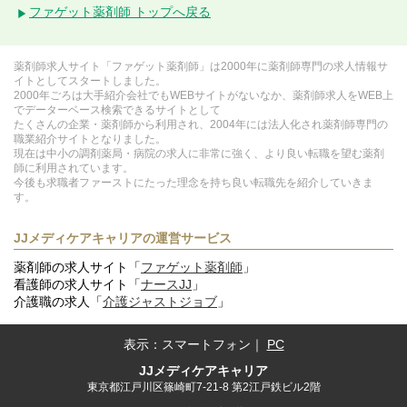
ファゲット薬剤師 トップへ戻る
薬剤師求人サイト「ファゲット薬剤師」は2000年に薬剤師専門の求人情報サ
イトとしてスタートしました。
2000年ごろは大手紹介会社でもWEBサイトがないなか、薬剤師求人をWEB上
でデーターベース検索できるサイトとして
たくさんの企業・薬剤師から利用され、2004年には法人化され薬剤師専門の
職業紹介サイトとなりました。
現在は中小の調剤薬局・病院の求人に非常に強く、より良い転職を望む薬剤
師に利用されています。
今後も求職者ファーストにたった理念を持ち良い転職先を紹介していきま
す。
JJメディケアキャリアの運営サービス
薬剤師の求人サイト「
ファゲット薬剤師
」
看護師の求人サイト「
ナースJJ
」
介護職の求人「
介護ジャストジョブ
」
表示：
スマートフォン
｜
PC
JJメディケアキャリア
東京都江戸川区篠崎町7-21-8 第2江戸鉄ビル2階