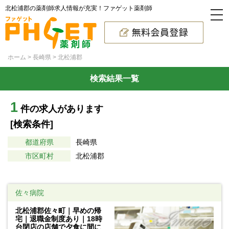
北松浦郡の薬剤師求人情報が充実！ファゲット薬剤師
ホーム
長崎県
北松浦郡
検索結果一覧
1
件の求人があります
[検索条件]
都道府県
長崎県
市区町村
北松浦郡
佐々病院
北松浦郡佐々町｜早めの帰
宅｜退職金制度あり｜18時
台閉店の店舗で夕食に間に