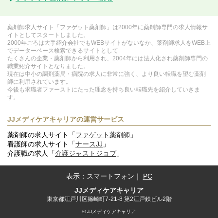
薬剤師求人サイト「ファゲット薬剤師」は2000年に薬剤師専門の求人情報サ
イトとしてスタートしました。
2000年ごろは大手紹介会社でもWEBサイトがないなか、薬剤師求人をWEB上
でデーターベース検索できるサイトとして
たくさんの企業・薬剤師から利用され、2004年には法人化され薬剤師専門の
職業紹介サイトとなりました。
現在は中小の調剤薬局・病院の求人に非常に強く、より良い転職を望む薬剤
師に利用されています。
今後も求職者ファーストにたった理念を持ち良い転職先を紹介していきま
す。
JJメディケアキャリアの運営サービス
薬剤師の求人サイト「
ファゲット薬剤師
」
看護師の求人サイト「
ナースJJ
」
介護職の求人「
介護ジャストジョブ
」
表示：
スマートフォン
｜
PC
JJメディケアキャリア
東京都江戸川区篠崎町7-21-8 第2江戸鉄ビル2階
© JJメディケアキャリア