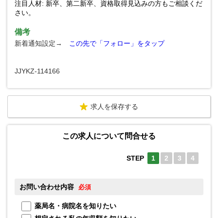
注目人材: 新卒、第二新卒、資格取得見込みの方もご相談くだ
さい。
備考
新着通知設定→
この先で「フォロー」をタップ
JJYKZ-114166
求人を保存する
この求人について問合せる
STEP
1
2
3
4
お問い合わせ内容
お
必須
薬局名・病院名を知りたい