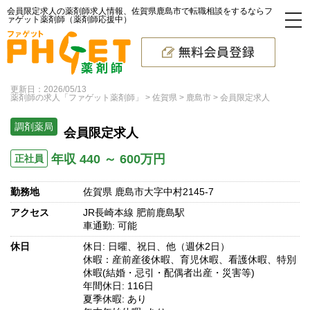
会員限定求人の薬剤師求人情報、佐賀県鹿島市で転職相談をするならフ
ァゲット薬剤師（薬剤師応援中）
更新日：2026/05/13
薬剤師の求人「ファゲット薬剤師」
佐賀県
鹿島市
会員限定求人
調剤薬局
会員限定求人
年収 440 ～ 600万円
正社員
勤務地
佐賀県 鹿島市大字中村2145-7
アクセス
JR長崎本線 肥前鹿島駅
車通勤: 可能
休日
休日: 日曜、祝日、他（週休2日）
休暇：産前産後休暇、育児休暇、看護休暇、特別
休暇(結婚・忌引・配偶者出産・災害等)
年間休日: 116日
夏季休暇: あり