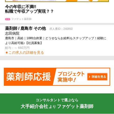
今の年収に不満!!
転職で年収アップ実現？？
ファゲット薬剤師
注目
薬剤師 / 鹿島市 その他
求人番ID：240850
志田病院
鹿島市｜高給｜18時台終業｜どうせならお給料もステップアップ！経験に
より高給可能♪【社員募集】
給与：～ 660万円
★この求人の詳細を見る
コンサルタントで選ぶなら
大手紹介会社
ファゲット薬剤師
より