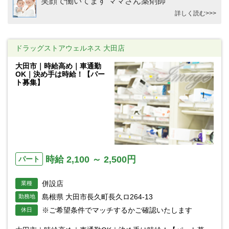
笑顔で働いてます ママさん薬剤師
詳しく読む>>>
ドラッグストアウェルネス 大田店
大田市｜時給高め｜車通勤
OK｜決め手は時給！【パー
ト募集】
時給 2,100 ～ 2,500円
パート
併設店
業種
島根県 大田市長久町長久ロ264-13
勤務地
※ご希望条件でマッチするかご確認いたします
休日