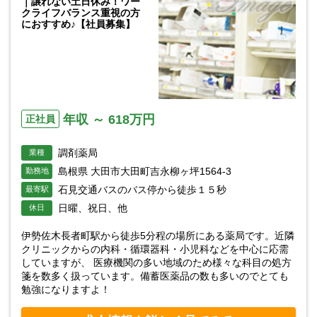
｜譲れない土日休み！ワー
クライフバランス重視の方
におすすめ♪【社員募集】
年収 ～ 618万円
正社員
調剤薬局
業種
島根県 大田市大田町吉永柳ヶ坪1564-3
勤務地
石見交通バスのバス停から徒歩１５秒
最寄駅
日曜、祝日、他
休日
伊勢佐木長者町駅から徒歩5分程の場所にある薬局です。近隣
クリニックからの内科・循環器科・小児科などを中心に応需
していますが、 医療機関の多い地域のため様々な科目の処方
箋を数多く扱っています。備蓄医薬品の数も多いのでとても
勉強になりますよ！