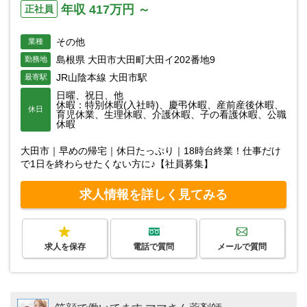
年収 417万円 ～
正社員
その他
業種
島根県 大田市大田町大田イ202番地9
勤務地
JR山陰本線 大田市駅
最寄駅
日曜、祝日、他
休暇：特別休暇(入社時)、慶弔休暇、産前産後休暇、
休日
育児休業、生理休暇、介護休暇、子の看護休暇、公職
休暇
大田市｜早めの帰宅｜休日たっぷり｜18時台終業！仕事だけ
で1日を終わらせたくない方に♪【社員募集】
求人情報を詳しく見てみる
求人を保存
電話で質問
メールで質問