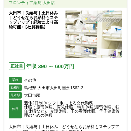
フロンティア薬局 大田店
大田市｜良給与｜土日休み
｜どうせならお給料もステ
ップアップ！経験により高
給可能♪【社員募集】
年収 390 ～ 600万円
正社員
その他
業種
島根県 大田市大田町吉永1562-2
勤務地
大田市駅
最寄駅
週休2日制 ※シフト制による交代勤務
休暇：慶弔休暇、育児休暇、特別休暇(慶弔休暇、転
休日
任休暇など)、介護休暇、子の看護休暇、母子健康管
理のための休暇
大田市｜良給与｜土日休み｜どうせならお給料もステップア