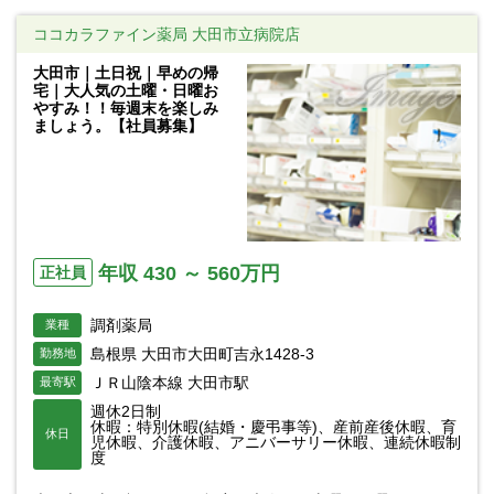
ココカラファイン薬局 大田市立病院店
大田市｜土日祝｜早めの帰
宅｜大人気の土曜・日曜お
やすみ！！毎週末を楽しみ
ましょう。【社員募集】
年収 430 ～ 560万円
正社員
調剤薬局
業種
島根県 大田市大田町吉永1428-3
勤務地
ＪＲ山陰本線 大田市駅
最寄駅
週休2日制
休暇：特別休暇(結婚・慶弔事等)、産前産後休暇、育
休日
児休暇、介護休暇、アニバーサリー休暇、連続休暇制
度