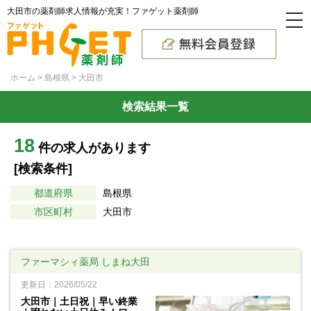
大田市の薬剤師求人情報が充実！ファゲット薬剤師
ホーム
島根県
大田市
検索結果一覧
18
件の求人があります
[検索条件]
都道府県
島根県
市区町村
大田市
ファーマシィ薬局 しまね大田
更新日：2026/05/22
大田市｜土日祝｜早い終業