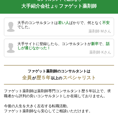
大手紹介会社
ファゲット薬剤師
より
大手のコンサルタントは
若い人
ばかりで、何となく
不安
でした。
薬剤師 Mさん
大手サイトに登録したら、コンサルタントが
新卒
で、
話
しが通じなかった！
薬剤師 Kさん
ファゲット薬剤師のコンサルタントは
全員
歴５年
スペシャリスト
が
以上の
ファゲット薬剤師は薬剤師専門コンサルタント歴５年以上で、求
職者から評判の良いコンサルタントしか在籍しておりません。
今後の人生を大きく左右する転職活動。
ファゲット薬剤師なら安心してご相談いただけます。