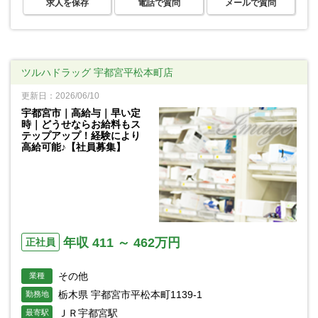
求人を保存
電話で質問
メールで質問
ツルハドラッグ 宇都宮平松本町店
更新日：2026/06/10
宇都宮市｜高給与｜早い定
時｜どうせならお給料もス
テップアップ！経験により
高給可能♪【社員募集】
年収 411 ～ 462万円
正社員
その他
業種
栃木県 宇都宮市平松本町1139-1
勤務地
ＪＲ宇都宮駅
最寄駅