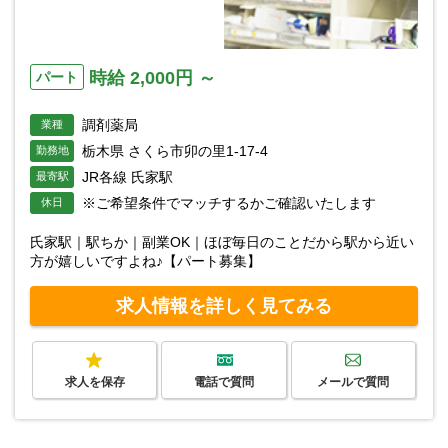
時給 2,000円 ～
パート
調剤薬局
業種
栃木県 さくら市卯の里1-17-4
勤務地
JR各線 氏家駅
最寄駅
※ご希望条件でマッチするかご確認いたします
休日
氏家駅｜駅ちか｜副業OK｜ほぼ毎日のことだから駅から近い
方が嬉しいですよね♪【パート募集】
求人情報を詳しく見てみる
求人を保存
電話で質問
メールで質問