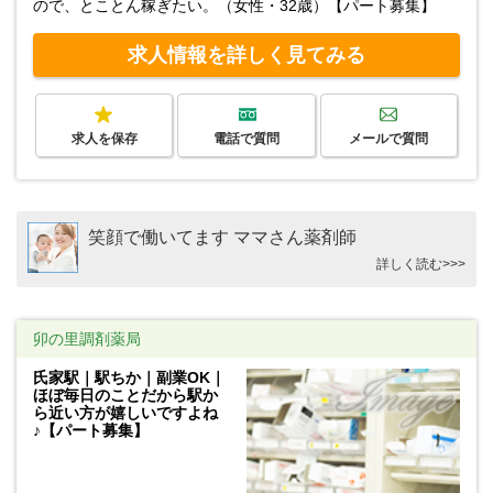
ので、とことん稼ぎたい。（女性・32歳）【パート募集】
求人情報を詳しく見てみる
求人を保存
電話で質問
メールで質問
笑顔で働いてます ママさん薬剤師
詳しく読む>>>
卯の里調剤薬局
氏家駅｜駅ちか｜副業OK｜
ほぼ毎日のことだから駅か
ら近い方が嬉しいですよね
♪【パート募集】