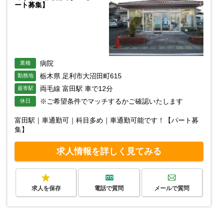
ート募集】
病院
業種
栃木県 足利市大沼田町615
勤務地
両毛線 富田駅 車で12分
最寄駅
※ご希望条件でマッチするかご確認いたします
休日
富田駅｜車通勤可｜科目多め｜車通勤可能です！【パート募
集】
求人情報を詳しく見てみる
求人を保存
電話で質問
メールで質問