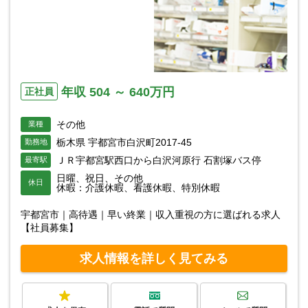
年収 504 ～ 640万円
正社員
その他
業種
栃木県 宇都宮市白沢町2017-45
勤務地
ＪＲ宇都宮駅西口から白沢河原行 石割塚バス停
最寄駅
日曜、祝日、その他
休日
休暇：介護休暇、看護休暇、特別休暇
宇都宮市｜高待遇｜早い終業｜収入重視の方に選ばれる求人
【社員募集】
求人情報を詳しく見てみる