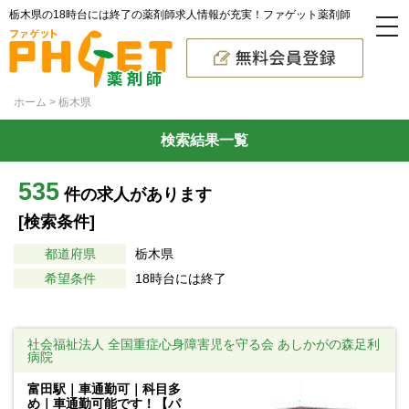
栃木県の18時台には終了の薬剤師求人情報が充実！ファゲット薬剤師
ホーム
栃木県
検索結果一覧
535
件の求人があります
[検索条件]
都道府県
栃木県
希望条件
18時台には終了
社会福祉法人 全国重症心身障害児を守る会 あしかがの森足利
病院
富田駅｜車通勤可｜科目多
め｜車通勤可能です！【パ