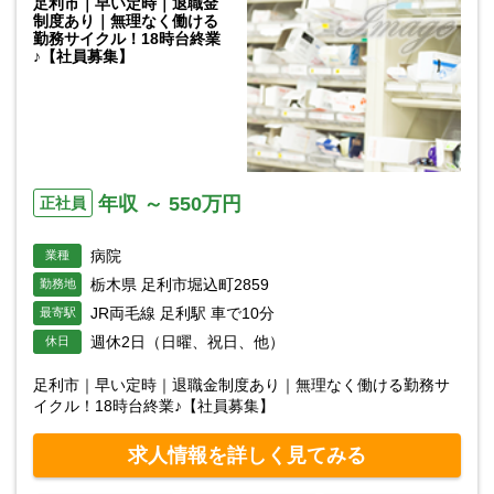
足利市｜早い定時｜退職金
制度あり｜無理なく働ける
勤務サイクル！18時台終業
♪【社員募集】
年収 ～ 550万円
正社員
病院
業種
栃木県 足利市堀込町2859
勤務地
JR両毛線 足利駅 車で10分
最寄駅
週休2日（日曜、祝日、他）
休日
足利市｜早い定時｜退職金制度あり｜無理なく働ける勤務サ
イクル！18時台終業♪【社員募集】
求人情報を詳しく見てみる