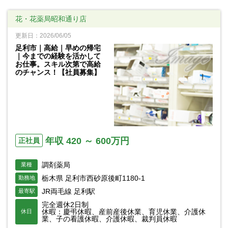
花・花薬局昭和通り店
更新日：2026/06/05
足利市｜高給｜早めの帰宅
｜今までの経験を活かして
お仕事。スキル次第で高給
のチャンス！【社員募集】
年収 420 ～ 600万円
正社員
調剤薬局
業種
栃木県 足利市西砂原後町1180-1
勤務地
JR両毛線 足利駅
最寄駅
完全週休2日制
休暇：慶弔休暇、産前産後休業、育児休業、介護休
休日
業、子の看護休暇、介護休暇、裁判員休暇