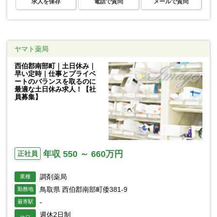
求人を保存
電話で質問
メールで質問
ヤマト薬局
西伯郡南部町｜土日休み｜
早い定時｜仕事とプライベ
ートのバランスを取るのに
最適な土日休み求人！【社
員募集】
年収 550 ～ 660万円
正社員
調剤薬局
業種
鳥取県 西伯郡南部町倭381-9
勤務地
-
最寄駅
週休2日制