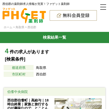
西伯郡の薬剤師求人情報が充実！ファゲット薬剤師
ホーム
鳥取県
西伯郡
検索結果一覧
4
件の求人があります
[検索条件]
都道府県
鳥取県
市区町村
西伯郡
伯耆中央病院
西伯郡伯耆町｜高給与｜18
時台終業｜家族と旅行する
のが趣味なので、とことん