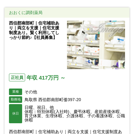
おおくに調剤薬局
西伯郡南部町｜住宅補助あ
り｜両立を支援｜住宅支援
制度あり。賢く利用してし
っかり節約♪【社員募集】
年収 417万円 ～
正社員
その他
業種
鳥取県 西伯郡南部町倭397-20
勤務地
日曜、祝日、他
休暇：特別休暇(入社時)、慶弔休暇、産前産後休暇、
休日
育児休業、生理休暇、介護休暇、子の看護休暇、公職
休暇
西伯郡南部町｜住宅補助あり｜両立を支援｜住宅支援制度あ