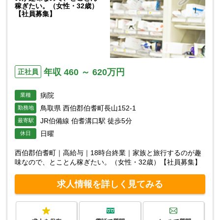
稼ぎたい。（女性・32歳）
【社員募集】
年収 460 ～ 620万円
正社員
病院
業種
鳥取県 西伯郡伯耆町長山152-1
勤務地
JR伯備線 伯耆溝口駅 徒歩5分
最寄駅
日曜
休日
西伯郡伯耆町｜高給与｜18時台終業｜家族と旅行するのが趣
味なので、とことん稼ぎたい。（女性・32歳）【社員募集】
求人情報を詳しく見てみる