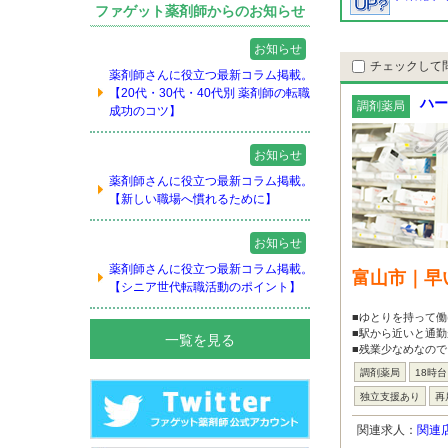
ファゲット薬剤師からのお知らせ
お知らせ
チェックして
薬剤師さんに役立つ最新コラム掲載。
【20代・30代・40代別 薬剤師の転職
ハー
調剤薬局
成功のコツ】
お知らせ
薬剤師さんに役立つ最新コラム掲載。
【新しい職場へ慣れるために】
お知らせ
薬剤師さんに役立つ最新コラム掲載。
富山市｜早
【シニア世代転職活動のポイント】
■ゆとりを持って働
■駅から近いと通勤
一覧を見る
■残業少なめなの
調剤薬局
18時
独立支援あり
再
関連求人：
関連