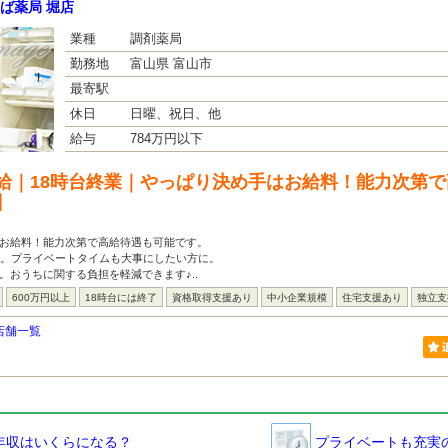
ば薬局 堀店
業種
調剤薬局
勤務地
富山県 富山市
最寄駅
休日
日曜、祝日、他
給与
784万円以下
給｜18時台終業｜やっぱり決め手はお給料！能力次第
】
はお給料！能力次第で高給待遇も可能です。
で。プライベートタイムも大事にしたい方に。
。おうちに関する負担を軽減できます♪..
600万円以上
18時台には終了
資格取得支援あり
中小企業規模
住宅支援あり
独立支
店舗一覧
年収はいくらになる？
プライベートも充実の