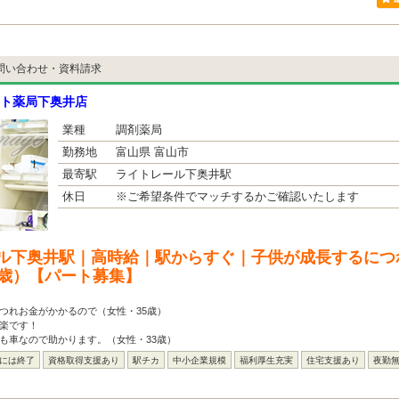
問い合わせ・資料請求
ト薬局下奥井店
業種
調剤薬局
勤務地
富山県 富山市
最寄駅
ライトレール下奥井駅
休日
※ご希望条件でマッチするかご確認いたします
ル下奥井駅｜高時給｜駅からすぐ｜子供が成長するにつ
5歳）【パート募集】
つれお金がかかるので（女性・35歳）
楽です！
も車なので助かります。（女性・33歳）
台には終了
資格取得支援あり
駅チカ
中小企業規模
福利厚生充実
住宅支援あり
夜勤