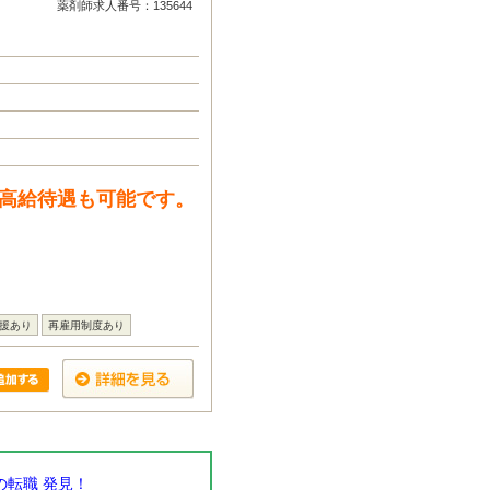
薬剤師求人番号：135644
で高給待遇も可能です。
援あり
再雇用制度あり
転職 発見！