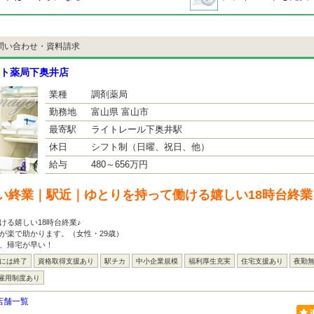
問い合わせ・資料請求
ト薬局下奥井店
業種
調剤薬局
勤務地
富山県 富山市
最寄駅
ライトレール下奥井駅
休日
シフト制（日曜、祝日、他）
給与
480～656万円
い終業｜駅近｜ゆとりを持って働ける嬉しい18時台終業
ける嬉しい18時台終業♪
が楽で助かります。（女性・29歳）
で、帰宅が早い！
台には終了
資格取得支援あり
駅チカ
中小企業規模
福利厚生充実
住宅支援あり
夜勤
雇用制度あり
店舗一覧