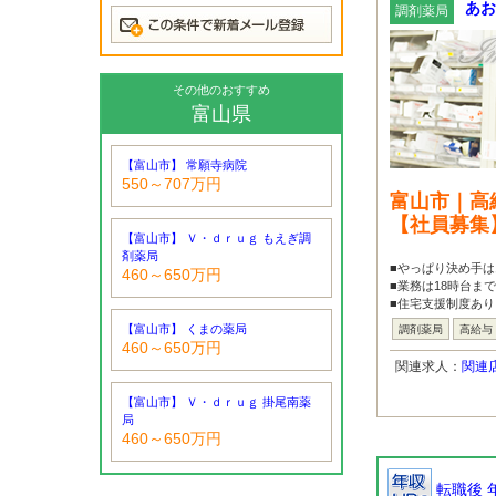
あお
調剤薬局
その他のおすすめ
富山県
【富山市】 常願寺病院
550～707万円
富山市｜高
【社員募集
【富山市】 Ｖ・ｄｒｕｇ もえぎ調
剤薬局
■やっぱり決め手
460～650万円
■業務は18時台ま
■住宅支援制度あり
【富山市】 くまの薬局
調剤薬局
高給与
460～650万円
関連求人：
関連
【富山市】 Ｖ・ｄｒｕｇ 掛尾南薬
局
460～650万円
転職後 