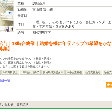
業種
調剤薬局
勤務地
富山県 富山市
最寄駅
日曜、祝日、その他 シフトによる、会社カレンダーあ
休日
盆・年末年始・ＧＷ休みあり
給与
784万円以下
給与｜18時台終業｜結婚を機に年収アップの希望をかな
募集】
ップの希望をかなえたい。（36歳・男性）
して、家庭と両立したい。（女性・38歳）
。おうちに関する負担を軽減できます♪..
600万円以上
18時台には終了
資格取得支援あり
中小企業規模
住宅支援あり
独立支
店舗一覧
問い合わせ・資料請求