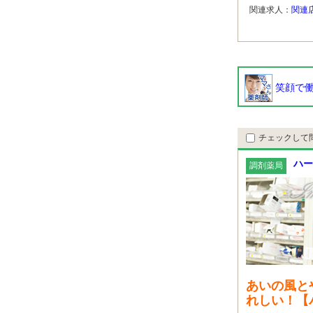
関連求人：
関連
笑顔で働
チェックして
ハー
調剤薬局
あいの風と
れしい！【