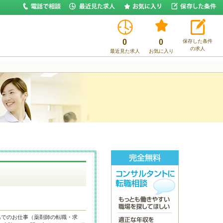
0
0
保存した条件
の求人
最近見た求人
お気に入り
県でのお仕事（薬剤師の転職・求