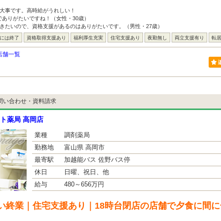
は大事です。高時給がうれしい！
でありがたいですね！（女性・30歳）
きたいので、資格支援があるのはありがたいです。（男性・27歳）
台には終了
資格取得支援あり
福利厚生充実
住宅支援あり
夜勤無し
両立支援有り
転
店舗一覧
問い合わせ・資料請求
ト薬局 高岡店
業種
調剤薬局
勤務地
富山県 高岡市
最寄駅
加越能バス 佐野バス停
休日
日曜、祝日、他
給与
480～656万円
い終業｜住宅支援あり｜18時台閉店の店舗で夕食に間