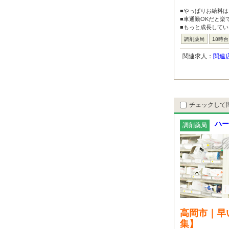
■やっぱりお給料
■車通勤OKだと楽
■もっと成長してい
調剤薬局
18時
関連求人：
関連
チェックして
ハー
調剤薬局
高岡市｜早
集】