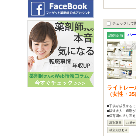
チェックして
ハー
調剤薬局
ライトレー
（女性・3
■子供が成長するに
■駅近求人！通勤が
■保育園の送り迎え
調剤薬局
18時
独立支援あり