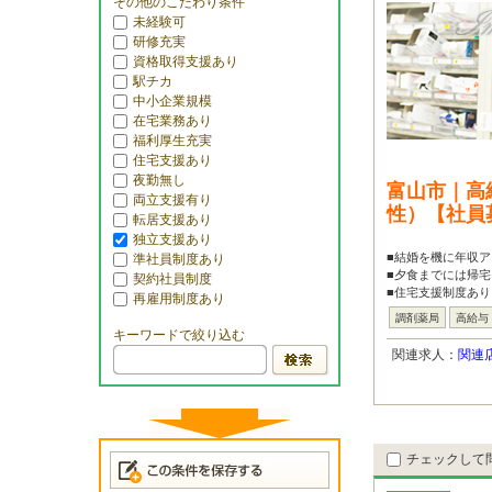
その他のこだわり条件
未経験可
研修充実
資格取得支援あり
駅チカ
中小企業規模
在宅業務あり
福利厚生充実
住宅支援あり
夜勤無し
富山市｜高
両立支援有り
性）【社員
転居支援あり
独立支援あり
■結婚を機に年収ア
準社員制度あり
■夕食までには帰宅
契約社員制度
■住宅支援制度あり
再雇用制度あり
調剤薬局
高給与
キーワードで絞り込む
関連求人：
関連
チェックして