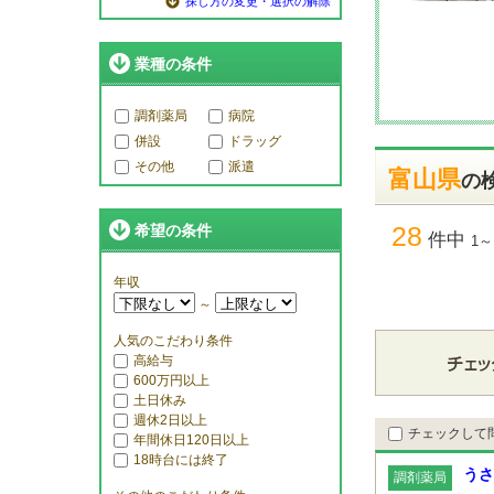
探し方の変更・選択の解除
業種の条件
調剤薬局
病院
併設
ドラッグ
その他
派遣
富山県
の
28
希望の条件
件中
1～
年収
～
人気のこだわり条件
高給与
600万円以上
土日休み
週休2日以上
チェックして
年間休日120日以上
18時台には終了
うさ
調剤薬局