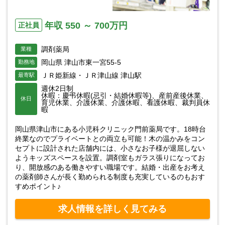
年収 550 ～ 700万円
正社員
調剤薬局
業種
岡山県 津山市東一宮55-5
勤務地
ＪＲ姫新線・ＪＲ津山線 津山駅
最寄駅
週休2日制
休暇：慶弔休暇(忌引・結婚休暇等)、産前産後休業、
休日
育児休業、介護休業、介護休暇、看護休暇、裁判員休
暇
岡山県津山市にある小児科クリニック門前薬局です。18時台
終業なのでプライベートとの両立も可能！木の温かみをコン
セプトに設計された店舗内には、小さなお子様が退屈しない
ようキッズスペースを設置。調剤室もガラス張りになってお
り、開放感のある働きやすい職場です。結婚・出産をお考え
の薬剤師さんが長く勤められる制度も充実しているのもおす
すめポイント♪
求人情報を詳しく見てみる