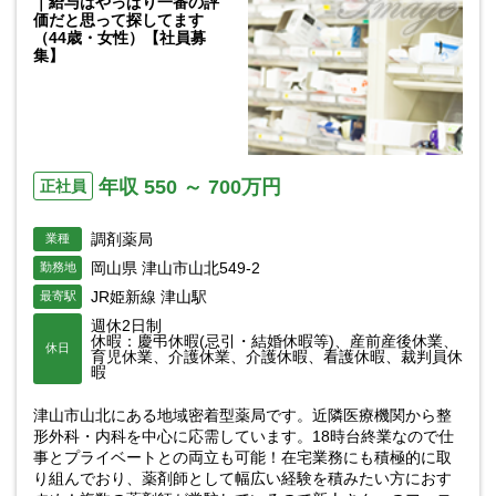
｜給与はやっぱり一番の評
価だと思って探してます
（44歳・女性）【社員募
集】
年収 550 ～ 700万円
正社員
調剤薬局
業種
岡山県 津山市山北549-2
勤務地
JR姫新線 津山駅
最寄駅
週休2日制
休暇：慶弔休暇(忌引・結婚休暇等)、産前産後休業、
休日
育児休業、介護休業、介護休暇、看護休暇、裁判員休
暇
津山市山北にある地域密着型薬局です。近隣医療機関から整
形外科・内科を中心に応需しています。18時台終業なので仕
事とプライベートとの両立も可能！在宅業務にも積極的に取
り組んでおり、薬剤師として幅広い経験を積みたい方におす