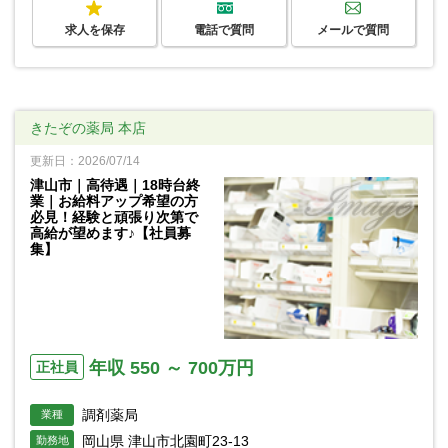
求人を保存
電話で質問
メールで質問
きたぞの薬局 本店
更新日：2026/07/14
津山市｜高待遇｜18時台終
業｜お給料アップ希望の方
必見！経験と頑張り次第で
高給が望めます♪【社員募
集】
年収 550 ～ 700万円
正社員
調剤薬局
業種
岡山県 津山市北園町23-13
勤務地