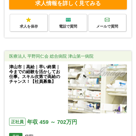
求人情報を詳しく見てみる
求人を保存
電話で質問
メールで質問
医療法人 平野同仁会 総合病院 津山第一病院
津山市｜高給｜早い終業｜
今までの経験を活かしてお
仕事。スキル次第で高給の
チャンス！【社員募集】
年収 459 ～ 702万円
正社員