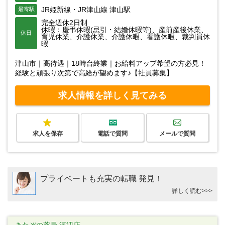
JR姫新線・JR津山線 津山駅
最寄駅
完全週休2日制
休暇：慶弔休暇(忌引・結婚休暇等)、産前産後休業、
休日
育児休業、介護休業、介護休暇、看護休暇、裁判員休
暇
津山市｜高待遇｜18時台終業｜お給料アップ希望の方必見！
経験と頑張り次第で高給が望めます♪【社員募集】
求人情報を詳しく見てみる
求人を保存
電話で質問
メールで質問
プライベートも充実の転職 発見！
詳しく読む>>>
きたぞの薬局 河辺店