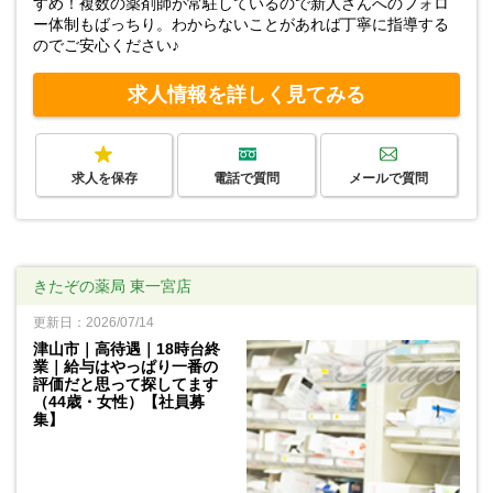
すめ！複数の薬剤師が常駐しているので新人さんへのフォロ
ー体制もばっちり。わからないことがあれば丁寧に指導する
のでご安心ください♪
求人情報を詳しく見てみる
求人を保存
電話で質問
メールで質問
きたぞの薬局 東一宮店
更新日：2026/07/14
津山市｜高待遇｜18時台終
業｜給与はやっぱり一番の
評価だと思って探してます
（44歳・女性）【社員募
集】