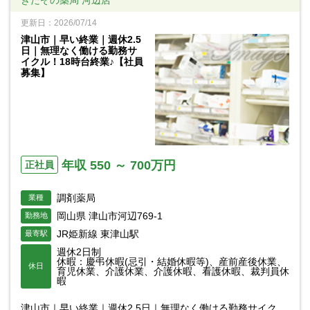
更新日：2026/07/14
津山市｜早い終業｜週休2.5
日｜無理なく働ける勤務サ
イクル！18時台終業♪【社員
募集】
年収 550 ～ 700万円
正社員
調剤薬局
業種
岡山県 津山市河辺769-1
勤務地
JR姫新線 東津山駅
最寄駅
週休2日制
休暇：慶弔休暇(忌引・結婚休暇等)、産前産後休業、
休日
育児休業、介護休業、介護休暇、看護休暇、裁判員休
暇
津山市｜早い終業｜週休2.5日｜無理なく働ける勤務サイク