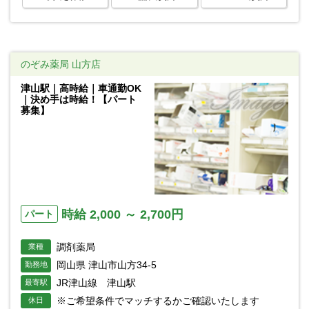
のぞみ薬局 山方店
津山駅｜高時給｜車通勤OK
｜決め手は時給！【パート
募集】
時給 2,000 ～ 2,700円
パート
調剤薬局
業種
岡山県 津山市山方34-5
勤務地
JR津山線 津山駅
最寄駅
※ご希望条件でマッチするかご確認いたします
休日