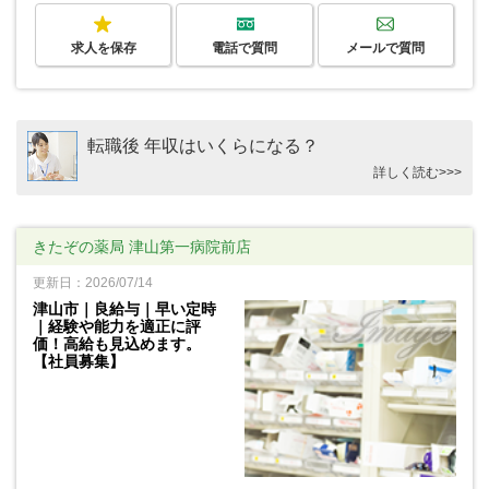
求人を保存
電話で質問
メールで質問
転職後 年収はいくらになる？
詳しく読む>>>
きたぞの薬局 津山第一病院前店
更新日：2026/07/14
津山市｜良給与｜早い定時
｜経験や能力を適正に評
価！高給も見込めます。
【社員募集】