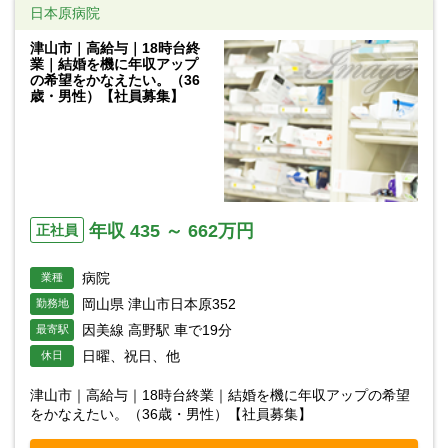
日本原病院
津山市｜高給与｜18時台終
業｜結婚を機に年収アップ
の希望をかなえたい。（36
歳・男性）【社員募集】
年収 435 ～ 662万円
正社員
病院
業種
岡山県 津山市日本原352
勤務地
因美線 高野駅 車で19分
最寄駅
日曜、祝日、他
休日
津山市｜高給与｜18時台終業｜結婚を機に年収アップの希望
をかなえたい。（36歳・男性）【社員募集】