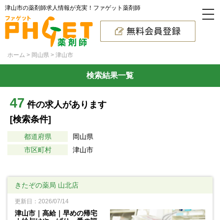
津山市の薬剤師求人情報が充実！ファゲット薬剤師
ホーム
岡山県
津山市
検索結果一覧
47
件の求人があります
[検索条件]
都道府県
岡山県
市区町村
津山市
きたぞの薬局 山北店
更新日：2026/07/14
津山市｜高給｜早めの帰宅