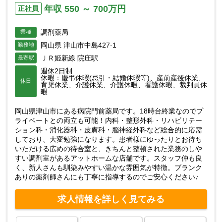
年収 550 ～ 700万円
正社員
調剤薬局
業種
岡山県 津山市中島427-1
勤務地
ＪＲ姫新線 院庄駅
最寄駅
週休2日制
休暇：慶弔休暇(忌引・結婚休暇等)、産前産後休業、
休日
育児休業、介護休業、介護休暇、看護休暇、裁判員休
暇
岡山県津山市にある病院門前薬局です。18時台終業なのでプ
ライベートとの両立も可能！内科・整形外科・リハビリテー
ション科・消化器科・皮膚科・脳神経外科など総合的に応需
しており、大変勉強になります。患者様にゆったりとお待ち
いただける広めの待合室と、きちんと整頓された業務のしや
すい調剤室があるアットホームな店舗です。スタッフ仲も良
く、新人さんも馴染みやすい温かな雰囲気が特徴。ブランク
ありの薬剤師さんにも丁寧に指導するのでご安心ください♪
求人情報を詳しく見てみる