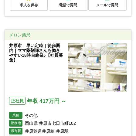
求人を保存
電話で質問
メールで質問
メロン薬局
井原市｜早い定時｜徒歩圏
内｜ママ薬剤師さんも働き
やすい18時台終業♪【社員募
集】
年収 417万円 ～
正社員
その他
業種
岡山県 井原市七日市町102
勤務地
井原鉄道井原線 井原駅
最寄駅