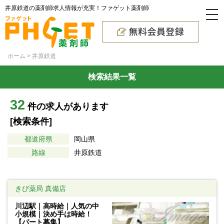
井原鉄道の薬剤師求人情報が充実！ファゲット薬剤師
ホーム
井原鉄道
検索結果一覧
32
件の求人があります
[検索条件]
都道府県
岡山県
路線
井原鉄道
きび薬局 真備店
川辺駅｜高時給｜人気の中
小規模｜決め手は時給！
【パート募集】