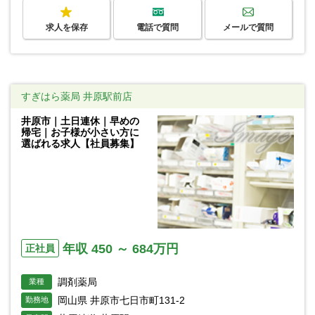
求人を保存
電話で質問
メールで質問
すぎはら薬局 井原駅前店
井原市｜土日連休｜早めの
帰宅｜お子様が小さい方に
選ばれる求人【社員募集】
年収 450 ～ 684万円
正社員
調剤薬局
業種
岡山県 井原市七日市町131-2
勤務地