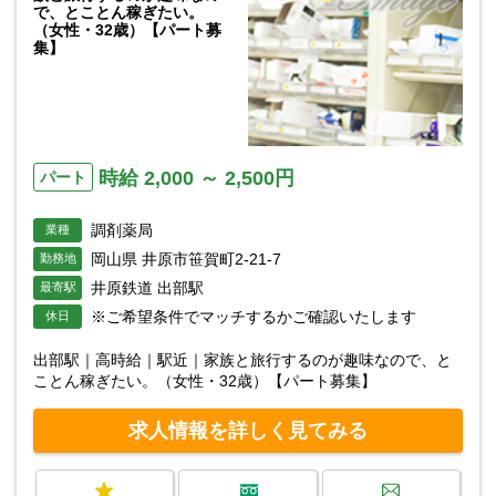
で、とことん稼ぎたい。
（女性・32歳）【パート募
集】
時給 2,000 ～ 2,500円
パート
調剤薬局
業種
岡山県 井原市笹賀町2-21-7
勤務地
井原鉄道 出部駅
最寄駅
※ご希望条件でマッチするかご確認いたします
休日
出部駅｜高時給｜駅近｜家族と旅行するのが趣味なので、と
ことん稼ぎたい。（女性・32歳）【パート募集】
求人情報を詳しく見てみる