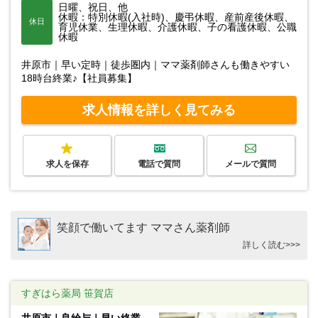
日曜、祝日、他
休暇：特別休暇(入社時)、慶弔休暇、産前産後休暇、
休日
育児休業、生理休暇、介護休暇、子の看護休暇、公職
休暇
井原市｜早い定時｜徒歩圏内｜ママ薬剤師さんも働きやすい
18時台終業♪【社員募集】
求人情報を詳しく見てみる
求人を保存
電話で質問
メールで質問
笑顔で働いてます ママさん薬剤師
詳しく読む>>>
すぎはら薬局 笹賀店
井原市｜良給与｜早い終業