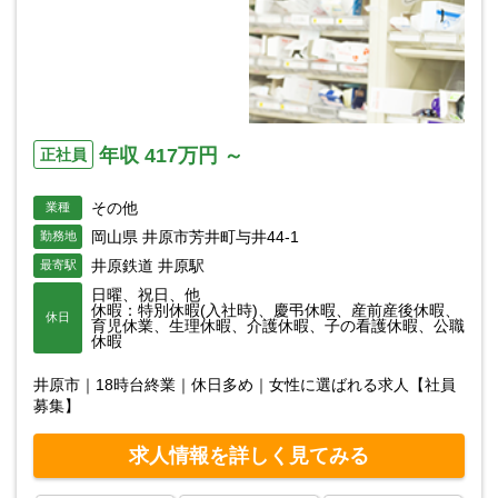
年収 417万円 ～
正社員
その他
業種
岡山県 井原市芳井町与井44-1
勤務地
井原鉄道 井原駅
最寄駅
日曜、祝日、他
休暇：特別休暇(入社時)、慶弔休暇、産前産後休暇、
休日
育児休業、生理休暇、介護休暇、子の看護休暇、公職
休暇
井原市｜18時台終業｜休日多め｜女性に選ばれる求人【社員
募集】
求人情報を詳しく見てみる