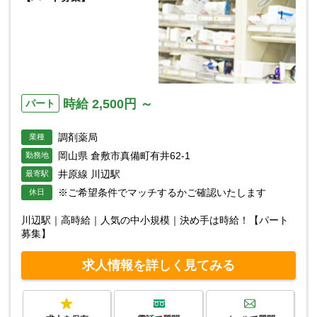
時給 2,500円 ～
パート
調剤薬局
業種
岡山県 倉敷市真備町有井62-1
勤務地
井原線 川辺駅
最寄駅
※ご希望条件でマッチするかご確認いたします
休日
川辺駅｜高時給｜人気の中小規模｜決め手は時給！【パート
募集】
求人情報を詳しく見てみる