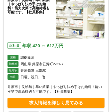
｜やっぱり決め手はお給
料！能力次第で高給待遇も
可能です。【社員募集】
年収 420 ～ 612万円
正社員
調剤薬局
業種
岡山県 井原市笹賀町2-21-7
勤務地
井原鉄道 出部駅
最寄駅
日曜、祝日、他
休日
井原市｜良給与｜早い終業｜やっぱり決め手はお給料！能力
次第で高給待遇も可能です。【社員募集】
求人情報を詳しく見てみる