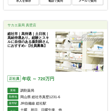
求人を保存
電話で質問
メールで質問
サカエ薬局 真壁店
総社市｜高待遇｜土日祝｜
高給待遇あり。経験とスキ
ルに自信のある薬剤師さん
におすすめ♪【社員募集】
年収 ～ 720万円
正社員
調剤薬局
業種
岡山県 総社市真壁1231-6
勤務地
JR伯備線 総社駅
最寄駅
土曜、祝日、日曜午後、他