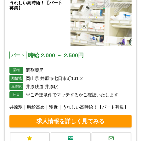
うれしい高時給！【パート
募集】
時給 2,000 ～ 2,500円
パート
調剤薬局
業種
岡山県 井原市七日市町131-2
勤務地
井原鉄道 井原駅
最寄駅
※ご希望条件でマッチするかご確認いたします
休日
井原駅｜時給高め｜駅近｜うれしい高時給！【パート募集】
求人情報を詳しく見てみる