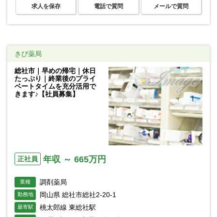
求人を保存
電話で質問
メールで質問
きび薬局
総社市｜早めの帰宅｜休日
たっぷり｜終業後のプライ
ベートタイムを充分活用で
きます♪【社員募集】
年収 ～ 665万円
正社員
調剤薬局
業種
岡山県 総社市総社2-20-1
勤務地
桃太郎線 東総社駅
最寄駅