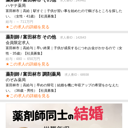
求人番ID：245462
ハヤテ薬局
富田林市｜高給｜駅すぐ｜子供が習い事を始めたので稼げるところを探した
い。（女性・41歳）【社員募集】
給与：～ 711万円
★この求人の詳細を見る
薬剤師 / 富田林市 その他
求人番ID：142643
会員限定求人
富田林市｜高給与｜早い終業｜子供が成長するにつれお金がかかるので（女
性・35歳）【社員募集】
給与：480 ～ 650万円
★この求人の詳細を見る
薬剤師 / 富田林市 調剤薬局
求人番ID：68938
のぞみ薬局
富田林市｜高給与｜早めの帰宅｜結婚を機に年収アップの希望をかなえた
い。（36歳・男性）【社員募集】
★この求人の詳細を見る