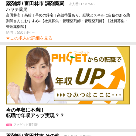
薬剤師 / 富田林市 調剤薬局
求人番ID：87545
ハヤテ薬局
富田林市｜高給｜早めの帰宅｜高給待遇あり。経験とスキルに自信のある薬
剤師さんにおすすめ♪【社員募集・管理薬剤師・管理薬剤師】【社員募集・
管理薬剤師】
給与：550万円 ～
★この求人の詳細を見る
今の年収に不満!!
転職で年収アップ実現？？
ファゲット薬剤師
注目
薬剤師 / 富田林市 その他