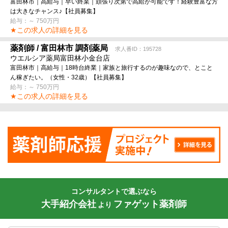
富田林市｜高給与｜早い終業｜頑張り次第で高給が可能です！経験豊富な方
は大きなチャンス♪【社員募集】
給与：～ 750万円
★この求人の詳細を見る
薬剤師 / 富田林市 調剤薬局
求人番ID：195728
ウエルシア薬局富田林小金台店
富田林市｜高給与｜18時台終業｜家族と旅行するのが趣味なので、とこと
ん稼ぎたい。（女性・32歳）【社員募集】
給与：～ 750万円
★この求人の詳細を見る
コンサルタントで選ぶなら
大手紹介会社
ファゲット薬剤師
より