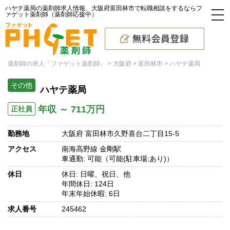
ハヤテ薬局の薬剤師求人情報、大阪府富田林市で転職相談をするならフ
ァゲット薬剤師（薬剤師応援中）
薬剤師の求人「ファゲット薬剤師」
大阪府
富田林市
ハヤテ薬局
その他
ハヤテ薬局
年収 ～ 711万円
正社員
勤務地
大阪府 富田林市久野喜台二丁目15-5
アクセス
南海高野線 金剛駅
車通勤: 可能（可能(駐車場:あり)）
休日
休日: 日曜、祝日、他
年間休日: 124日
年末年始休暇: 6日
求人番号
245462