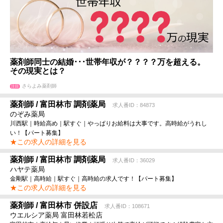
薬剤師同士の結婚･･･世帯年収が？？？？万を超える。
その現実とは？
さらよみ薬剤師
注目
薬剤師 / 富田林市 調剤薬局
求人番ID：84873
のぞみ薬局
川西駅｜時給高め｜駅すぐ｜やっぱりお給料は大事です。高時給がうれし
い！【パート募集】
★この求人の詳細を見る
薬剤師 / 富田林市 調剤薬局
求人番ID：36029
ハヤテ薬局
金剛駅｜高時給｜駅すぐ｜高時給の求人です！【パート募集】
★この求人の詳細を見る
薬剤師 / 富田林市 併設店
求人番ID：108671
ウエルシア薬局 富田林若松店