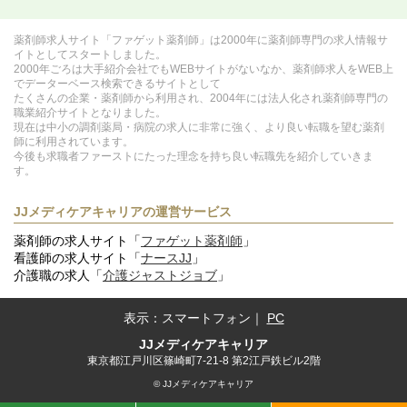
薬剤師求人サイト「ファゲット薬剤師」は2000年に薬剤師専門の求人情報サ
イトとしてスタートしました。
2000年ごろは大手紹介会社でもWEBサイトがないなか、薬剤師求人をWEB上
でデーターベース検索できるサイトとして
たくさんの企業・薬剤師から利用され、2004年には法人化され薬剤師専門の
職業紹介サイトとなりました。
現在は中小の調剤薬局・病院の求人に非常に強く、より良い転職を望む薬剤
師に利用されています。
今後も求職者ファーストにたった理念を持ち良い転職先を紹介していきま
す。
JJメディケアキャリアの運営サービス
薬剤師の求人サイト「
ファゲット薬剤師
」
看護師の求人サイト「
ナースJJ
」
介護職の求人「
介護ジャストジョブ
」
表示：
スマートフォン
｜
PC
JJメディケアキャリア
東京都江戸川区篠崎町7-21-8 第2江戸鉄ビル2階
© JJメディケアキャリア