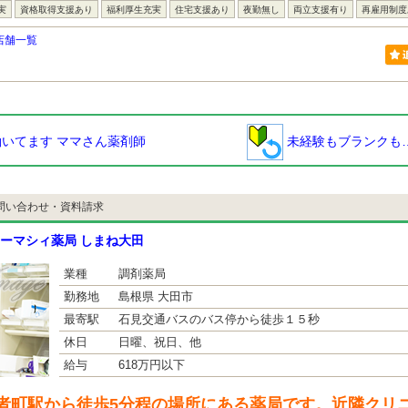
実
資格取得支援あり
福利厚生充実
住宅支援あり
夜勤無し
両立支援有り
再雇用制度
店舗一覧
いてます ママさん薬剤師
未経験もブランクも
問い合わせ・資料請求
ーマシィ薬局 しまね大田
業種
調剤薬局
勤務地
島根県 大田市
最寄駅
石見交通バスのバス停から徒歩１５秒
休日
日曜、祝日、他
給与
618万円以下
者町駅から徒歩5分程の場所にある薬局です。近隣クリ