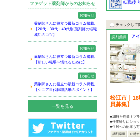
転職後 
ファゲット薬剤師からのお知らせ
お知らせ
薬剤師さんに役立つ最新コラム掲載。
チェックして
【20代・30代・40代別 薬剤師の転職
成功のコツ】
アイ
調剤薬局
お知らせ
薬剤師さんに役立つ最新コラム掲載。
【新しい職場へ慣れるために】
お知らせ
薬剤師さんに役立つ最新コラム掲載。
【シニア世代転職活動のポイント】
松江市｜1
員募集】
一覧を見る
■18時台終業！プ
■仕事帰りにショッ
■住居への配慮も万
調剤薬局
18時