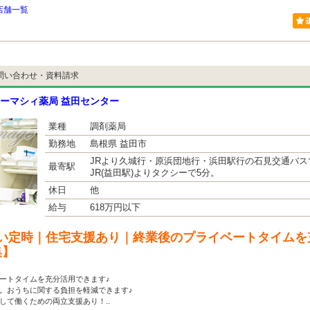
店舗一覧
問い合わせ・資料請求
ーマシィ薬局 益田センター
業種
調剤薬局
勤務地
島根県 益田市
JRより久城行・原浜団地行・浜田駅行の石見交通バスで
最寄駅
JR(益田駅)よりタクシーで5分。
休日
他
給与
618万円以下
い定時｜住宅支援あり｜終業後のプライベートタイムを
集】
ートタイムを充分活用できます♪
。おうちに関する負担を軽減できます♪
して働くための両立支援あり！..