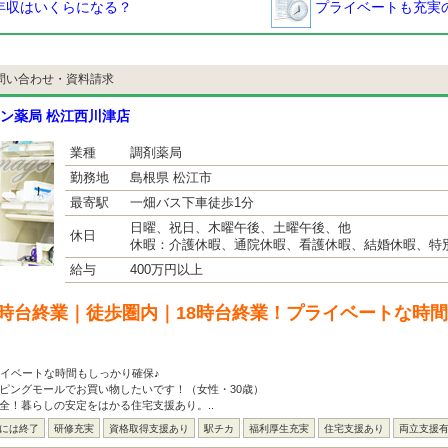
年収はいくらになる？
プライベートも充実の
問い合わせ・資料請求
ン薬局 松江西川津店
業種
調剤薬局
勤務地
島根県 松江市
最寄駅
一畑バス下車徒歩1分
日曜、祝日、木曜午後、土曜午後、他
休日
休暇：介護休暇、通院休暇、看護休暇、結婚休暇、特
給与
400万円以上
8時台終業｜徒歩圏内｜18時台終業！プライベートな時
ライベートな時間もしっかり確保♪
ピングモールでお買い物したいです！（女性・30歳）
全！暮らしの安定をはかる住宅支援あり。..
台には終了
研修充実
資格取得支援あり
駅チカ
福利厚生充実
住宅支援あり
両立支援