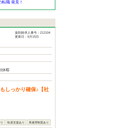
転職 発見！
薬剤師求人番号：212104
更新日：6月15日
別休暇
間もしっかり確保♪【社
有り
転居支援あり
再雇用制度あり