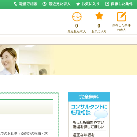
0
0
保存した条件
の求人
最近見た求人
お気に入り
県でのお仕事（薬剤師の転職・求