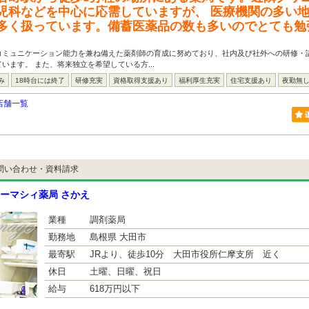
児科などを中心に応需していますが、 医療機関の多い
多く扱っています。備蓄医薬品の数も多いのでとても勉
コミュニケーション能力を兼ね備えた薬剤師の育成に努めており、社内及び社外への研修・
います。 また、将来独立を希望している方...
み
18時台には終了
研修充実
資格取得支援あり
福利厚生充実
住宅支援あり
夜勤無
店舗一覧
問い合わせ・資料請求
ーマシィ薬局 さかえ
業種
調剤薬局
勤務地
島根県 大田市
最寄駅
JRより、徒歩10分 大田市役所仁摩支所 近く
休日
土曜、日曜、祝日
給与
618万円以下