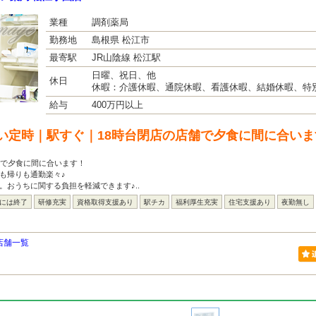
業種
調剤薬局
勤務地
島根県 松江市
最寄駅
JR山陰線 松江駅
日曜、祝日、他
休日
休暇：介護休暇、通院休暇、看護休暇、結婚休暇、特
給与
400万円以上
い定時｜駅すぐ｜18時台閉店の店舗で夕食に間に合い
舗で夕食に間に合います！
も帰りも通勤楽々♪
。おうちに関する負担を軽減できます♪..
台には終了
研修充実
資格取得支援あり
駅チカ
福利厚生充実
住宅支援あり
夜勤無し
店舗一覧