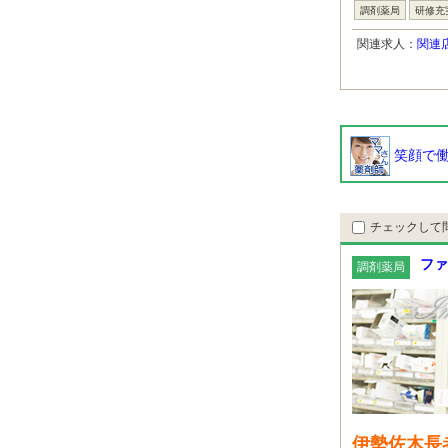
調剤薬局
研修充
関連求人：
関連
笑顔で働
チェックして
ファ
調剤薬局
伊勢佐木長