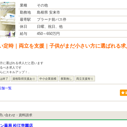
業種
その他
勤務地
島根県 安来市
最寄駅
プラーナ前バス停
休日
日曜、祝日、他
給与
450～650万円
い定時｜両立を支援｜子供がまだ小さい方に選ばれる求
い方に選ばれる求人だと思います
するべき求人です
らにスキルアップ！..
には終了
資格取得支援あり
中小企業規模
夜勤無し
両立支援有り
店舗一覧
問い合わせ・資料請求
ン薬局 松江学園店