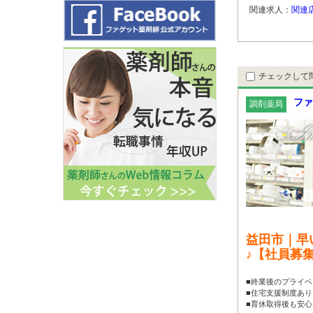
関連求人：
関連
チェックして
ファ
調剤薬局
益田市｜早
♪【社員募
■終業後のプライベ
■住宅支援制度あり
■育休取得後も安心