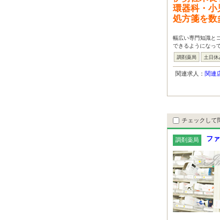
環器科・小
処方箋を数
幅広い専門知識と
できるようになって
調剤薬局
土日休
関連求人：
関連
チェックして
ファ
調剤薬局