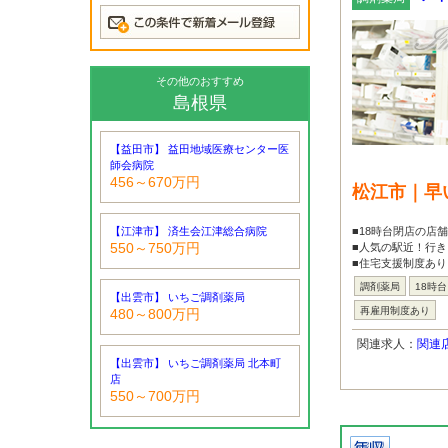
その他のおすすめ
島根県
【益田市】 益田地域医療センター医
師会病院
456～670万円
松江市｜早
【江津市】 済生会江津総合病院
■18時台閉店の店
550～750万円
■人気の駅近！行き
■住宅支援制度あり
調剤薬局
18時
【出雲市】 いちご調剤薬局
再雇用制度あり
480～800万円
関連求人：
関連
【出雲市】 いちご調剤薬局 北本町
店
550～700万円