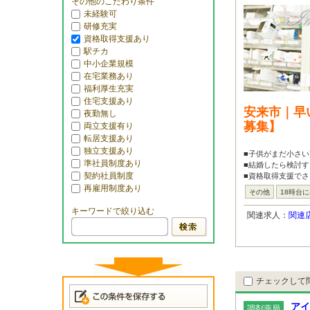
その他のこだわり条件
未経験可
研修充実
資格取得支援あり
駅チカ
中小企業規模
在宅業務あり
福利厚生充実
住宅支援あり
安来市｜早
夜勤無し
募集】
両立支援有り
転居支援あり
独立支援あり
■子供がまだ小さ
準社員制度あり
■結婚したら検討
契約社員制度
■資格取得支援でさ
再雇用制度あり
その他
18時台
キーワードで絞り込む
関連求人：
関連
チェックして
アイ
調剤薬局