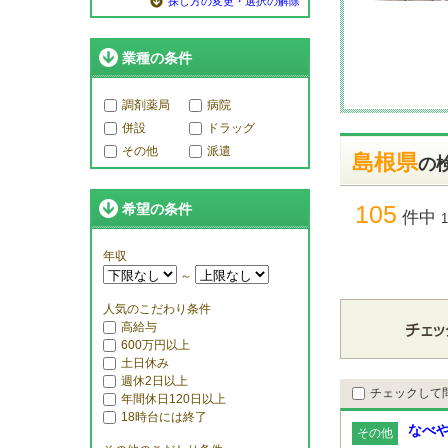
探し方の変更・選択の解除
業種の条件
調剤薬局
病院
併設
ドラッグ
その他
派遣
島根県
の
105
希望の条件
件中
年収
～
人気のこだわり条件
高給与
600万円以上
土日休み
週休2日以上
チェックして
年間休日120日以上
18時台には終了
なべや
その他