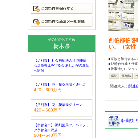
西伯郡伯耆
その他のおすすめ
栃木県
い。（女性
■家族と旅行するの
【足利市】 社会福祉法人 全国重症
■18時台終業！仕
心身障害児を守る会 あしかがの森足
■仕事帰りにショッ
利病院
病院
高給与
6
【足利市】 花・花薬局昭和通り店
関連求人：
関連
420～600万円
【足利市】 花・花薬局グリーン
420～600万円
転職後 
【宇都宮市】 調剤薬局ツルハドラッ
グ宇都宮白沢店
504～640万円