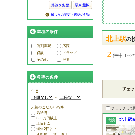
路線を変更
駅を選択
探し方の変更・選択の解除
業種の条件
北上駅
の
調剤薬局
病院
2
併設
ドラッグ
件中
1～2
その他
派遣
希望の条件
年収
～
人気のこだわり条件
チェックして
高給与
600万円以上
北上駅
病院
土日休み
週休2日以上
年間休日120日以上