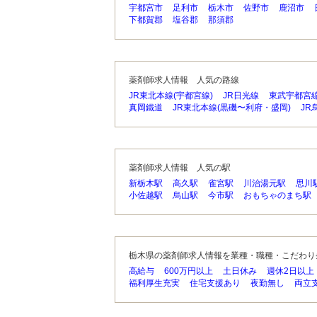
宇都宮市
足利市
栃木市
佐野市
鹿沼市
下都賀郡
塩谷郡
那須郡
薬剤師求人情報 人気の路線
JR東北本線(宇都宮線)
JR日光線
東武宇都宮
真岡鐵道
JR東北本線(黒磯〜利府・盛岡)
JR
薬剤師求人情報 人気の駅
新栃木駅
高久駅
雀宮駅
川治湯元駅
思川
小佐越駅
烏山駅
今市駅
おもちゃのまち駅
栃木県の薬剤師求人情報を業種・職種・こだわり
高給与
600万円以上
土日休み
週休2日以上
福利厚生充実
住宅支援あり
夜勤無し
両立