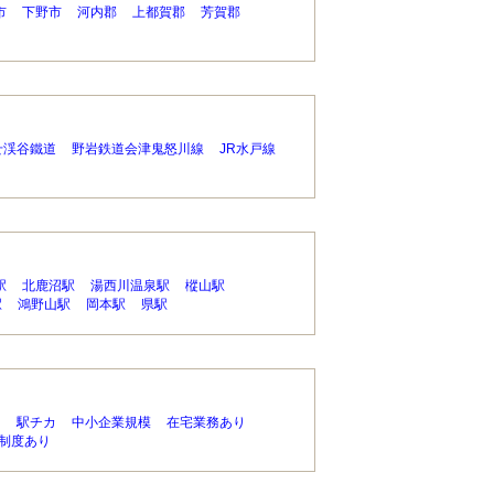
市
下野市
河内郡
上都賀郡
芳賀郡
せ渓谷鐵道
野岩鉄道会津鬼怒川線
JR水戸線
駅
北鹿沼駅
湯西川温泉駅
樅山駅
駅
鴻野山駅
岡本駅
県駅
り
駅チカ
中小企業規模
在宅業務あり
制度あり