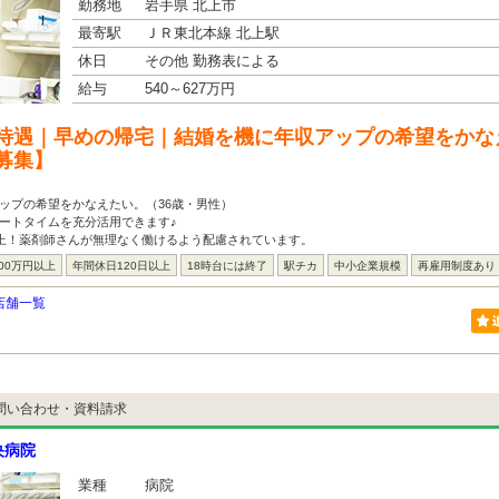
勤務地
岩手県 北上市
最寄駅
ＪＲ東北本線 北上駅
休日
その他 勤務表による
給与
540～627万円
待遇｜早めの帰宅｜結婚を機に年収アップの希望をかな
募集】
ップの希望をかなえたい。（36歳・男性）
ートタイムを充分活用できます♪
以上！薬剤師さんが無理なく働けるよう配慮されています。
00万円以上
年間休日120日以上
18時台には終了
駅チカ
中小企業規模
再雇用制度あり
店舗一覧
問い合わせ・資料請求
央病院
業種
病院