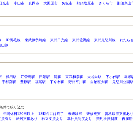
日光市
小山市
真岡市
大田原市
矢板市
那須塩原市
さくら市
那須烏山
線
JR両毛線
東武伊勢崎線
東武日光線
東武佐野線
東武鬼怒川線
わたら
烏山線
駅
鶴田駅
江曽島駅
田沼駅
滝駅
東武和泉駅
大谷向駅
下小代駅
堀米
宇都宮駅
豊原駅
福居駅
下今市駅
野州平川駅
自治医大駅
鬼怒川公園
条件で絞り込む
年間休日120日以上
18時台には終了
未経験可
研修充実
資格取得支援あ
支援有り
転居支援あり
独立支援あり
準社員制度あり
契約社員制度
再雇用