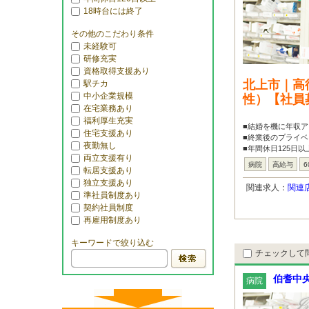
18時台には終了
その他のこだわり条件
未経験可
研修充実
資格取得支援あり
北上市｜高
駅チカ
中小企業規模
性）【社員
在宅業務あり
福利厚生充実
■結婚を機に年収ア
住宅支援あり
■終業後のプライベ
夜勤無し
■年間休日125日
両立支援有り
病院
高給与
6
転居支援あり
独立支援あり
関連求人：
関連
準社員制度あり
契約社員制度
再雇用制度あり
キーワードで絞り込む
チェックして
伯耆中
病院