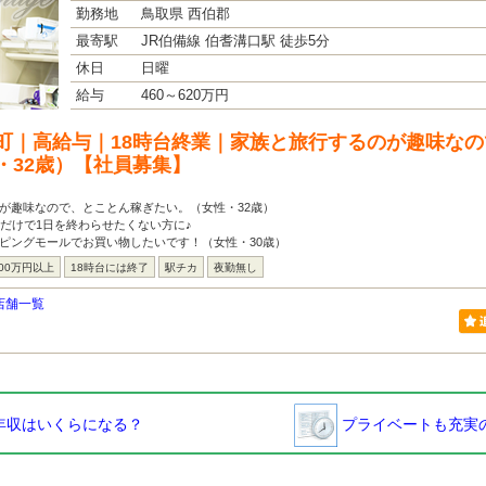
勤務地
鳥取県 西伯郡
最寄駅
JR伯備線 伯耆溝口駅 徒歩5分
休日
日曜
給与
460～620万円
町｜高給与｜18時台終業｜家族と旅行するのが趣味な
・32歳）【社員募集】
が趣味なので、とことん稼ぎたい。（女性・32歳）
事だけで1日を終わらせたくない方に♪
ピングモールでお買い物したいです！（女性・30歳）
00万円以上
18時台には終了
駅チカ
夜勤無し
店舗一覧
年収はいくらになる？
プライベートも充実の