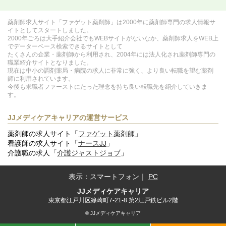
薬剤師求人サイト「ファゲット薬剤師」は2000年に薬剤師専門の求人情報サ
イトとしてスタートしました。
2000年ごろは大手紹介会社でもWEBサイトがないなか、薬剤師求人をWEB上
でデーターベース検索できるサイトとして
たくさんの企業・薬剤師から利用され、2004年には法人化され薬剤師専門の
職業紹介サイトとなりました。
現在は中小の調剤薬局・病院の求人に非常に強く、より良い転職を望む薬剤
師に利用されています。
今後も求職者ファーストにたった理念を持ち良い転職先を紹介していきま
す。
JJメディケアキャリアの運営サービス
薬剤師の求人サイト「
ファゲット薬剤師
」
看護師の求人サイト「
ナースJJ
」
介護職の求人「
介護ジャストジョブ
」
表示：
スマートフォン
｜
PC
JJメディケアキャリア
東京都江戸川区篠崎町7-21-8 第2江戸鉄ビル2階
© JJメディケアキャリア