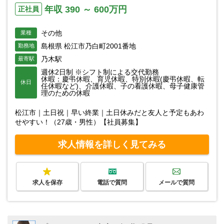
年収 390 ～ 600万円
正社員
その他
業種
島根県 松江市乃白町2001番地
勤務地
乃木駅
最寄駅
週休2日制 ※シフト制による交代勤務
休暇：慶弔休暇、育児休暇、特別休暇(慶弔休暇、転
休日
任休暇など)、介護休暇、子の看護休暇、母子健康管
理のための休暇
松江市｜土日祝｜早い終業｜土日休みだと友人と予定もあわ
せやすい！（27歳・男性）【社員募集】
求人情報を詳しく見てみる
求人を保存
電話で質問
メールで質問