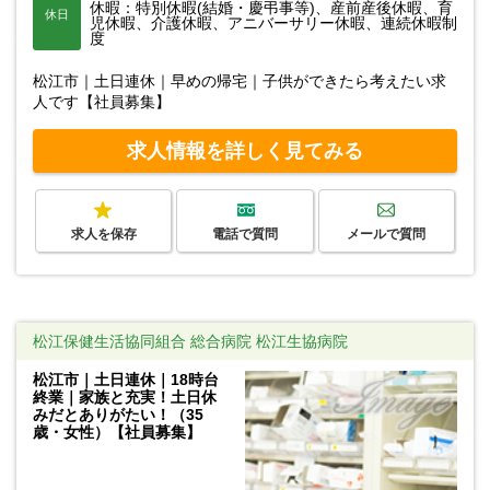
休暇：特別休暇(結婚・慶弔事等)、産前産後休暇、育
休日
児休暇、介護休暇、アニバーサリー休暇、連続休暇制
度
松江市｜土日連休｜早めの帰宅｜子供ができたら考えたい求
人です【社員募集】
求人情報を詳しく見てみる
求人を保存
電話で質問
メールで質問
松江保健生活協同組合 総合病院 松江生協病院
松江市｜土日連休｜18時台
終業｜家族と充実！土日休
みだとありがたい！（35
歳・女性）【社員募集】