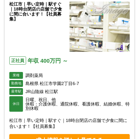
松江市｜早い定時｜駅すぐ
｜18時台閉店の店舗で夕食
に間に合います！【社員募
集】
年収 400万円 ～
正社員
調剤薬局
業種
島根県 松江市学園2丁目6-7
勤務地
JR山陰線 松江駅
最寄駅
日曜、祝日、他
休暇：介護休暇、通院休暇、看護休暇、結婚休暇、特
休日
別休暇
松江市｜早い定時｜駅すぐ｜18時台閉店の店舗で夕食に間に
合います！【社員募集】