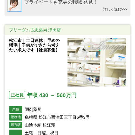
プライベートも充実の転職 発見！
詳しく読む>>>
フリーダム古志薬局 津田店
松江市｜土日連休｜早めの
帰宅｜子供ができたら考え
たい求人です【社員募集】
年収 430 ～ 560万円
正社員
調剤薬局
業種
島根県 松江市西津田三丁目6番9号
勤務地
山陰本線 松江駅
最寄駅
土曜、日曜、祝日