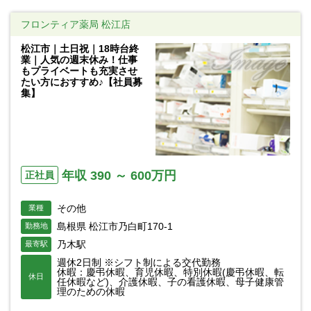
フロンティア薬局 松江店
松江市｜土日祝｜18時台終
業｜人気の週末休み！仕事
もプライベートも充実させ
たい方におすすめ♪【社員募
集】
年収 390 ～ 600万円
正社員
その他
業種
島根県 松江市乃白町170-1
勤務地
乃木駅
最寄駅
週休2日制 ※シフト制による交代勤務
休暇：慶弔休暇、育児休暇、特別休暇(慶弔休暇、転
休日
任休暇など)、介護休暇、子の看護休暇、母子健康管
理のための休暇