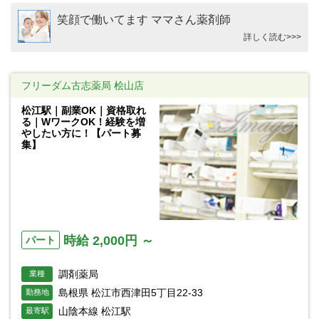
笑顔で働いてます ママさん薬剤師
詳しく読む>>>
フリーダム古志薬局 桧山店
松江駅｜副業OK｜資格取れ
る｜WワークOK！経験を増
やしたい方に！【パート募
集】
時給 2,000円 ～
パート
調剤薬局
業種
島根県 松江市西津田5丁目22-33
勤務地
山陰本線 松江駅
最寄駅