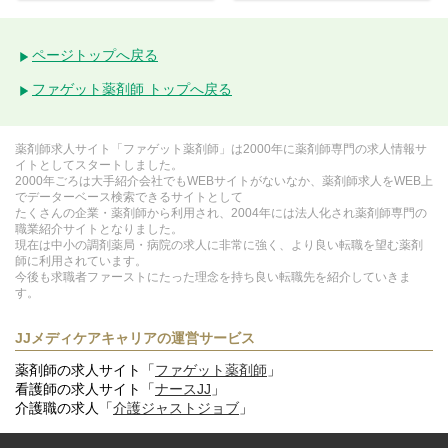
ページトップへ戻る
ファゲット薬剤師 トップへ戻る
薬剤師求人サイト「ファゲット薬剤師」は2000年に薬剤師専門の求人情報サ
イトとしてスタートしました。
2000年ごろは大手紹介会社でもWEBサイトがないなか、薬剤師求人をWEB上
でデーターベース検索できるサイトとして
たくさんの企業・薬剤師から利用され、2004年には法人化され薬剤師専門の
職業紹介サイトとなりました。
現在は中小の調剤薬局・病院の求人に非常に強く、より良い転職を望む薬剤
師に利用されています。
今後も求職者ファーストにたった理念を持ち良い転職先を紹介していきま
す。
JJメディケアキャリアの運営サービス
薬剤師の求人サイト「
ファゲット薬剤師
」
看護師の求人サイト「
ナースJJ
」
介護職の求人「
介護ジャストジョブ
」