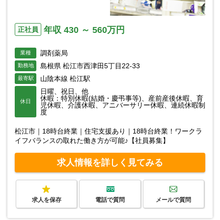
年収 430 ～ 560万円
正社員
調剤薬局
業種
島根県 松江市西津田5丁目22-33
勤務地
山陰本線 松江駅
最寄駅
日曜、祝日、他
休暇：特別休暇(結婚・慶弔事等)、産前産後休暇、育
休日
児休暇、介護休暇、アニバーサリー休暇、連続休暇制
度
松江市｜18時台終業｜住宅支援あり｜18時台終業！ワークラ
イフバランスの取れた働き方が可能♪【社員募集】
求人情報を詳しく見てみる
求人を保存
電話で質問
メールで質問