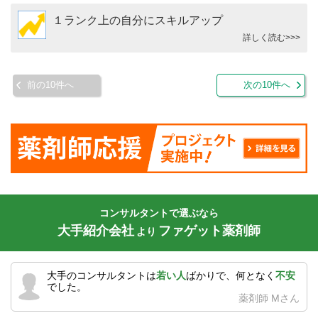
１ランク上の自分にスキルアップ
詳しく読む>>>
前の10件へ
次の10件へ
コンサルタントで選ぶなら
大手紹介会社
ファゲット薬剤師
より
大手のコンサルタントは
若い人
ばかりで、何となく
不安
でした。
薬剤師 Mさん