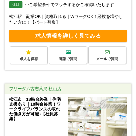
※ご希望条件でマッチするかご確認いたします
休日
松江駅｜副業OK｜資格取れる｜WワークOK！経験を増やし
たい方に！【パート募集】
求人情報を詳しく見てみる
求人を保存
電話で質問
メールで質問
フリーダム古志薬局 桧山店
松江市｜18時台終業｜住宅
支援あり｜18時台終業！ワ
ークライフバランスの取れ
た働き方が可能♪【社員募
集】