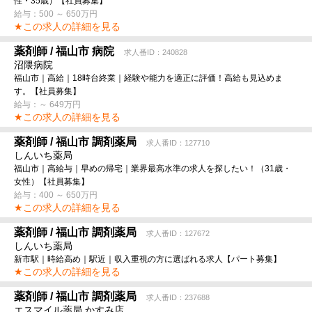
性・35歳）【社員募集】
給与：500 ～ 650万円
★この求人の詳細を見る
薬剤師 / 福山市 病院
求人番ID：240828
沼隈病院
福山市｜高給｜18時台終業｜経験や能力を適正に評価！高給も見込めま
す。【社員募集】
給与：～ 649万円
★この求人の詳細を見る
薬剤師 / 福山市 調剤薬局
求人番ID：127710
しんいち薬局
福山市｜高給与｜早めの帰宅｜業界最高水準の求人を探したい！（31歳・
女性）【社員募集】
給与：400 ～ 650万円
★この求人の詳細を見る
薬剤師 / 福山市 調剤薬局
求人番ID：127672
しんいち薬局
新市駅｜時給高め｜駅近｜収入重視の方に選ばれる求人【パート募集】
★この求人の詳細を見る
薬剤師 / 福山市 調剤薬局
求人番ID：237688
エスマイル薬局 かすみ店