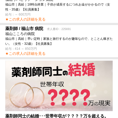
福山市｜高給｜18時台終業｜子供が成長するにつれお金がかかるので（女
性・35歳）【社員募集】
給与：～ 600万円
★この求人の詳細を見る
薬剤師 / 福山市 病院
求人番ID：225691
福山こころの病院
福山市｜高給｜早い定時｜家族と旅行するのが趣味なので、とことん稼ぎた
い。（女性・32歳）【社員募集】
給与：414 ～ 850万円
★この求人の詳細を見る
薬剤師同士の結婚･･･世帯年収が？？？？万を超える。