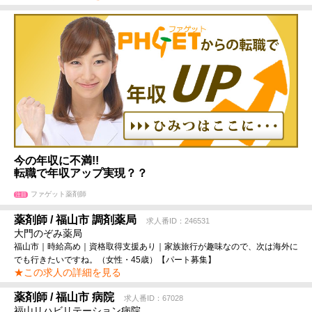
今の年収に不満!!
転職で年収アップ実現？？
ファゲット薬剤師
注目
薬剤師 / 福山市 調剤薬局
求人番ID：246531
大門のぞみ薬局
福山市｜時給高め｜資格取得支援あり｜家族旅行が趣味なので、次は海外に
でも行きたいですね。（女性・45歳）【パート募集】
★この求人の詳細を見る
薬剤師 / 福山市 病院
求人番ID：67028
福山リハビリテーション病院