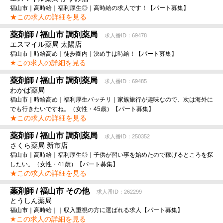
福山市｜高時給｜福利厚生◎｜高時給の求人です！【パート募集】
★この求人の詳細を見る
薬剤師 / 福山市 調剤薬局
求人番ID：69478
エスマイル薬局 太陽店
福山市｜時給高め｜徒歩圏内｜決め手は時給！【パート募集】
★この求人の詳細を見る
薬剤師 / 福山市 調剤薬局
求人番ID：69485
わかば薬局
福山市｜時給高め｜福利厚生バッチリ｜家族旅行が趣味なので、次は海外に
でも行きたいですね。（女性・45歳）【パート募集】
★この求人の詳細を見る
薬剤師 / 福山市 調剤薬局
求人番ID：250352
さくら薬局 新市店
福山市｜高時給｜福利厚生◎｜子供が習い事を始めたので稼げるところを探
したい。（女性・41歳）【パート募集】
★この求人の詳細を見る
薬剤師 / 福山市 その他
求人番ID：262299
とうしん薬局
福山市｜高時給｜｜収入重視の方に選ばれる求人【パート募集】
★この求人の詳細を見る