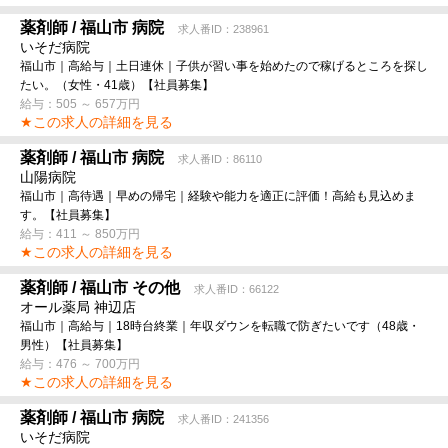
薬剤師 / 福山市 病院
求人番ID：238961
いそだ病院
福山市｜高給与｜土日連休｜子供が習い事を始めたので稼げるところを探し
たい。（女性・41歳）【社員募集】
給与：505 ～ 657万円
★この求人の詳細を見る
薬剤師 / 福山市 病院
求人番ID：86110
山陽病院
福山市｜高待遇｜早めの帰宅｜経験や能力を適正に評価！高給も見込めま
す。【社員募集】
給与：411 ～ 850万円
★この求人の詳細を見る
薬剤師 / 福山市 その他
求人番ID：66122
オール薬局 神辺店
福山市｜高給与｜18時台終業｜年収ダウンを転職で防ぎたいです（48歳・
男性）【社員募集】
給与：476 ～ 700万円
★この求人の詳細を見る
薬剤師 / 福山市 病院
求人番ID：241356
いそだ病院