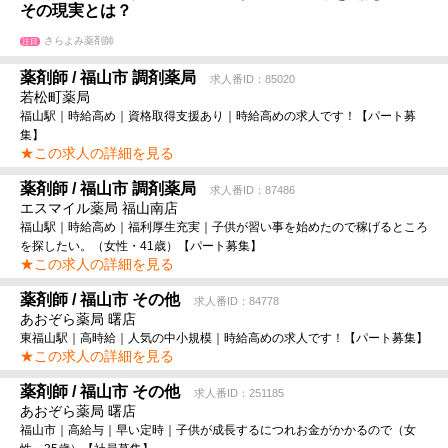
その現実とは？
さらよみ薬剤師
注目
薬剤師 / 福山市 調剤薬局
求人番ID：85020
若松町薬局
福山駅｜時給高め｜資格取得支援あり｜時給高めの求人です！【パート募
集】
★この求人の詳細を見る
薬剤師 / 福山市 調剤薬局
求人番ID：87486
エスマイル薬局 福山南店
福山駅｜時給高め｜福利厚生充実｜子供が習い事を始めたので稼げるところ
を探したい。（女性・41歳）【パート募集】
★この求人の詳細を見る
薬剤師 / 福山市 その他
求人番ID：84778
あおぞら薬局 曙店
東福山駅｜高時給｜人気の中小規模｜時給高めの求人です！【パート募集】
★この求人の詳細を見る
薬剤師 / 福山市 その他
求人番ID：251185
あおぞら薬局 曙店
福山市｜高給与｜早い定時｜子供が成長するにつれお金がかかるので（女