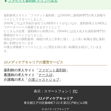
ファゲット薬剤師 トップへ戻る
薬剤師求人サイト「ファゲット薬剤師」は2000年に薬剤師専門の求人情報サ
イトとしてスタートしました。
2000年ごろは大手紹介会社でもWEBサイトがないなか、薬剤師求人をWEB上
でデーターベース検索できるサイトとして
たくさんの企業・薬剤師から利用され、2004年には法人化され薬剤師専門の
職業紹介サイトとなりました。
現在は中小の調剤薬局・病院の求人に非常に強く、より良い転職を望む薬剤
師に利用されています。
今後も求職者ファーストにたった理念を持ち良い転職先を紹介していきま
す。
JJメディケアキャリアの運営サービス
薬剤師の求人サイト「
ファゲット薬剤師
」
看護師の求人サイト「
ナースJJ
」
介護職の求人「
介護ジャストジョブ
」
表示：
スマートフォン
｜
PC
JJメディケアキャリア
東京都江戸川区篠崎町7-21-8 第2江戸鉄ビル2階
© JJメディケアキャリア